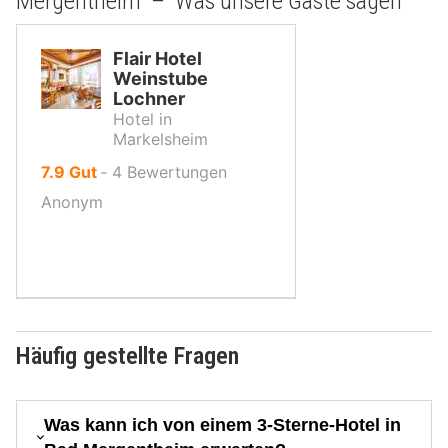
Mergentheim – Was unsere Gäste sagen
Flair Hotel
Weinstube
Lochner
Hotel in
Markelsheim
von
7.9
Gut
‐
4
Bewertungen
10,
Anonym
Häufig gestellte Fragen
Was kann ich von einem 3-Sterne-Hotel in