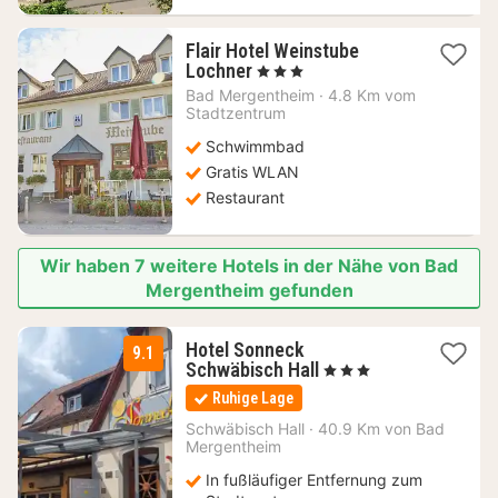
Flair Hotel Weinstube
1
Lochner
, 3 Sterne
Nacht
Bad Mergentheim
·
4.8 Km vom
ab
Stadtzentrum
75,70
Schwimmbad
€
Gratis WLAN
Restaurant
Wir haben 7 weitere Hotels in der Nähe von Bad
Mergentheim gefunden
Hotel Sonneck
9.1
1
Schwäbisch Hall
, 3 Sterne
Nacht
Ruhige Lage
ab
100,80
Schwäbisch Hall
·
40.9 Km von Bad
Mergentheim
€
In fußläufiger Entfernung zum