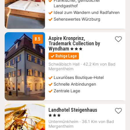
Fränkischer, gemütlicher
Landgasthof
Ideal zum Wandern und Radfahren
Sehenswertes Würzburg
Aspire Kronprinz,
8.5
Trademark Collection by
1
Wyndham
, 3 Sterne
Nacht
Ruhige Lage
ab
99
Schwäbisch Hall
·
42.2 Km von Bad
Mergentheim
€
Luxuriöses Boutique-Hotel
Schnelle Anbindungen
Zentrale Lage
1
Landhotel Steigenhaus
Nacht
, 3 Sterne
ab
Untermünkheim
·
36.1 Km von Bad
139
Mergentheim