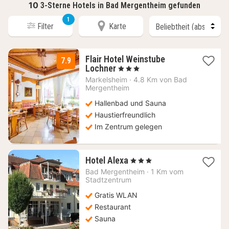
10
3-Sterne Hotels in Bad Mergentheim gefunden
1
Filter
Karte
Flair Hotel Weinstube
7.9
1
Lochner
, 3 Sterne
Nacht
Markelsheim
·
4.8 Km von Bad
ab
Mergentheim
109
Hallenbad und Sauna
€
Haustierfreundlich
Im Zentrum gelegen
1
Hotel Alexa
, 3 Sterne
Nacht
Bad Mergentheim
·
1 Km vom
ab
Stadtzentrum
117,19
Gratis WLAN
€
Restaurant
Sauna