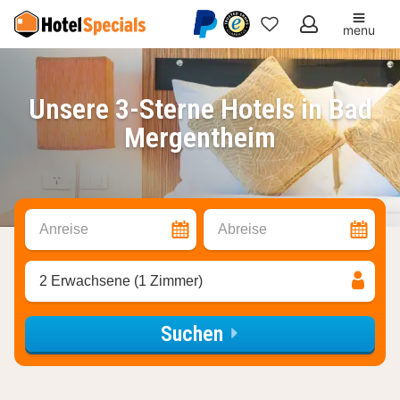
menu
Meine
Favoriten
Unsere 3-Sterne Hotels in Bad
Mergentheim
Anreise
Abreise
2 Erwachsene (1 Zimmer)
Suchen