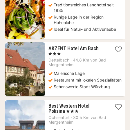
€
Traditionsreiches Landhotel seit
1835
Ruhige Lage in der Region
Hohenlohe
Ideal für Natur- und Aktivurlaube
1
AKZENT Hotel Am Bach
Nacht
, 3 Sterne
ab
Dettelbach
·
44.8 Km von Bad
126,50
Mergentheim
€
Malerische Lage
Restaurant mit lokalen Spezialitäten
Sehenswerte Stadt Würzburg
Best Western Hotel
1
Polisina
, 3 Sterne
Nacht
Ochsenfurt
·
30.5 Km von Bad
ab
Mergentheim
101,87