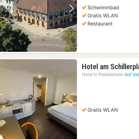
Schwimmbad
Vorheriges Bild
Nächstes Bild
Gratis WLAN
Restaurant
Hotel am Schillerpl
Hotel in
Pleidelsheim
Auf de
Vorheriges Bild
Nächstes Bild
Gratis WLAN