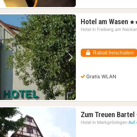
1
Hotel am Wasen
, 3 
Na
Hotel in
Freiberg am Necka
ab
70
€
Rabatt freischalten
Vorheriges Bild
Nächstes Bild
Gratis WLAN
Zum Treuen Bartel
Hotel in
Markgröningen
Auf 