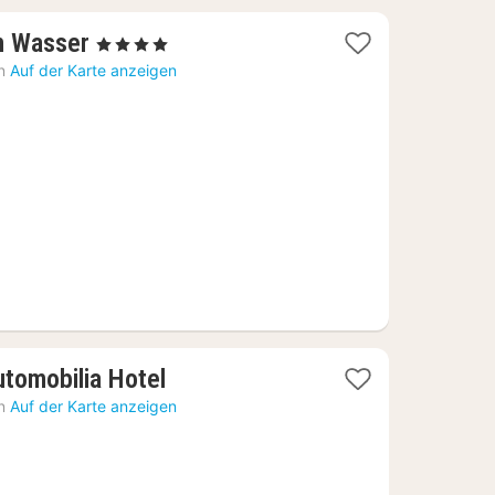
1
m Wasser
, 4 Sterne
Nacht
n
Auf der Karte anzeigen
ab
158,98
€
1
utomobilia Hotel
Nacht
n
Auf der Karte anzeigen
ab
105,14
€