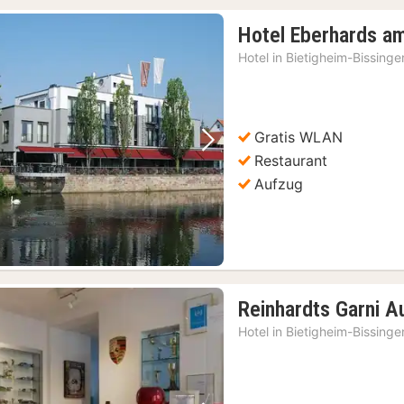
Hotel Eberhards a
Hotel in
Bietigheim-Bissinge
Gratis WLAN
Vorheriges Bild
Nächstes Bild
Restaurant
Aufzug
Reinhardts Garni A
Hotel in
Bietigheim-Bissinge