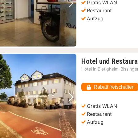
Gratis WLAN
Vorheriges Bild
Nächstes Bild
Restaurant
Aufzug
Hotel und Restaur
Hotel in
Bietigheim-Bissinge
Rabatt freischalten
Vorheriges Bild
Nächstes Bild
Gratis WLAN
Restaurant
Aufzug