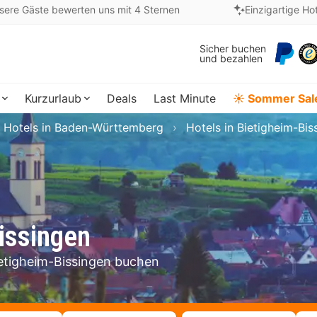
sere Gäste bewerten uns mit 4 Sternen
Einzigartige Ho
Sicher buchen
und bezahlen
Kurzurlaub
Deals
Last Minute
☀️ Sommer Sal
Hotels in Baden-Württemberg
Hotels in Bietigheim-Bis
issingen
Bietigheim-Bissingen buchen