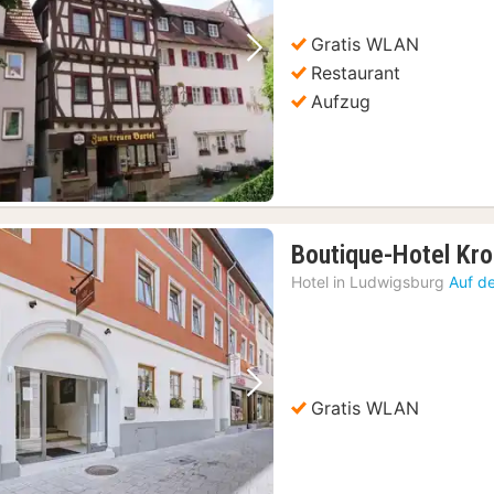
Gratis WLAN
Vorheriges Bild
Nächstes Bild
Restaurant
Aufzug
Boutique-Hotel Kr
Hotel in
Ludwigsburg
Auf d
Vorheriges Bild
Nächstes Bild
Gratis WLAN