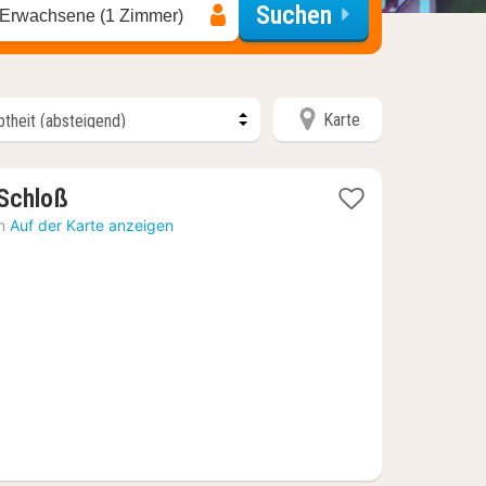
Suchen
 Erwachsene (1 Zimmer)
Karte
1
 Schloß
Nacht
n
Auf der Karte anzeigen
ab
87,21
€