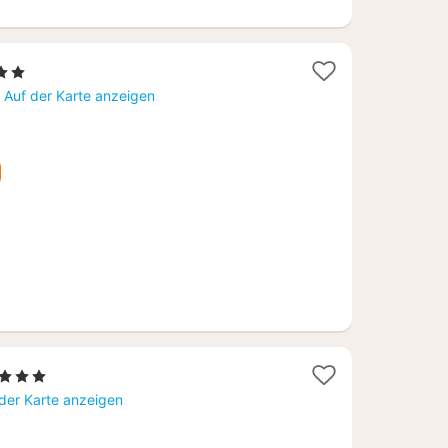
Sterne
cht
r
Auf der Karte anzeigen
,65
1
, 3 Sterne
Nacht
der Karte anzeigen
ab
88,22