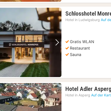
Schlosshotel Monr
Hotel in
Ludwigsburg
Auf d
Gratis WLAN
Vorheriges Bild
Nächstes Bild
Restaurant
Sauna
Hotel Adler Asper
Hotel in
Asperg
Auf der Kar