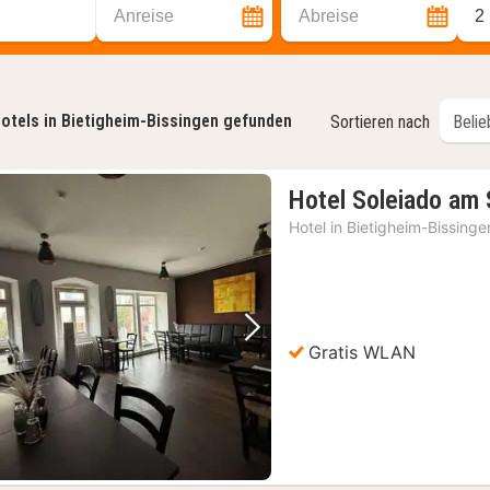
Anreise
Abreise
2
otels in Bietigheim-Bissingen gefunden
Sortieren nach
Hotel Soleiado am
Hotel in
Bietigheim-Bissinge
Vorheriges Bild
Nächstes Bild
Gratis WLAN