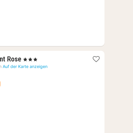
1
ant Rose
, 3 Sterne
Nacht
n
Auf der Karte anzeigen
ab
100,01
€