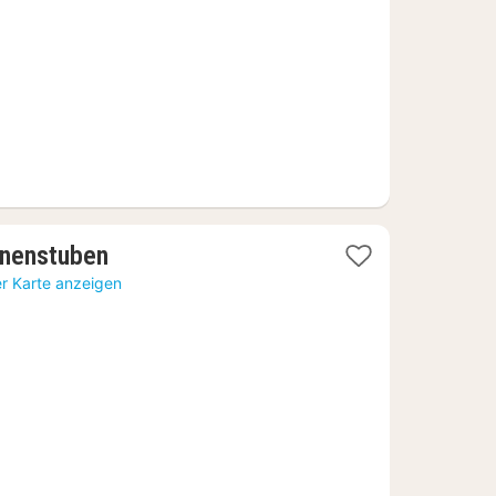
€
1
onenstuben
Nacht
er Karte anzeigen
ab
87,10
€