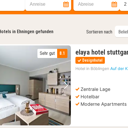
Anreise
Abreise
2
Hotels in Ehningen gefunden
Sortieren nach
elaya hotel stuttga
Sehr gut
8.1
Designhotel
Hotel in
Böblingen
Auf der 
Zentrale Lage
Vorheriges Bild
Nächstes Bild
Hotelbar
Moderne Apartments