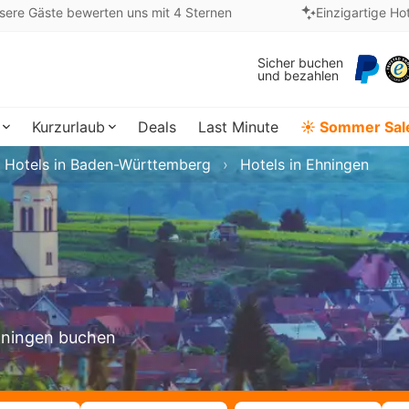
sere Gäste bewerten uns mit 4 Sternen
Einzigartige Ho
Sicher buchen
und bezahlen
Kurzurlaub
Deals
Last Minute
☀️ Sommer Sal
Hotels in Baden-Württemberg
Hotels in Ehningen
Ehningen buchen