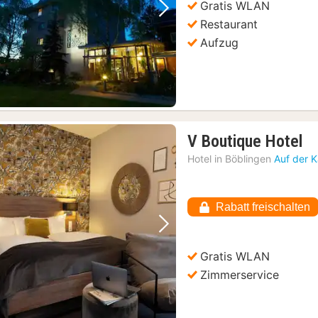
Gratis WLAN
Vorheriges Bild
Nächstes Bild
Restaurant
Aufzug
1
V Boutique Hotel
N
Hotel in
Böblingen
Auf der 
a
87
€
Rabatt freischalten
Vorheriges Bild
Nächstes Bild
Gratis WLAN
Zimmerservice