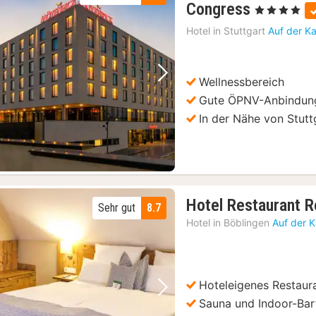
2
Congress
, 4 Sterne
Nächte
Hotel in
Stuttgart
Auf der K
ab
94
€
Wellnessbereich
Vorheriges Bild
Nächstes Bild
Gute ÖPNV-Anbindun
In der Nähe von Stutt
Hotel Restaurant 
Sehr gut
8.7
Hotel in
Böblingen
Auf der 
Hoteleigenes Restaur
Vorheriges Bild
Nächstes Bild
Sauna und Indoor-Ba