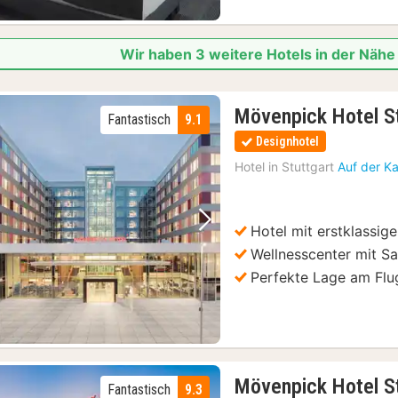
Wir haben 3 weitere Hotels in der Näh
Mövenpick Hotel St
Fantastisch
9.1
Designhotel
Hotel in
Stuttgart
Auf der K
Hotel mit erstklassig
Vorheriges Bild
Nächstes Bild
Wellnesscenter mit 
Perfekte Lage am Flu
Mövenpick Hotel S
Fantastisch
9.3