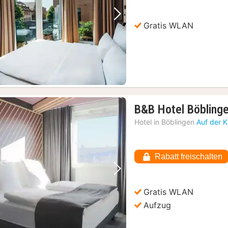
Vorheriges Bild
Nächstes Bild
Gratis WLAN
B&B Hotel Böbling
Hotel in
Böblingen
Auf der 
Rabatt freischalten
Vorheriges Bild
Nächstes Bild
Gratis WLAN
Aufzug