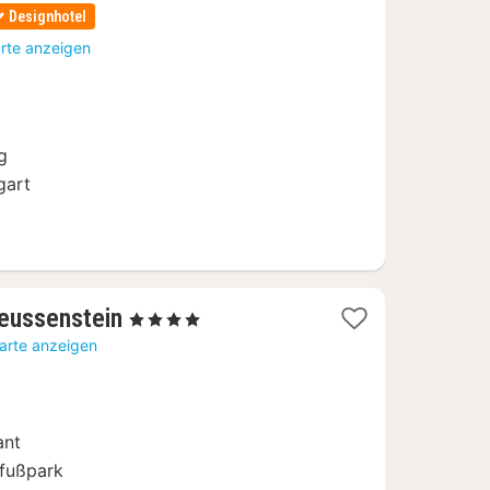
Designhotel
arte anzeigen
g
gart
2
Reussenstein
, 4 Sterne
Nächte
Karte anzeigen
ab
109
€
ant
rfußpark