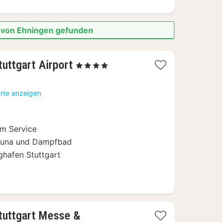
e von Ehningen gefunden
2
uttgart Airport
, 4 Sterne
Nächte
ab
arte anzeigen
94
€
em Service
Sauna und Dampfbad
ghafen Stuttgart
tuttgart Messe &