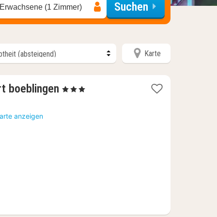
Suchen
 Erwachsene (1 Zimmer)
Karte
1
rt boeblingen
, 3 Sterne
Nacht
ab
Karte anzeigen
56
€