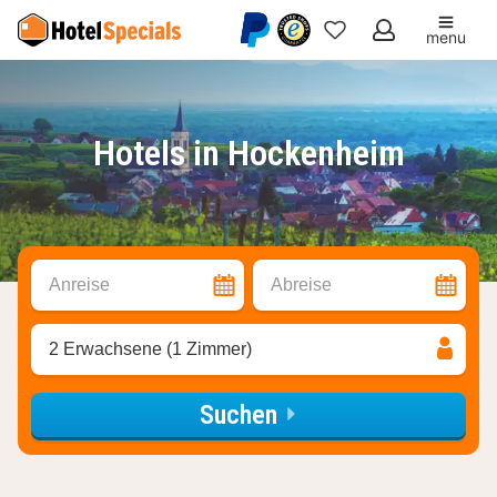
menu
Meine
Favoriten
Hotels in Hockenheim
Anreise
Abreise
2 Erwachsene (1 Zimmer)
Suchen