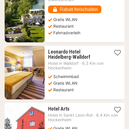
140,35
€
Rabatt freischalten
Gratis WLAN
Restaurant
Fahrradverleih
Leonardo Hotel
1
Heidelberg-Walldorf
Nacht
Hotel in
Walldorf
·
6.3 Km von
ab
Hockenheim
70,09
Schwimmbad
€
Gratis WLAN
Restaurant
1
Hotel Arts
Nacht
Hotel in
Sankt Leon-Rot
·
6.4 Km von
ab
Hockenheim
88,32
Gratis WLAN