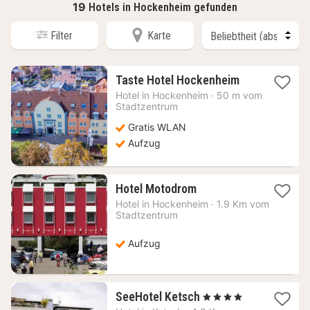
19
Hotels in Hockenheim gefunden
Filter
Karte
1
Taste Hotel Hockenheim
Nacht
Hotel in
Hockenheim
·
50 m vom
ab
Stadtzentrum
68,89
Gratis WLAN
€
Aufzug
1
Hotel Motodrom
Nacht
Hotel in
Hockenheim
·
1.9 Km vom
ab
Stadtzentrum
104,68
€
Aufzug
1
SeeHotel Ketsch
, 4 Sterne
Nacht