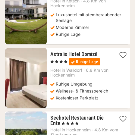
Hotel in
Ketsch
·
4.8 Km von
ab
Hockenheim
149
Luxushotel mit atemberaubender
€
Seelage
Moderne Zimmer
Ruhige Lage
1
Astralis Hotel Domizil
Nacht
, 4 Sterne
Ruhige Lage
ab
155
Hotel in
Walldorf
·
6.8 Km von
Hockenheim
€
Ruhige Umgebung
Wellness- & Fitnessbereich
Kostenloser Parkplatz
Seehotel Restaurant Die
1
Ente
, 4 Sterne
Nacht
Hotel in
Hockenheim
·
4.8 Km vom
ab
Stadtzentrum