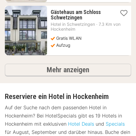
Gästehaus am Schloss
1
Schwetzingen
Nacht
Hotel in
Schwetzingen
·
7.3 Km von
ab
Hockenheim
92,79
Gratis WLAN
€
Aufzug
Hotels
Mehr anzeigen
Reserviere ein Hotel in Hockenheim
Auf der Suche nach dem passenden Hotel in
Hockenheim? Bei HotelSpecials gibt es 19 Hotels in
Hockenheim mit exklusiven
Hotel Deals
und
Specials
für August, September und darüber hinaus. Buche dein