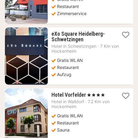
€
Restaurant
Zimmerservice
eXo Square Heidelberg-
1
Schwetzingen
Nacht
Hotel in
Schwetzingen
·
7 Km von
ab
Hockenheim
63,04
Gratis WLAN
€
Restaurant
Aufzug
1
Hotel Vorfelder
, 4 Sterne
Nacht
Hotel in
Walldorf
·
7.2 Km von
ab
Hockenheim
99,07
Gratis WLAN
€
Restaurant
Sauna