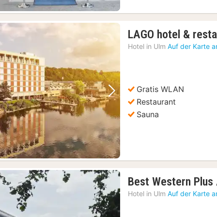
LAGO hotel & rest
Hotel in
Ulm
Auf der Karte 
Gratis WLAN
Vorheriges Bild
Nächstes Bild
Restaurant
Sauna
Best Western Plus 
Hotel in
Ulm
Auf der Karte 