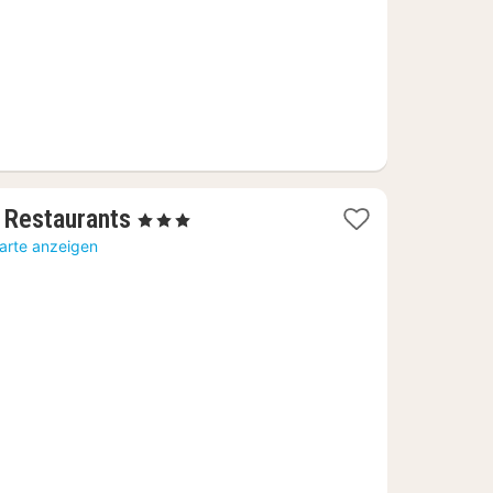
1
& Restaurants
, 3 Sterne
Nacht
Karte anzeigen
ab
96,73
€