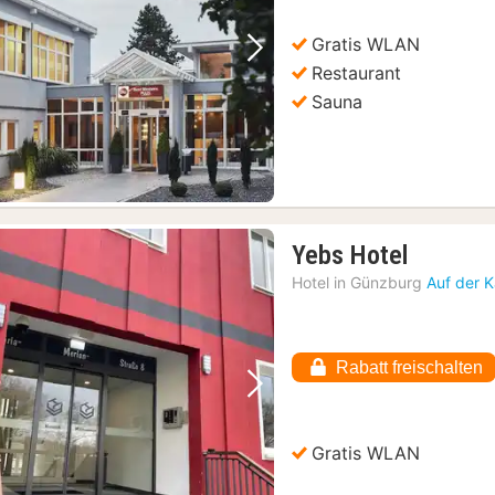
Gratis WLAN
Vorheriges Bild
Nächstes Bild
Restaurant
Sauna
1
Yebs Hotel
Nacht
Hotel in
Günzburg
Auf der 
ab
74,02
€
Rabatt freischalten
Vorheriges Bild
Nächstes Bild
Gratis WLAN