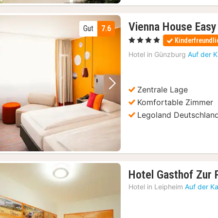
Vienna House Eas
Gut
7.6
, 4 Sterne
Kinderfreundli
Hotel in
Günzburg
Auf der 
Zentrale Lage
Vorheriges Bild
Nächstes Bild
Komfortable Zimmer
Legoland Deutschlan
Hotel Gasthof Zur 
Hotel in
Leipheim
Auf der K