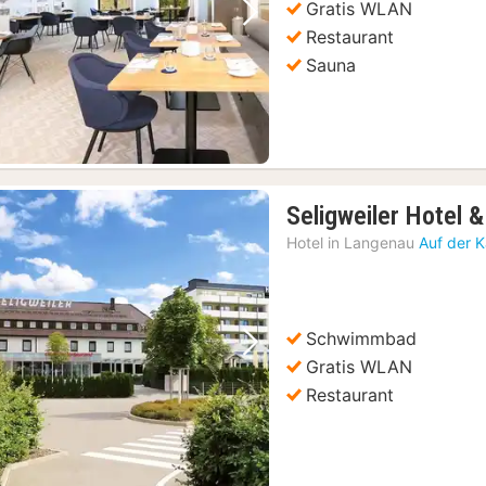
Gratis WLAN
Vorheriges Bild
Nächstes Bild
Restaurant
Sauna
Seligweiler Hotel 
Hotel in
Langenau
Auf der 
Schwimmbad
Vorheriges Bild
Nächstes Bild
Gratis WLAN
Restaurant