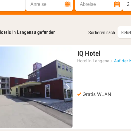
Anreise
Abreise
2
otels in Langenau gefunden
Sortieren nach
1
IQ Hotel
Nacht
Hotel in
Langenau
Auf der 
ab
98,13
€
Vorheriges Bild
Nächstes Bild
Gratis WLAN