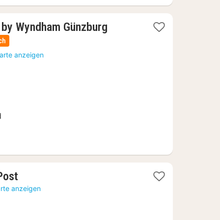
1
y by Wyndham Günzburg
Nacht
ch
ab
Karte anzeigen
156
€
d
1
Post
Nacht
arte anzeigen
ab
116,82