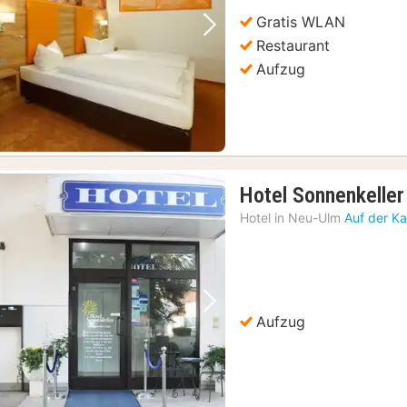
Gratis WLAN
Vorheriges Bild
Nächstes Bild
Restaurant
Aufzug
Hotel Sonnenkeller
Hotel in
Neu-Ulm
Auf der Ka
Vorheriges Bild
Nächstes Bild
Aufzug