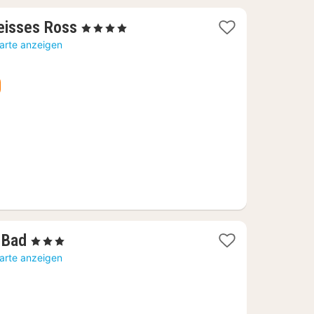
1
eisses Ross
, 4 Sterne
Nacht
Karte anzeigen
ab
91,68
€
1
 Bad
, 3 Sterne
Nacht
Karte anzeigen
ab
105,14
€