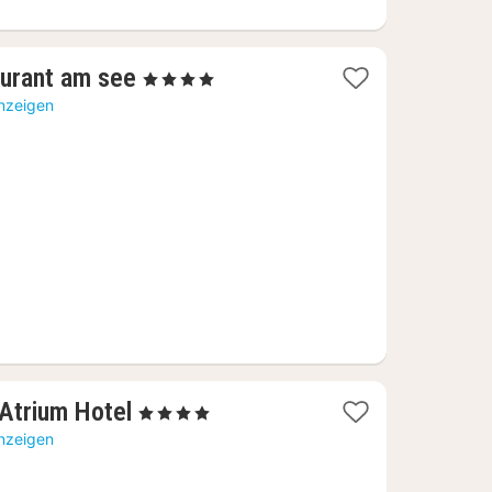
1
aurant am see
, 4 Sterne
Nacht
anzeigen
ab
92,52
€
1
Atrium Hotel
, 4 Sterne
Nacht
anzeigen
ab
75,20