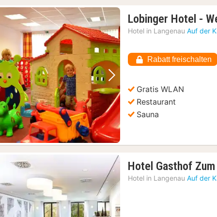
Lobinger Hotel - W
Hotel in
Langenau
Auf der 
Rabatt freischalten
Vorheriges Bild
Nächstes Bild
Gratis WLAN
Restaurant
Sauna
Hotel Gasthof Zum
Hotel in
Langenau
Auf der 
skarte
(4)