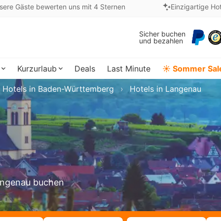
sere Gäste bewerten uns mit 4 Sternen
Einzigartige Ho
Sicher buchen
und bezahlen
Kurzurlaub
Deals
Last Minute
☀️ Sommer Sal
Hotels in Baden-Württemberg
Hotels in Langenau
Langenau buchen