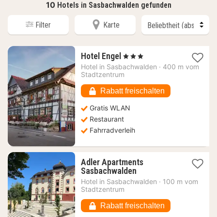
10
Hotels in Sasbachwalden gefunden
Filter
Karte
1
Hotel Engel
, 3 Sterne
Nacht
Hotel in
Sasbachwalden
·
400 m vom
ab
Stadtzentrum
152,86
€
Rabatt freischalten
Gratis WLAN
Restaurant
Fahrradverleih
Adler Apartments
1
Sasbachwalden
Nacht
Hotel in
Sasbachwalden
·
100 m vom
ab
Stadtzentrum
154,53
€
Rabatt freischalten