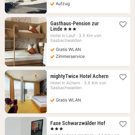
Aufzug
Gasthaus-Pension zur
1
Linde
, 3 Sterne
Nacht
Hotel in
Lauf
·
3.5 Km von
ab
Sasbachwalden
123,33
Gratis WLAN
€
Zimmerservice
1
mightyTwice Hotel Achern
Nacht
Hotel in
Achern
·
3.6 Km von
ab
Sasbachwalden
86,63
€
Gratis WLAN
1
Faxe Schwarzwälder Hof
Nacht
, 3 Sterne
ab