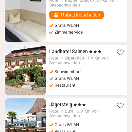
Hotel in
Kappelrodeck
·
4.1 Km von
77,24
Sasbachwalden
€
Rabatt freischalten
Gratis WLAN
Zimmerservice
1
Landhotel Salmen
, 3 Sterne
Nacht
Hotel in
Oberkirch
·
7.4 Km von
ab
Sasbachwalden
121,23
Schwimmbad
€
Gratis WLAN
Restaurant
1
Jägersteig
, 3 Sterne
Nacht
Hotel in
Bühl
·
6.9 Km von
ab
Sasbachwalden
170,47
Gratis WLAN
€
Restaurant