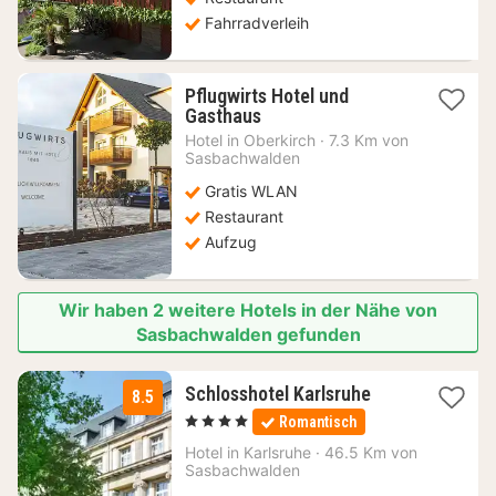
Fahrradverleih
Pflugwirts Hotel und
1
Gasthaus
Nacht
Hotel in
Oberkirch
·
7.3 Km von
ab
Sasbachwalden
137,10
Gratis WLAN
€
Restaurant
Aufzug
Wir haben 2 weitere Hotels in der Nähe von
Sasbachwalden gefunden
1
Schlosshotel Karlsruhe
8.5
Nacht
, 4 Sterne
Romantisch
ab
89
Hotel in
Karlsruhe
·
46.5 Km von
Sasbachwalden
€