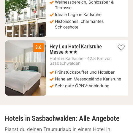
Wellnessbereich, Schlossbar &
Terrasse
Ideale Lage in Karlsruhe
Historisches, charmantes
Schlosshotel
Hey Lou Hotel Karlsruhe
8.6
2
Messe
, 3 Sterne
Nächte
Hotel in
Karlsruhe
·
42.8 Km von
ab
Sasbachwalden
64
Frühstücksbuffet und Hotelbar
€
Nahe am Messegelände Karlsruhe
Sehr gute ÖPNV-Anbindung
Hotels in Sasbachwalden: Alle Angebote
Planst du deinen Traumurlaub in einem Hotel in