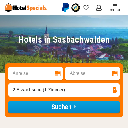
menu
Meine
Favoriten
Hotels in Sasbachwalden
Anreise
Abreise
2 Erwachsene (1 Zimmer)
Suchen