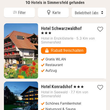
10
Hotels in Simmersfeld gefunden
Filter
Karte
1
Hotel Schwarzwaldhof
Nacht
, 3 Sterne
ab
Hotel in
Enzklösterle
·
5.3 Km von
105,98
Simmersfeld
€
Rabatt freischalten
Gratis WLAN
Restaurant
Aufzug
1
Hotel Konradshof
, 3 Sterne
Nacht
Hotel in
Seewald
·
7.7 Km von
ab
Simmersfeld
191
Schönes Familienhotel
€
Naturpool & Sauna