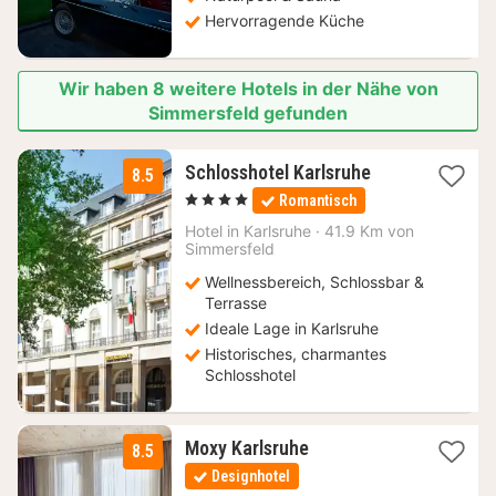
Hervorragende Küche
Wir haben 8 weitere Hotels in der Nähe von
Simmersfeld gefunden
1
Schlosshotel Karlsruhe
8.5
Nacht
, 4 Sterne
Romantisch
ab
89
Hotel in
Karlsruhe
·
41.9 Km von
Simmersfeld
€
Wellnessbereich, Schlossbar &
Terrasse
Ideale Lage in Karlsruhe
Historisches, charmantes
Schlosshotel
1
Moxy Karlsruhe
8.5
Nacht
Designhotel
ab