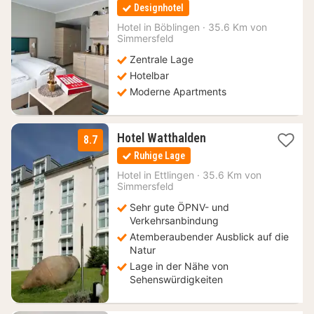
Nacht
Designhotel
ab
56
Hotel in
Böblingen
·
35.6 Km von
Simmersfeld
€
Zentrale Lage
Hotelbar
Moderne Apartments
1
Hotel Watthalden
8.7
Nacht
Ruhige Lage
ab
99
Hotel in
Ettlingen
·
35.6 Km von
Simmersfeld
€
Sehr gute ÖPNV- und
Verkehrsanbindung
Atemberaubender Ausblick auf die
Natur
Lage in der Nähe von
Sehenswürdigkeiten