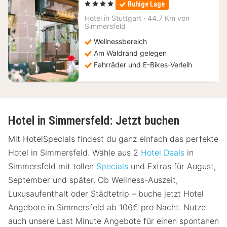
, 4 Sterne
Ruhige Lage
ab
112,50
Hotel in
Stuttgart
·
44.7 Km von
Simmersfeld
€
Wellnessbereich
Am Waldrand gelegen
Fahrräder und E-Bikes-Verleih
Hotel in Simmersfeld: Jetzt buchen
Mit HotelSpecials findest du ganz einfach das perfekte
Hotel in Simmersfeld. Wähle aus 2
Hotel Deals
in
Simmersfeld mit tollen
Specials
und Extras für August,
September und später. Ob Wellness-Auszeit,
Luxusaufenthalt oder Städtetrip – buche jetzt Hotel
Angebote in Simmersfeld ab 106€ pro Nacht. Nutze
auch unsere Last Minute Angebote für einen spontanen