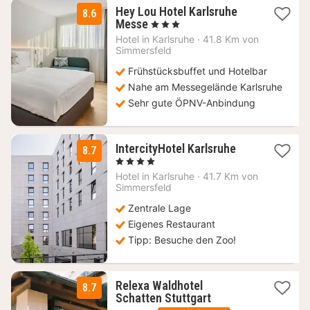
Hey Lou Hotel Karlsruhe
8.6
2
Messe
, 3 Sterne
Nächte
Hotel in
Karlsruhe
·
41.8 Km von
ab
Simmersfeld
64
Frühstücksbuffet und Hotelbar
€
Nahe am Messegelände Karlsruhe
Sehr gute ÖPNV-Anbindung
1
IntercityHotel Karlsruhe
8.7
Nacht
, 4 Sterne
ab
Hotel in
Karlsruhe
·
41.7 Km von
98
Simmersfeld
€
Zentrale Lage
Eigenes Restaurant
Tipp: Besuche den Zoo!
Relexa Waldhotel
8.7
1
Schatten Stuttgart
Nacht