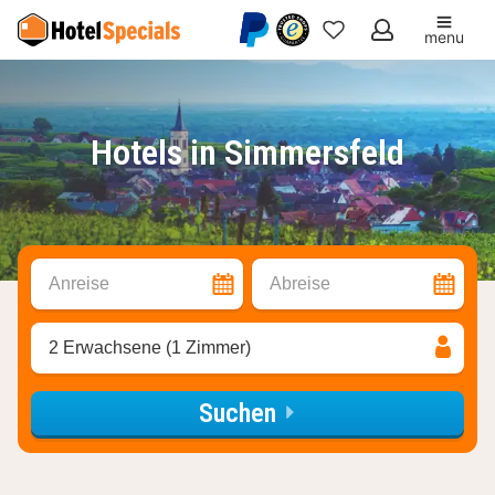
menu
Meine
Favoriten
Hotels in Simmersfeld
Anreise
Abreise
2 Erwachsene (1 Zimmer)
Suchen