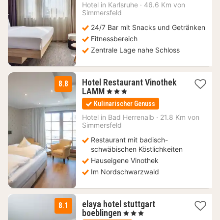
69
Hotel in
Karlsruhe
·
46.6 Km von
Simmersfeld
€
24/7 Bar mit Snacks und Getränken
Fitnessbereich
Zentrale Lage nahe Schloss
Hotel Restaurant Vinothek
8.8
2
LAMM
, 3 Sterne
Nächte
Kulinarischer Genuss
ab
131,20
Hotel in
Bad Herrenalb
·
21.8 Km von
Simmersfeld
€
Restaurant mit badisch-
schwäbischen Köstlichkeiten
Hauseigene Vinothek
Im Nordschwarzwald
elaya hotel stuttgart
8.1
1
boeblingen
, 3 Sterne