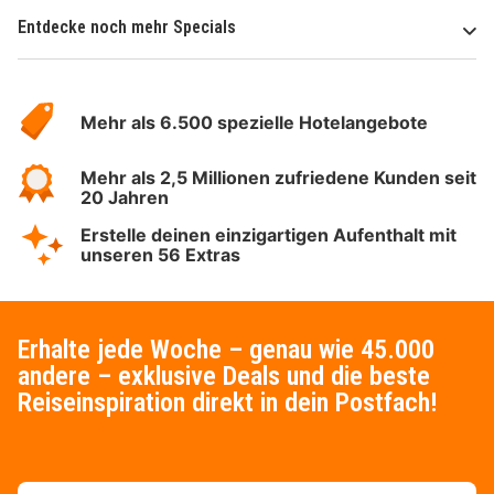
Entdecke noch mehr Specials
Über
Hotelspecials
Mehr als 6.500 spezielle Hotelangebote
Mehr als 2,5 Millionen zufriedene Kunden seit
20 Jahren
Erstelle deinen einzigartigen Aufenthalt mit
unseren 56 Extras
Erhalte jede Woche – genau wie 45.000
andere – exklusive Deals und die beste
Reiseinspiration direkt in dein Postfach!