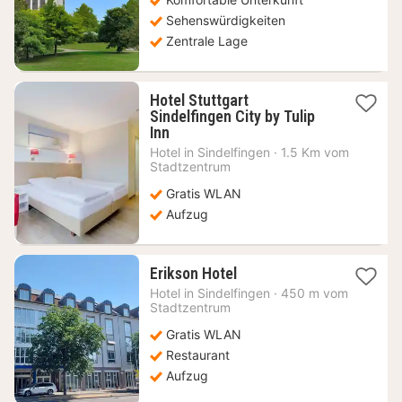
€
Sehenswürdigkeiten
Zentrale Lage
Hotel Stuttgart
Sindelfingen City by Tulip
1
Inn
Nacht
Hotel in
Sindelfingen
·
1.5 Km vom
ab
Stadtzentrum
42,06
Gratis WLAN
€
Aufzug
1
Erikson Hotel
Nacht
Hotel in
Sindelfingen
·
450 m vom
ab
Stadtzentrum
62,59
Gratis WLAN
€
Restaurant
Aufzug