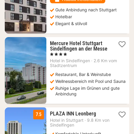
Gute Anbindung nach Stuttgart
Hotelbar
Elegant & stilvoll
Mercure Hotel Stuttgart
Sindelfingen an der Messe
1
, 4 Sterne
Nacht
Hotel in
Sindelfingen
·
2.6 Km vom
ab
Stadtzentrum
89
Restaurant, Bar & Weinstube
€
Wellnessbereich mit Pool und Sauna
Ruhige Lage im Grünen und gute
Anbindung
1
PLAZA INN Leonberg
7.5
Nacht
Hotel in
Stuttgart
·
9.8 Km von
ab
Sindelfingen
134
Komfortable Unterkunft