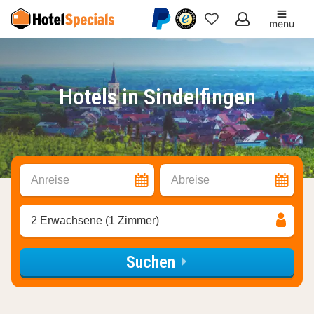
menu
Meine
Favoriten
Hotels in Sindelfingen
Anreise
Abreise
2 Erwachsene (1 Zimmer)
Suchen