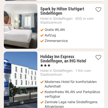
Spark by Hilton Stuttgart
1
Sindelfingen
Nacht
Hotel in
Sindelfingen
·
600 m vom
ab
Stadtzentrum
54,82
Gratis WLAN
€
Aufzug
Zimmerservice
Holiday Inn Express
Sindelfingen, an IHG Hotel
1
, 3 Sterne
Nacht
Hotel in
Sindelfingen
·
1 Km vom
ab
Stadtzentrum
70
Modernes Hotel für komfortablen
€
Aufenthalt
Kostenfreies WLAN und Parkplätze
verfügbar
Zentrale Lage nahe Sindelfingens
Attraktionen