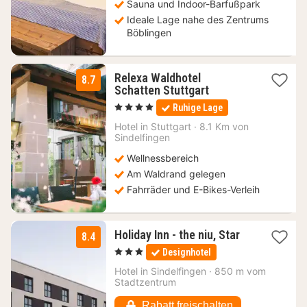
Sauna und Indoor-Barfußpark
Ideale Lage nahe des Zentrums
Böblingen
Relexa Waldhotel
8.7
1
Schatten Stuttgart
Nacht
, 4 Sterne
Ruhige Lage
ab
112,50
Hotel in
Stuttgart
·
8.1 Km von
Sindelfingen
€
Wellnessbereich
Am Waldrand gelegen
Fahrräder und E-Bikes-Verleih
1
Holiday Inn - the niu, Star
8.4
Nacht
, 3 Sterne
Designhotel
ab
74
Hotel in
Sindelfingen
·
850 m vom
Stadtzentrum
€
Rabatt freischalten