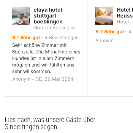
elaya hotel
Hotel
stuttgart
Reuss
boeblingen
Hotel i
Hotel in Böblingen
von
8.7
Sehr gut
‐
4
von
8.1
Sehr gut
‐
4
Bewertungen
10,
Anonym
10,
Sehr schöne Zimmer mit
Kochzeile. Die Mitnahme eines
Hundes ist in allen Zimmern
möglich und wir fühlten uns
sehr willkommen.
Anonym ‐ DE, 29 Mai 2024
Lies nach, was unsere Gäste über
Sindelfingen sagen