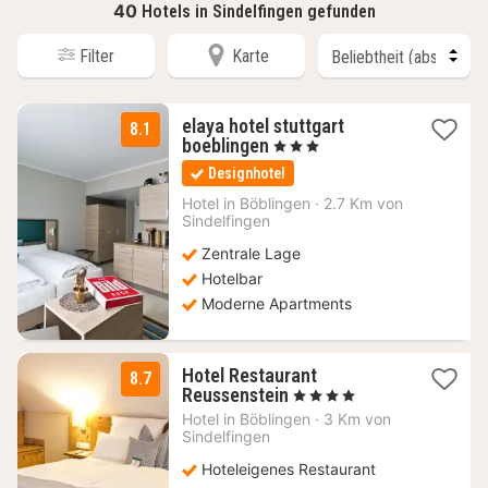
40
Hotels in Sindelfingen gefunden
Filter
Karte
elaya hotel stuttgart
8.1
1
boeblingen
, 3 Sterne
Nacht
Designhotel
ab
56
Hotel in
Böblingen
·
2.7 Km von
Sindelfingen
€
Zentrale Lage
Hotelbar
Moderne Apartments
Hotel Restaurant
8.7
2
Reussenstein
, 4 Sterne
Nächte
Hotel in
Böblingen
·
3 Km von
ab
Sindelfingen
109
Hoteleigenes Restaurant
€