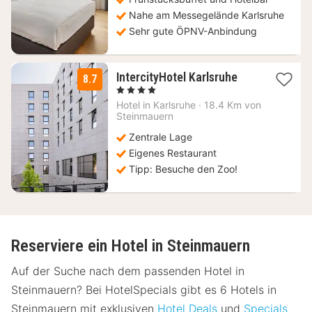
€
Nahe am Messegelände Karlsruhe
Sehr gute ÖPNV-Anbindung
1
IntercityHotel Karlsruhe
8.7
Nacht
, 4 Sterne
ab
Hotel in
Karlsruhe
·
18.4 Km von
98
Steinmauern
€
Zentrale Lage
Eigenes Restaurant
Tipp: Besuche den Zoo!
Reserviere ein Hotel in Steinmauern
Auf der Suche nach dem passenden Hotel in
Steinmauern? Bei HotelSpecials gibt es 6 Hotels in
Steinmauern mit exklusiven
Hotel Deals
und
Specials