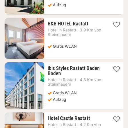
Aufzug
1
B&B HOTEL Rastatt
Nacht
Hotel in
Rastatt
·
3.9 Km von
ab
Steinmauern
52,15
€
Gratis WLAN
ibis Styles Rastatt Baden
1
Baden
Nacht
Hotel in
Rastatt
·
4.3 Km von
ab
Steinmauern
63,63
Gratis WLAN
€
Aufzug
1
Hotel Castle Rastatt
Nacht
Hotel in
Rastatt
·
4.2 Km von