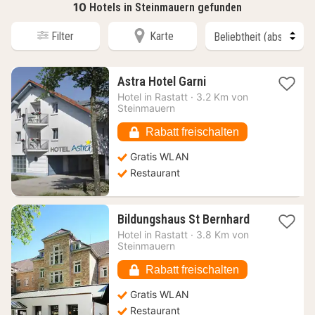
10
Hotels in Steinmauern gefunden
Filter
Karte
1
Astra Hotel Garni
Nacht
Hotel in
Rastatt
·
3.2 Km von
ab
Steinmauern
96,60
€
Rabatt freischalten
Gratis WLAN
Restaurant
1
Bildungshaus St Bernhard
Nacht
Hotel in
Rastatt
·
3.8 Km von
ab
Steinmauern
79,13
€
Rabatt freischalten
Gratis WLAN
Restaurant