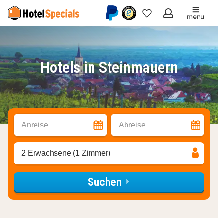
menu
Meine
Favoriten
Hotels in Steinmauern
Anreise
Abreise
2 Erwachsene (1 Zimmer)
Suchen