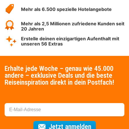
Hotelspecials
Mehr als 6.500 spezielle Hotelangebote
Mehr als 2,5 Millionen zufriedene Kunden seit
20 Jahren
Erstelle deinen einzigartigen Aufenthalt mit
unseren 56 Extras
Erhalte jede Woche – genau wie 45.000
andere – exklusive Deals und die beste
Reiseinspiration direkt in dein Postfach!
Für den Newsl
Jetzt anmelden