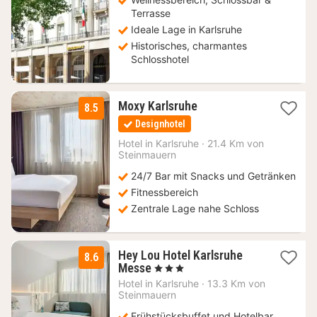
Terrasse
Ideale Lage in Karlsruhe
Historisches, charmantes
Schlosshotel
1
Moxy Karlsruhe
8.5
Nacht
Designhotel
ab
69
Hotel in
Karlsruhe
·
21.4 Km von
Steinmauern
€
24/7 Bar mit Snacks und Getränken
Fitnessbereich
Zentrale Lage nahe Schloss
Hey Lou Hotel Karlsruhe
8.6
2
Messe
, 3 Sterne
Nächte
Hotel in
Karlsruhe
·
13.3 Km von
ab
Steinmauern
64
Frühstücksbuffet und Hotelbar