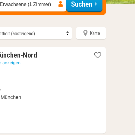
Suchen
 Erwachsene (1 Zimmer)
Karte
1
ünchen-Nord
Nacht
e anzeigen
ab
45,04
€
e
h München