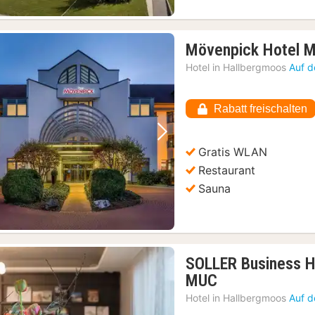
Mövenpick Hotel M
Hotel in
Hallbergmoos
Auf d
Rabatt freischalten
Vorheriges Bild
Nächstes Bild
Gratis WLAN
Restaurant
Sauna
SOLLER Business H
1
MUC
Nacht
Hotel in
Hallbergmoos
Auf d
ab