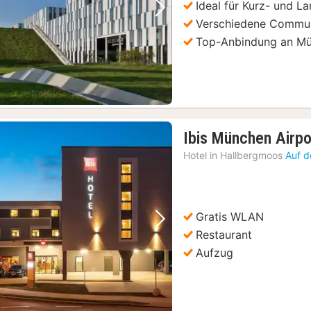
Ideal für Kurz- und L
Vorheriges Bild
Nächstes Bild
Verschiedene Commun
Top-Anbindung an M
Ibis München Airpo
Hotel in
Hallbergmoos
Auf d
Gratis WLAN
Vorheriges Bild
Nächstes Bild
Restaurant
Aufzug