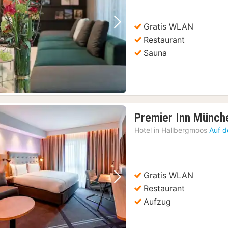
94,31
€
Gratis WLAN
Vorheriges Bild
Nächstes Bild
Restaurant
Sauna
Premier Inn Münch
Hotel in
Hallbergmoos
Auf d
Gratis WLAN
Vorheriges Bild
Nächstes Bild
Restaurant
Aufzug