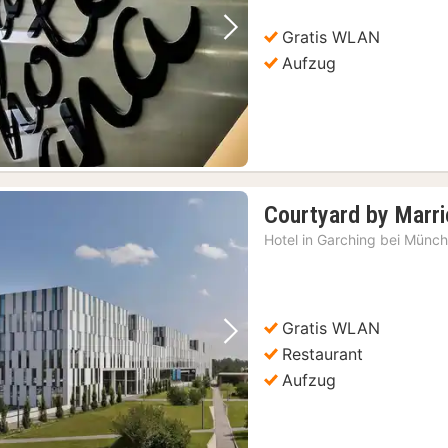
Gratis WLAN
Vorheriges Bild
Nächstes Bild
Aufzug
Courtyard by Marri
Hotel in
Garching bei Münc
Gratis WLAN
Vorheriges Bild
Nächstes Bild
Restaurant
Aufzug