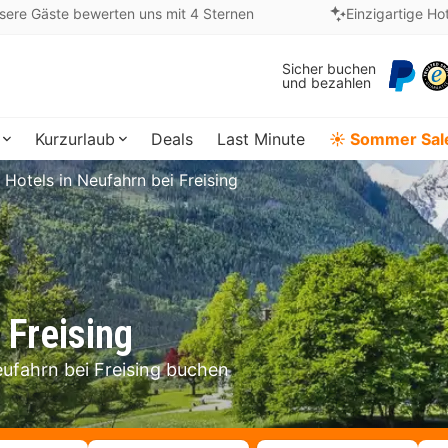
sere Gäste bewerten uns mit 4 Sternen
Einzigartige Ho
Sicher buchen
und bezahlen
Kurzurlaub
Deals
Last Minute
☀️ Sommer Sal
Hotels in Neufahrn bei Freising
 Freising
eufahrn bei Freising buchen