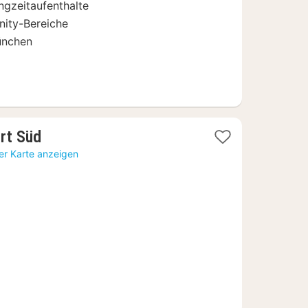
angzeitaufenthalte
ity-Bereiche
ünchen
1
rt Süd
Nacht
er Karte anzeigen
ab
63,51
€