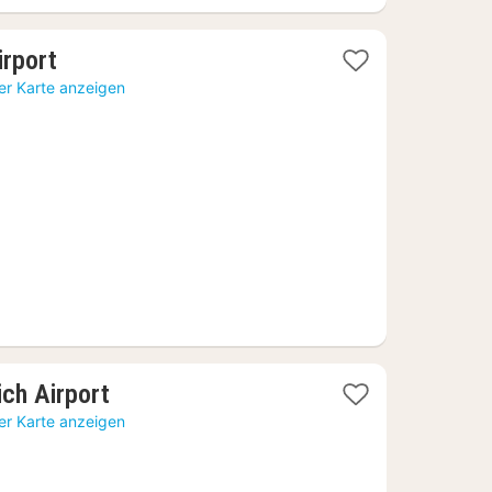
1
irport
Nacht
er Karte anzeigen
ab
52,99
€
1
ch Airport
Nacht
er Karte anzeigen
ab
78,35