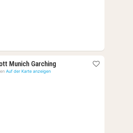
€
1
ott Munich Garching
Nacht
hen
Auf der Karte anzeigen
ab
76,40
€