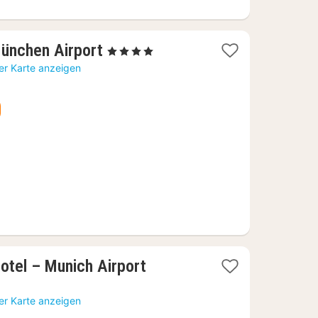
1
ünchen Airport
, 4 Sterne
Nacht
er Karte anzeigen
ab
63,18
€
otel – Munich Airport
er Karte anzeigen