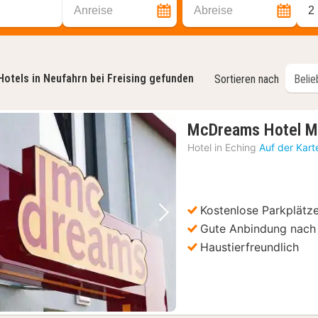
Anreise
Abreise
2
Hotels in Neufahrn bei Freising gefunden
Sortieren nach
McDreams Hotel M
Hotel in
Eching
Auf der Kart
Kostenlose Parkplätz
Vorheriges Bild
Nächstes Bild
Gute Anbindung nac
Haustierfreundlich