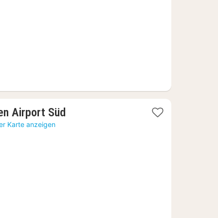
1
en Airport Süd
Nacht
er Karte anzeigen
ab
46,47
€