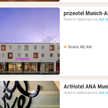
prizeotel Munich-A
Hotel in
Hallbergmoos
Auf d
Vorheriges Bild
Nächstes Bild
Gratis WLAN
ArtHotel ANA Muni
Hotel in
Hallbergmoos
Auf d