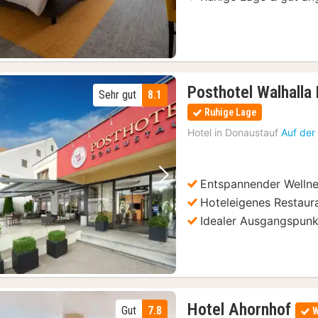
Posthotel Walhalla
Sehr gut
8.1
Ruhige Lage
Hotel in
Donaustauf
Auf der
Entspannender Wellne
Vorheriges Bild
Nächstes Bild
Hoteleigenes Restaura
Idealer Ausgangspunk
1
Hotel Ahornhof
Gut
7.8
W