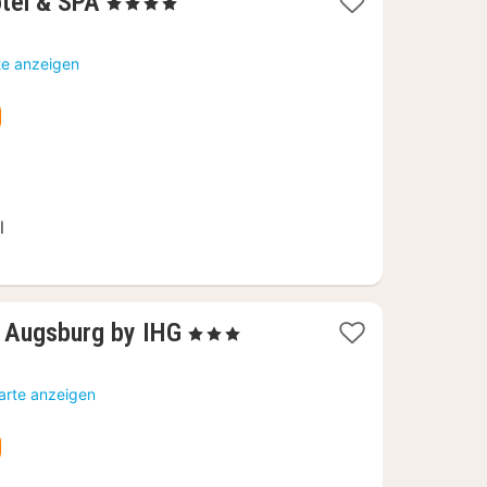
1
otel & SPA
, 4 Sterne
Nacht
ab
te anzeigen
132,09
€
l
1
 Augsburg by IHG
, 3 Sterne
Nacht
ab
arte anzeigen
89
€