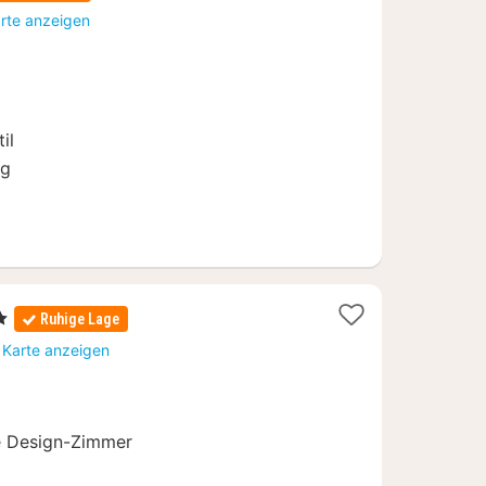
cht
arte anzeigen
il
ng
Sterne
Ruhige Lage
cht
 Karte anzeigen
e Design-Zimmer