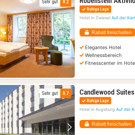
Robenstein Aktivh
Sehr gut
8.2
Ruhige Lage
Hotel in
Zwiesel
Auf der Kar
Rabatt freischalten
Vorheriges Bild
Nächstes Bild
Elegantes Hotel
Wellnessbereich
Fitnesscenter im Hote
Candlewood Suites
Sehr gut
8.7
Ruhige Lage
Hotel in
Augsburg
Auf der K
Rabatt freischalten
Vorheriges Bild
Nächstes Bild