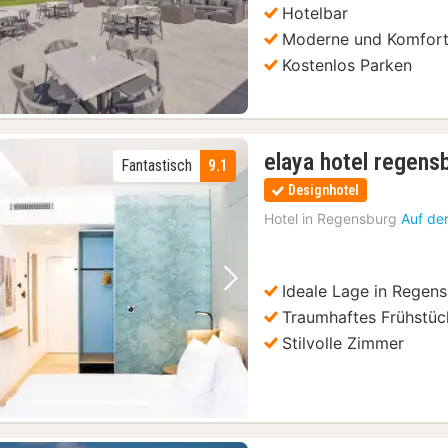
Hotelbar
Moderne und Komfort
Kostenlos Parken
elaya hotel regens
Fantastisch
9.1
Designhotel
Hotel in
Regensburg
Auf de
Ideale Lage in Regen
Vorheriges Bild
Nächstes Bild
Traumhaftes Frühstüc
Stilvolle Zimmer