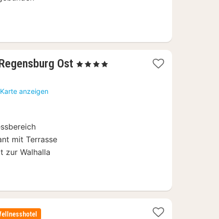
1
 Regensburg Ost
, 4 Sterne
Nacht
ab
 Karte anzeigen
69
€
ssbereich
nt mit Terrasse
t zur Walhalla
ellnesshotel