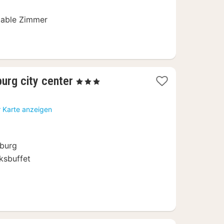
able Zimmer
1
burg city center
, 3 Sterne
Nacht
ab
r Karte anzeigen
76
€
sburg
ksbuffet