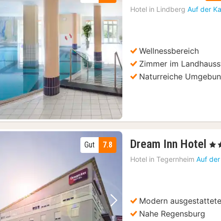
Na
Hotel in
Lindberg
Auf der K
ab
99
€
Wellnessbereich
Vorheriges Bild
Nächstes Bild
Zimmer im Landhausst
Naturreiche Umgebu
1
Dream Inn Hotel
Gut
7.8
, 2 
Na
Hotel in
Tegernheim
Auf der
ab
61
€
Modern ausgestattet
Vorheriges Bild
Nächstes Bild
Nahe Regensburg