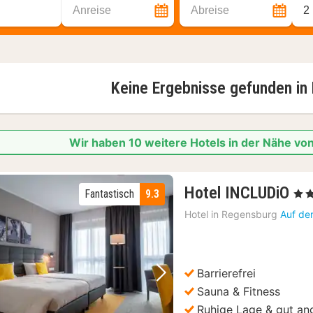
Anreise
Abreise
2
Keine Ergebnisse gefunden in
Wir haben 10 weitere Hotels in der Nähe vo
2
Hotel INCLUDiO
Fantastisch
9.3
, 4 S
Nä
Hotel in
Regensburg
Auf de
ab
85
€
Barrierefrei
Vorheriges Bild
Nächstes Bild
Sauna & Fitness
Ruhige Lage & gut a