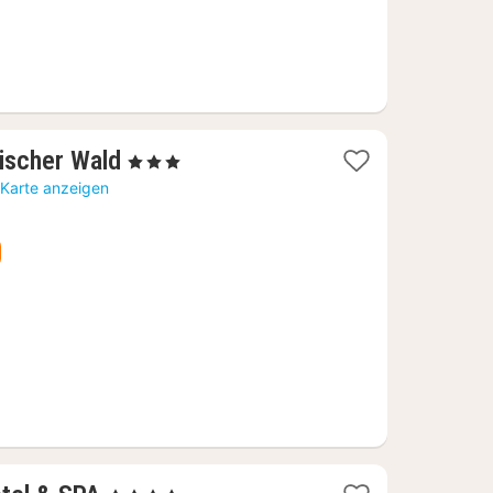
1
rischer Wald
, 3 Sterne
Nacht
 Karte anzeigen
ab
124
€