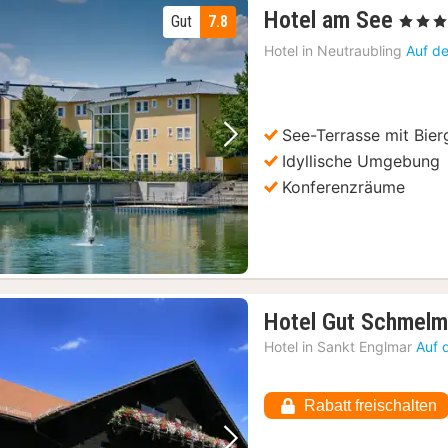
1
Hotel am See
Gut
7.8
, 4 Stern
Nach
Hotel in
Neutraubling
Auf de
ab
129,
€
See-Terrasse mit Bier
Vorheriges Bild
Nächstes Bild
Idyllische Umgebung
Konferenzräume
Hotel Gut Schmelm
Hotel in
Sankt Englmar
Auf 
Rabatt freischalten