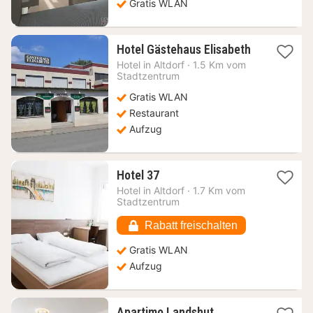
Gratis WLAN
1
Hotel Gästehaus Elisabeth
Nacht
Hotel in
Altdorf
·
1.5 Km vom
ab
Stadtzentrum
84,11
Gratis WLAN
€
Restaurant
Aufzug
1
Hotel 37
Nacht
Hotel in
Altdorf
·
1.7 Km vom
ab
Stadtzentrum
87,89
€
Rabatt freischalten
Gratis WLAN
Aufzug
1
Apartimo Landshut