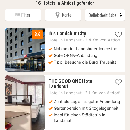
16
Hotels in Altdorf gefunden
Filter
Karte
1
Ibis Landshut City
8.6
Nacht
Hotel in
Landshut
·
2.4 Km von Altdorf
ab
62
Nah an der Landshuter Innenstadt
€
Gute ÖPNV-Anbindung
Tipp: Besuche die Burg Trausnitz
THE GOOD ONE Hotel
1
Landshut
Nacht
Hotel in
Landshut
·
2.1 Km von Altdorf
ab
70,15
Zentrale Lage mit guter Anbindung
€
Gartenbereich mit Sitzgelegenheit
Ideal für einen Städtetrip in
Landshut