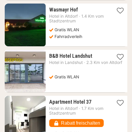
1
Wasmayr Hof
Nacht
Hotel in
Altdorf
·
1.4 Km vom
ab
Stadtzentrum
79,44
Gratis WLAN
€
Fahrradverleih
1
B&B Hotel Landshut
Nacht
Hotel in
Landshut
·
2.3 Km von Altdorf
ab
59,81
€
Gratis WLAN
1
Apartment Hotel 37
Nacht
Hotel in
Altdorf
·
1.7 Km vom
ab
Stadtzentrum
84,11
€
Rabatt freischalten