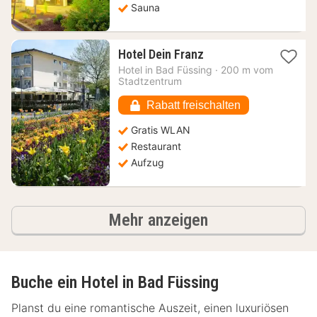
Sauna
1
Hotel Dein Franz
Nacht
Hotel in
Bad Füssing
·
200 m vom
ab
Stadtzentrum
68,07
€
Rabatt freischalten
Gratis WLAN
Restaurant
Aufzug
Hotels
Mehr anzeigen
Buche ein Hotel in Bad Füssing
Planst du eine romantische Auszeit, einen luxuriösen