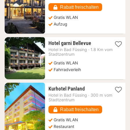
142,06
€
Rabatt freischalten
Gratis WLAN
Aufzug
1
Hotel garni Bellevue
Nacht
Hotel in
Bad Füssing
·
1.8 Km vom
ab
Stadtzentrum
115,65
Gratis WLAN
€
Fahrradverleih
1
Kurhotel Panland
Nacht
Hotel in
Bad Füssing
·
300 m vom
ab
Stadtzentrum
108,48
€
Rabatt freischalten
Gratis WLAN
Restaurant