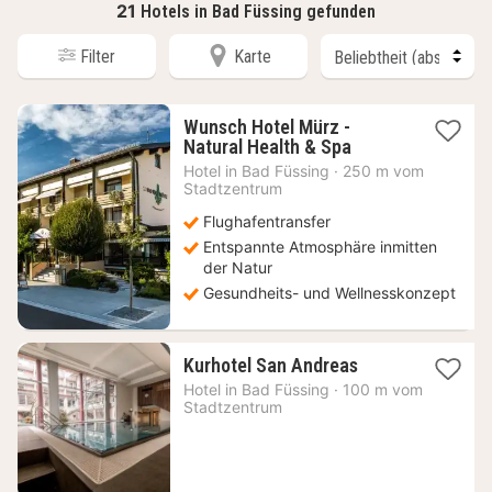
21
Hotels in Bad Füssing gefunden
Filter
Karte
Wunsch Hotel Mürz -
1
Natural Health & Spa
Nacht
Hotel in
Bad Füssing
·
250 m vom
ab
Stadtzentrum
204
Flughafentransfer
€
Entspannte Atmosphäre inmitten
der Natur
Gesundheits- und Wellnesskonzept
1
Kurhotel San Andreas
Nacht
Hotel in
Bad Füssing
·
100 m vom
ab
Stadtzentrum
164,49
€