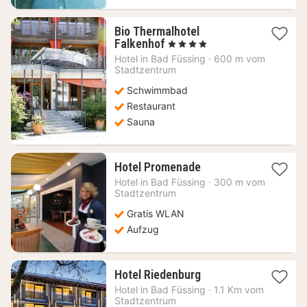
Bio Thermalhotel
1
Falkenhof
, 4 Sterne
Nacht
Hotel in
Bad Füssing
·
600 m vom
ab
Stadtzentrum
280,37
Schwimmbad
€
Restaurant
Sauna
1
Hotel Promenade
Nacht
Hotel in
Bad Füssing
·
300 m vom
ab
Stadtzentrum
150,73
Gratis WLAN
€
Aufzug
1
Hotel Riedenburg
Nacht
Hotel in
Bad Füssing
·
1.1 Km vom
ab
Stadtzentrum