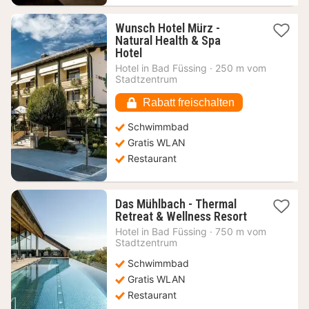
Wunsch Hotel Mürz -
Natural Health & Spa
1
Hotel
Nacht
Hotel in
Bad Füssing
·
250 m vom
ab
Stadtzentrum
110,01
€
Rabatt freischalten
Schwimmbad
Gratis WLAN
Restaurant
Das Mühlbach - Thermal
1
Retreat & Wellness Resort
Nacht
Hotel in
Bad Füssing
·
750 m vom
ab
Stadtzentrum
320,09
Schwimmbad
€
Gratis WLAN
Restaurant