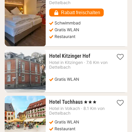
ab
Dettelbach
103,36
€
Rabatt freischalten
Schwimmbad
Gratis WLAN
Restaurant
1
Hotel Kitzinger Hof
Nacht
Hotel in
Kitzingen
·
7.6 Km von
ab
Dettelbach
112,15
€
Gratis WLAN
1
Hotel Tuchhaus
, 3 Sterne
Nacht
Hotel in
Volkach
·
8.1 Km von
ab
Dettelbach
140,69
Gratis WLAN
€
Restaurant