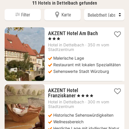
11
Hotels in Dettelbach gefunden
Filter
Karte
1
AKZENT Hotel Am Bach
Nacht
, 3 Sterne
ab
Hotel in
Dettelbach
·
350 m vom
126,50
Stadtzentrum
€
Malerische Lage
Restaurant mit lokalen Spezialitäten
Sehenswerte Stadt Würzburg
AKZENT Hotel
1
Franziskaner
, 4 Sterne
Nacht
Hotel in
Dettelbach
·
300 m vom
ab
Stadtzentrum
174,80
Historische Sehenswürdigkeiten
€
Wellnessbereich
Herrliche Lage mit idyllischer Natur