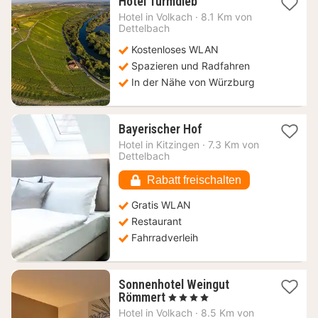
1
Hotel Turmdieb
Nacht
Hotel in
Volkach
·
8.1 Km von
ab
Dettelbach
123
Kostenloses WLAN
€
Spazieren und Radfahren
In der Nähe von Würzburg
1
Bayerischer Hof
Nacht
Hotel in
Kitzingen
·
7.3 Km von
ab
Dettelbach
85,90
€
Rabatt freischalten
Gratis WLAN
Restaurant
Fahrradverleih
Sonnenhotel Weingut
1
Römmert
, 4 Sterne
Nacht
Hotel in
Volkach
·
8.5 Km von