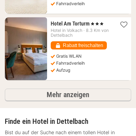
Fahrradverleih
1
Hotel Am Torturm
, 3 Sterne
Nacht
Hotel in
Volkach
·
8.3 Km von
ab
Dettelbach
113,67
€
Rabatt freischalten
Gratis WLAN
Fahrradverleih
Aufzug
Hotels
Mehr anzeigen
Finde ein Hotel in Dettelbach
Bist du auf der Suche nach einem tollen Hotel in