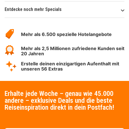
Entdecke noch mehr Specials
Über
Hotelspecials
Mehr als 6.500 spezielle Hotelangebote
Mehr als 2,5 Millionen zufriedene Kunden seit
20 Jahren
Erstelle deinen einzigartigen Aufenthalt mit
unseren 56 Extras
Erhalte jede Woche – genau wie 45.000
andere – exklusive Deals und die beste
Reiseinspiration direkt in dein Postfach!