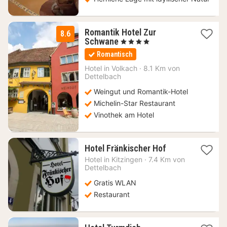
Romantik Hotel Zur
8.6
1
Schwane
, 4 Sterne
Nacht
Romantisch
ab
163,90
Hotel in
Volkach
·
8.1 Km von
Dettelbach
€
Weingut und Romantik-Hotel
Michelin-Star Restaurant
Vinothek am Hotel
1
Hotel Fränkischer Hof
Nacht
Hotel in
Kitzingen
·
7.4 Km von
ab
Dettelbach
79,02
Gratis WLAN
€
Restaurant