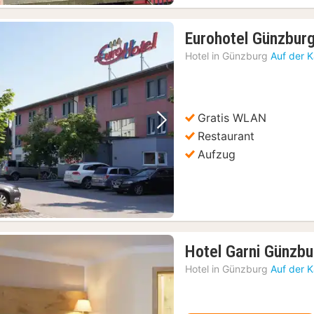
Eurohotel Günzbur
Hotel in
Günzburg
Auf der 
Gratis WLAN
Vorheriges Bild
Nächstes Bild
Restaurant
Aufzug
Hotel Garni Günzbu
Hotel in
Günzburg
Auf der 