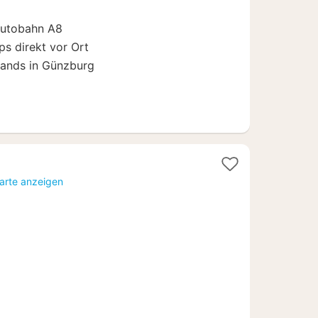
€
Autobahn A8
s direkt vor Ort
lands in Günzburg
Karte anzeigen