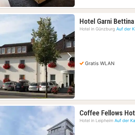
Hotel Garni Bettina
Hotel in
Günzburg
Auf der 
Vorheriges Bild
Nächstes Bild
Gratis WLAN
Coffee Fellows Hot
Hotel in
Leipheim
Auf der K