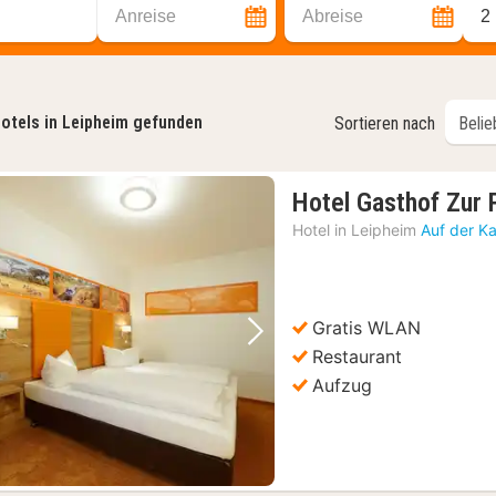
Anreise
Abreise
2
otels in Leipheim gefunden
Sortieren nach
Hotel Gasthof Zur 
Hotel in
Leipheim
Auf der K
Gratis WLAN
Vorheriges Bild
Nächstes Bild
Restaurant
Aufzug