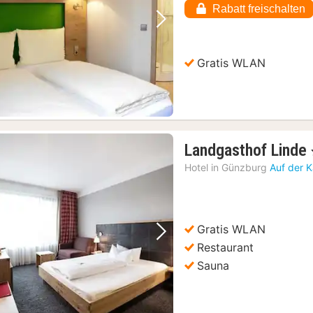
Rabatt freischalten
Vorheriges Bild
Nächstes Bild
Gratis WLAN
Landgasthof Linde
Hotel in
Günzburg
Auf der 
Gratis WLAN
Vorheriges Bild
Nächstes Bild
Restaurant
Sauna