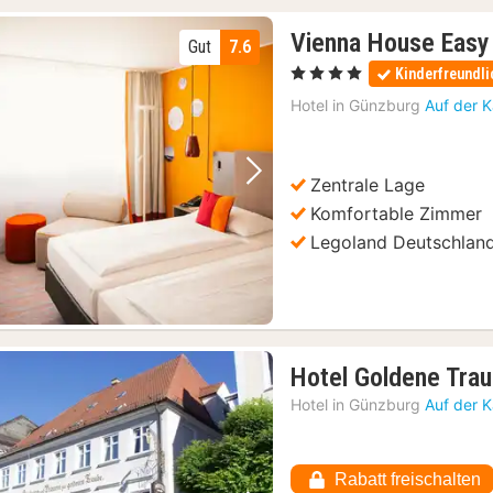
Vienna House Eas
Gut
7.6
, 4 Sterne
Kinderfreundli
Hotel in
Günzburg
Auf der 
Zentrale Lage
Vorheriges Bild
Nächstes Bild
Komfortable Zimmer
Legoland Deutschlan
Hotel Goldene Tra
Hotel in
Günzburg
Auf der 
skarte
(7)
Rabatt freischalten