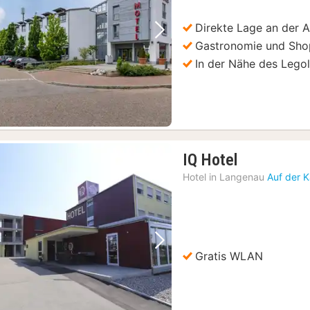
Direkte Lage an der 
Vorheriges Bild
Nächstes Bild
Gastronomie und Shop
In der Nähe des Lego
1
IQ Hotel
Nacht
Hotel in
Langenau
Auf der 
ab
98,13
€
Vorheriges Bild
Nächstes Bild
Gratis WLAN