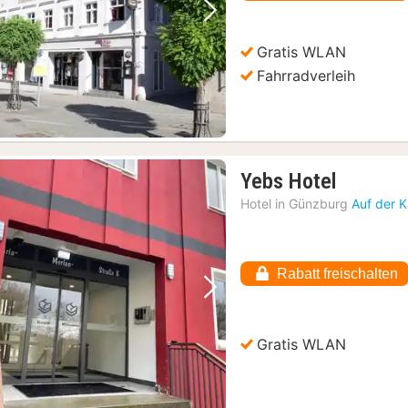
Vorheriges Bild
Nächstes Bild
Gratis WLAN
Fahrradverleih
1
Yebs Hotel
Nacht
Hotel in
Günzburg
Auf der 
ab
74,02
€
Rabatt freischalten
Vorheriges Bild
Nächstes Bild
Gratis WLAN