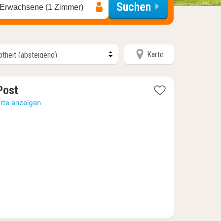
Suchen
 Erwachsene (1 Zimmer)
Karte
1
Post
Nacht
arte anzeigen
ab
116,82
€