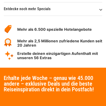
Entdecke noch mehr Specials
Über
Hotelspecials
Mehr als 6.500 spezielle Hotelangebote
Mehr als 2,5 Millionen zufriedene Kunden seit
20 Jahren
Erstelle deinen einzigartigen Aufenthalt mit
unseren 56 Extras
Erhalte jede Woche – genau wie 45.000
andere – exklusive Deals und die beste
Reiseinspiration direkt in dein Postfach!