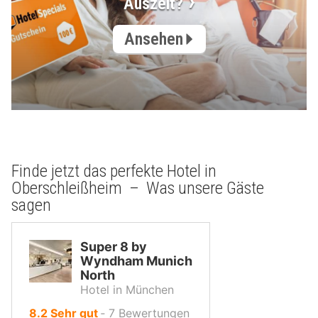
Auszeit?
Ansehen
Finde jetzt das perfekte Hotel in
Oberschleißheim – Was unsere Gäste
sagen
Super 8 by
Wyndham Munich
North
Hotel in München
von
8.2
Sehr gut
‐
7
Bewertungen