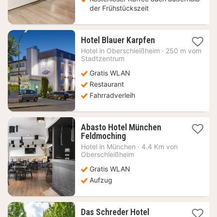
der Frühstückszeit
1
Hotel Blauer Karpfen
Nacht
Hotel in
Oberschleißheim
·
250 m vom
ab
Stadtzentrum
90,27
Gratis WLAN
€
Restaurant
Fahrradverleih
Abasto Hotel München
1
Feldmoching
Nacht
Hotel in
München
·
4.4 Km von
ab
Oberschleißheim
65,42
Gratis WLAN
€
Aufzug
1
Das Schreder Hotel