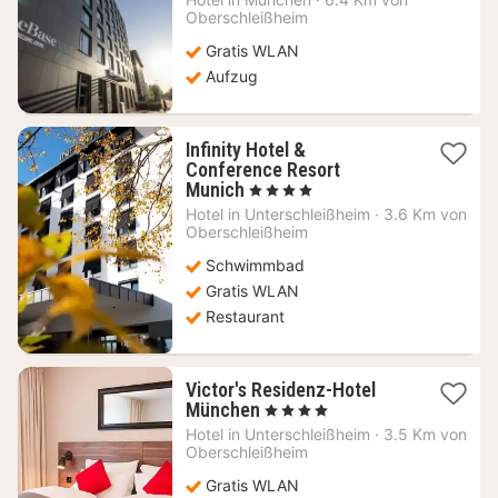
ab
Oberschleißheim
61,83
Gratis WLAN
€
Aufzug
Infinity Hotel &
Conference Resort
1
Munich
, 4 Sterne
Nacht
Hotel in
Unterschleißheim
·
3.6 Km von
ab
Oberschleißheim
112,79
Schwimmbad
€
Gratis WLAN
Restaurant
Victor's Residenz-Hotel
1
München
, 4 Sterne
Nacht
Hotel in
Unterschleißheim
·
3.5 Km von
ab
Oberschleißheim
64,94
Gratis WLAN
€