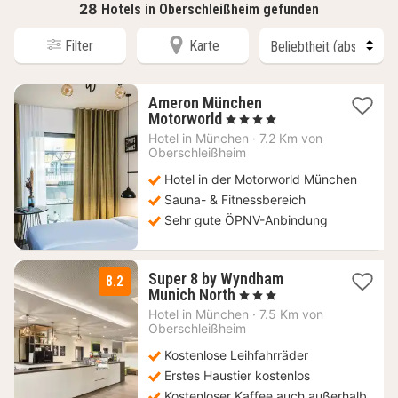
28
Hotels in Oberschleißheim gefunden
Filter
Karte
Ameron München
1
Motorworld
, 4 Sterne
Nacht
Hotel in
München
·
7.2 Km von
ab
Oberschleißheim
149
Hotel in der Motorworld München
€
Sauna- & Fitnessbereich
Sehr gute ÖPNV-Anbindung
Super 8 by Wyndham
8.2
1
Munich North
, 3 Sterne
Nacht
Hotel in
München
·
7.5 Km von
ab
Oberschleißheim
55,20
Kostenlose Leihfahrräder
€
Erstes Haustier kostenlos
Kostenloser Kaffee auch außerhalb