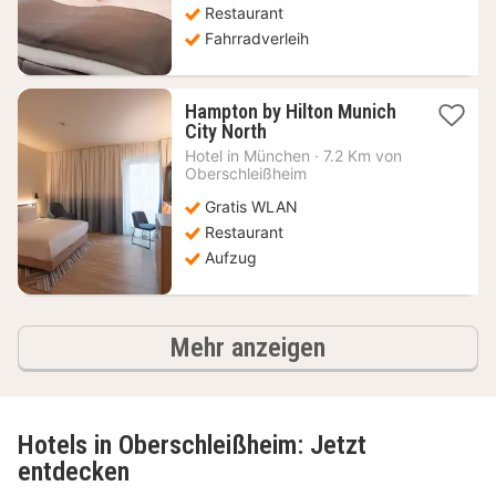
Restaurant
Fahrradverleih
Hampton by Hilton Munich
1
City North
Nacht
Hotel in
München
·
7.2 Km von
ab
Oberschleißheim
64,34
Gratis WLAN
€
Restaurant
Aufzug
Hotels
Mehr anzeigen
Hotels in Oberschleißheim: Jetzt
entdecken