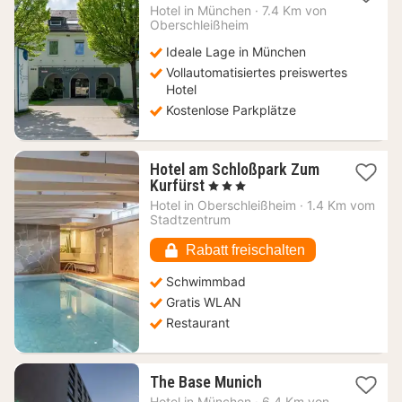
Nacht
Hotel in
München
·
7.4 Km von
ab
Oberschleißheim
70
Ideale Lage in München
€
Vollautomatisiertes preiswertes
Hotel
Kostenlose Parkplätze
Hotel am Schloßpark Zum
1
Kurfürst
, 3 Sterne
Nacht
Hotel in
Oberschleißheim
·
1.4 Km vom
ab
Stadtzentrum
129,92
€
Rabatt freischalten
Schwimmbad
Gratis WLAN
Restaurant
1
The Base Munich
Nacht
Hotel in
München
·
6.4 Km von