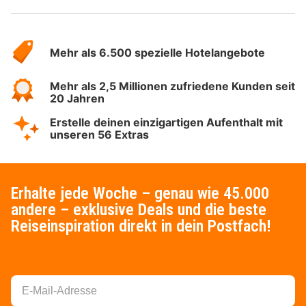
Über
Hotelspecials
Mehr als 6.500 spezielle Hotelangebote
Mehr als 2,5 Millionen zufriedene Kunden seit
20 Jahren
Erstelle deinen einzigartigen Aufenthalt mit
unseren 56 Extras
Erhalte jede Woche – genau wie 45.000
andere – exklusive Deals und die beste
Reiseinspiration direkt in dein Postfach!