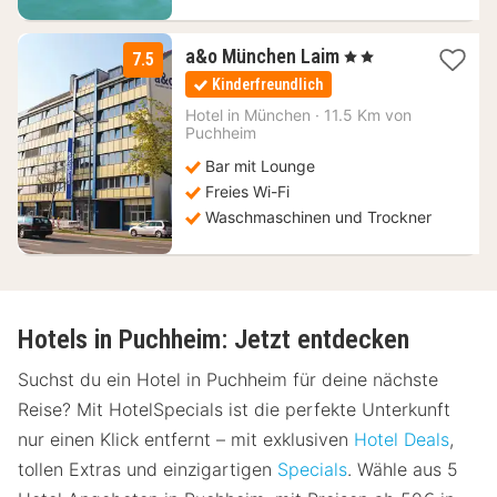
2
a&o München Laim
, 2 Sterne
7.5
Nächte
Kinderfreundlich
ab
74,54
Hotel in
München
·
11.5 Km von
Puchheim
€
Bar mit Lounge
Freies Wi-Fi
Waschmaschinen und Trockner
Hotels in Puchheim: Jetzt entdecken
Suchst du ein Hotel in Puchheim für deine nächste
Reise? Mit HotelSpecials ist die perfekte Unterkunft
nur einen Klick entfernt – mit exklusiven
Hotel Deals
,
tollen Extras und einzigartigen
Specials
. Wähle aus 5