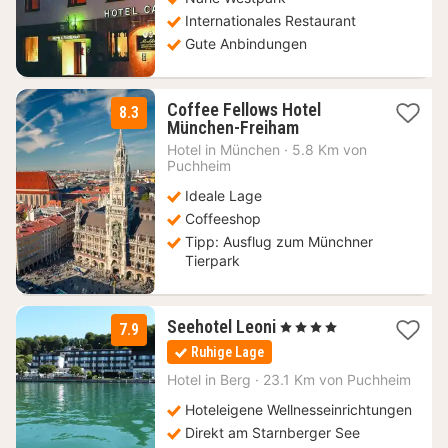
€
Internationales Restaurant
Gute Anbindungen
Coffee Fellows Hotel
8.3
2
München-Freiham
Nächte
Hotel in
München
·
5.8 Km von
ab
Puchheim
69
Ideale Lage
€
Coffeeshop
Tipp: Ausflug zum Münchner
Tierpark
2
Seehotel Leoni
, 4 Sterne
7.9
Nächte
Ruhige Lage
ab
155,50
Hotel in
Berg
·
23.1 Km von Puchheim
€
Hoteleigene Wellnesseinrichtungen
Direkt am Starnberger See