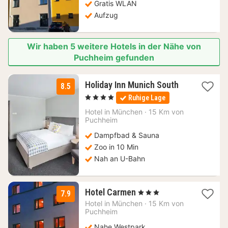
Gratis WLAN
€
Aufzug
Wir haben 5 weitere Hotels in der Nähe von
Puchheim gefunden
1
Holiday Inn Munich South
8.5
Nacht
, 4 Sterne
Ruhige Lage
ab
79
Hotel in
München
·
15 Km von
Puchheim
€
Dampfbad & Sauna
Zoo in 10 Min
Nah an U-Bahn
3
Hotel Carmen
, 3 Sterne
7.9
Nächte
Hotel in
München
·
15 Km von
ab
Puchheim
80
Nahe Westpark