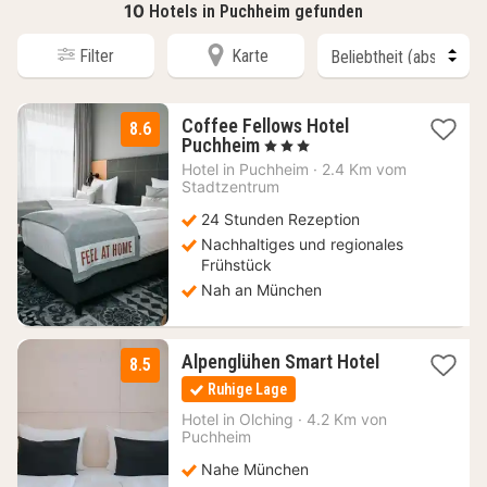
10
Hotels in Puchheim gefunden
Filter
Karte
Coffee Fellows Hotel
8.6
2
Puchheim
, 3 Sterne
Nächte
Hotel in
Puchheim
·
2.4 Km vom
ab
Stadtzentrum
69
24 Stunden Rezeption
€
Nachhaltiges und regionales
Frühstück
Nah an München
2
Alpenglühen Smart Hotel
8.5
Nächte
Ruhige Lage
ab
64
Hotel in
Olching
·
4.2 Km von
Puchheim
€
Nahe München