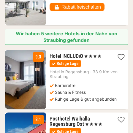
140,56
€
Rabatt freischalten
Wir haben 5 weitere Hotels in der Nähe von
Straubing gefunden
2
Hotel INCLUDiO
, 4 Sterne
9.3
Nächte
Ruhige Lage
ab
85
Hotel in
Regensburg
·
33.9 Km von
Straubing
€
Barrierefrei
Sauna & Fitness
Ruhige Lage & gut angebunden
Posthotel Walhalla
8.1
1
Regensburg Ost
, 4 Sterne
Nacht
Ruhige Lage