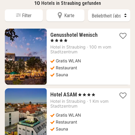
10
Hotels in Straubing gefunden
Filter
Karte
1
Genusshotel Wenisch
Nacht
, 4 Sterne
ab
Hotel in
Straubing
·
100 m vom
130,37
Stadtzentrum
€
Gratis WLAN
Restaurant
Sauna
1
Hotel ASAM
, 4 Sterne
Nacht
Hotel in
Straubing
·
1 Km vom
ab
Stadtzentrum
114,48
Gratis WLAN
€
Restaurant
Sauna