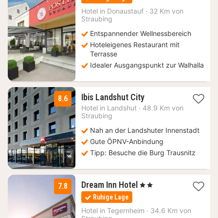
ab
69
Hotel in
Donaustauf
·
32 Km von
Straubing
€
Entspannender Wellnessbereich
Hoteleigenes Restaurant mit
Terrasse
Idealer Ausgangspunkt zur Walhalla
1
Ibis Landshut City
8.6
Nacht
Hotel in
Landshut
·
48.9 Km von
ab
Straubing
62
Nah an der Landshuter Innenstadt
€
Gute ÖPNV-Anbindung
Tipp: Besuche die Burg Trausnitz
1
Dream Inn Hotel
, 2 Sterne
7.8
Nacht
Ruhige Lage
ab
61
Hotel in
Tegernheim
·
34.6 Km von