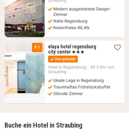
Straubing
€
Modern ausgestattete Design-
Zimmer
Nahe Regensburg
Kostenfreies WLAN
elaya hotel regensburg
9.1
1
city center
, 3 Sterne
Nacht
Designhotel
ab
75
Hotel in
Regensburg
·
38.3 Km von
Straubing
€
Ideale Lage in Regensburg
Traumhaftes Frühstücksbuffet
Stilvolle Zimmer
Buche ein Hotel in Straubing