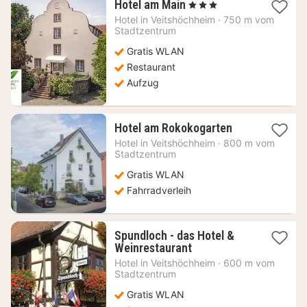
1
Hotel am Main
, 3 Sterne
Nacht
Hotel in
Veitshöchheim
·
750 m vom
ab
Stadtzentrum
87,85
Gratis WLAN
€
Restaurant
Aufzug
1
Hotel am Rokokogarten
Nacht
Hotel in
Veitshöchheim
·
800 m vom
ab
Stadtzentrum
101,41
Gratis WLAN
€
Fahrradverleih
Spundloch - das Hotel &
1
Weinrestaurant
Nacht
Hotel in
Veitshöchheim
·
600 m vom
ab
Stadtzentrum
134,58
Gratis WLAN
€