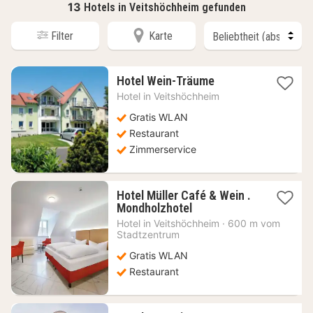
13
Hotels in Veitshöchheim gefunden
Filter
Karte
1
Hotel Wein-Träume
Nacht
Hotel in
Veitshöchheim
ab
99,42
Gratis WLAN
€
Restaurant
Zimmerservice
Hotel Müller Café & Wein .
1
Mondholzhotel
Nacht
Hotel in
Veitshöchheim
·
600 m vom
ab
Stadtzentrum
96,33
Gratis WLAN
€
Restaurant