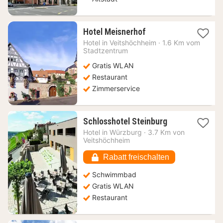
1
Hotel Meisnerhof
Nacht
Hotel in
Veitshöchheim
·
1.6 Km vom
ab
Stadtzentrum
106,54
Gratis WLAN
€
Restaurant
Zimmerservice
1
Schlosshotel Steinburg
Nacht
Hotel in
Würzburg
·
3.7 Km von
ab
Veitshöchheim
176,53
€
Rabatt freischalten
Schwimmbad
Gratis WLAN
Restaurant