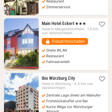
Restaurant
Zimmerservice
1
Main Hotel Eckert
, 3 Sterne
Nacht
Hotel in
Margetshöchheim
·
1.9 Km
ab
von Veitshöchheim
99,25
€
Rabatt freischalten
Gratis WLAN
Restaurant
Fahrradverleih
1
Ibis Würzburg City
Nacht
Hotel in
Würzburg
·
4.3 Km von
ab
Veitshöchheim
89
Zentrale Lage direkt am Mainufer
€
Frühstücksbuffet und Bar
Kurze Wege zur Würzburger
Altstadt