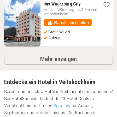
1
ibis Wuerzburg City
Nacht
Hotel in
Würzburg
·
4.3 Km von
ab
Veitshöchheim
56,36
€
Rabatt freischalten
Gratis WLAN
Aufzug
Hotels
Mehr anzeigen
Entdecke ein Hotel in Veitshöchheim
Bereit, das perfekte Hotel in Veitshöchheim zu buchen?
Bei HotelSpecials findest du 13 Hotel Deals in
Veitshöchheim mit tollen
Specials
für August,
September und darüber hinaus. Die Buchung ist