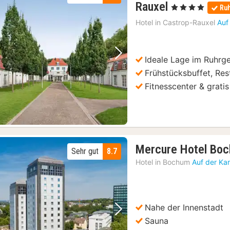
2
Rauxel
, 4 Sterne
Ru
Nächte
Hotel in
Castrop-Rauxel
Auf
ab
64
€
Ideale Lage im Ruhrg
Vorheriges Bild
Nächstes Bild
Frühstücksbuffet, Res
Fitnesscenter & gratis
Mercure Hotel Boc
Sehr gut
8.7
Hotel in
Bochum
Auf der Ka
Nahe der Innenstadt
Vorheriges Bild
Nächstes Bild
Sauna