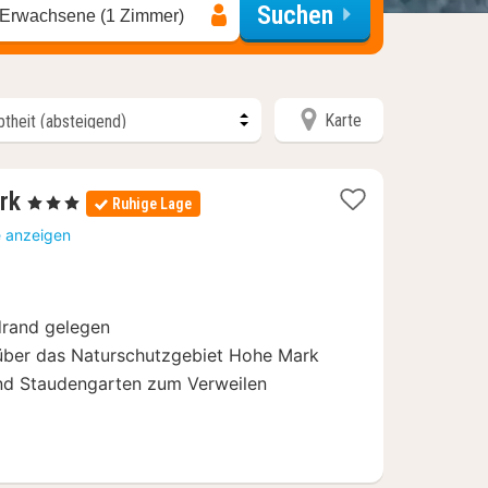
Suchen
 Erwachsene (1 Zimmer)
Karte
1
rk
, 3 Sterne
Ruhige Lage
Nacht
e anzeigen
ab
150
€
rand gelegen
über das Naturschutzgebiet Hohe Mark
nd Staudengarten zum Verweilen