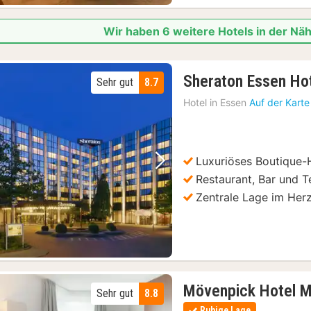
Wir haben 6 weitere Hotels in der Nä
Sheraton Essen Ho
Sehr gut
8.7
Hotel in
Essen
Auf der Kart
Luxuriöses Boutique-
Vorheriges Bild
Nächstes Bild
Restaurant, Bar und T
Zentrale Lage im Her
Mövenpick Hotel M
Sehr gut
8.8
Ruhige Lage