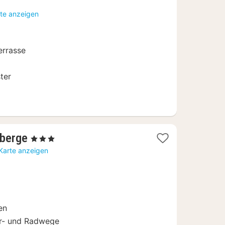
ab
rte anzeigen
146,30
€
errasse
ter
2
nberge
, 3 Sterne
Nächte
 Karte anzeigen
ab
49,50
€
en
r- und Radwege