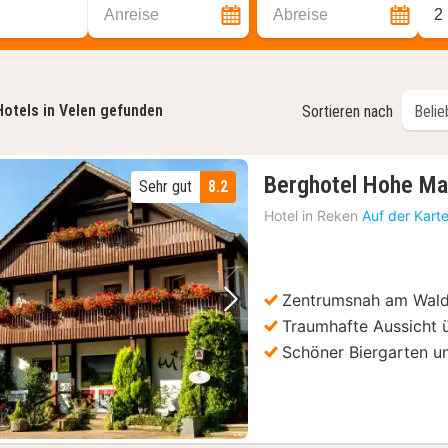
Anreise
Abreise
2
Hotels in Velen gefunden
Sortieren nach
Berghotel Hohe Ma
Sehr gut
8.2
Hotel in
Reken
Auf der Kart
Zentrumsnah am Wald
Vorheriges Bild
Nächstes Bild
Traumhafte Aussicht 
Schöner Biergarten u