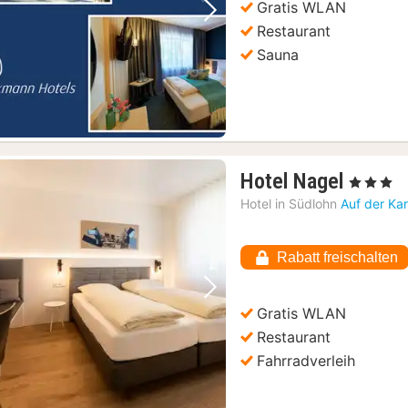
Gratis WLAN
Vorheriges Bild
Nächstes Bild
Restaurant
Sauna
1
Hotel Nagel
, 3 Sterne
Nacht
Hotel in
Südlohn
Auf der Ka
ab
68,57
Rabatt freischalten
€
Vorheriges Bild
Nächstes Bild
Gratis WLAN
Restaurant
Fahrradverleih