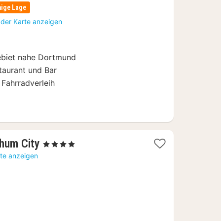
hige Lage
 der Karte anzeigen
ebiet nahe Dortmund
taurant und Bar
 Fahrradverleih
1
hum City
, 4 Sterne
Nacht
rte anzeigen
ab
89
€