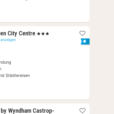
3
sen City Centre
, 3 Sterne
Nächte
e anzeigen
ab
52,15
€
indung
n
und Städtereisen
 by Wyndham Castrop-