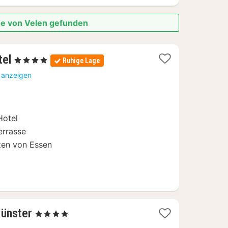
he von Velen gefunden
3
tel
, 4 Sterne
Ruhige Lage
Nächte
e anzeigen
ab
83,30
€
Hotel
errasse
zen von Essen
2
ünster
, 4 Sterne
Nächte