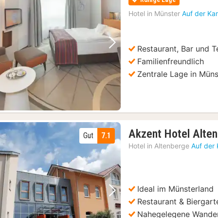
Hotel in
Münster
Auf der Ka
Restaurant, Bar und T
Vorheriges Bild
Nächstes Bild
Familienfreundlich
Zentrale Lage in Müns
Akzent Hotel Alte
Gut
7.1
Hotel in
Altenberge
Auf der
Ideal im Münsterland
Vorheriges Bild
Nächstes Bild
Restaurant & Biergart
Nahegelegene Wande