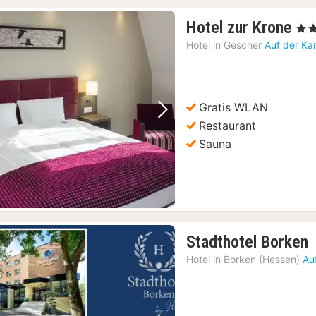
1
Hotel zur Krone
, 3 S
Na
Hotel in
Gescher
Auf der Ka
ab
92
€
Gratis WLAN
Vorheriges Bild
Nächstes Bild
Restaurant
Sauna
Stadthotel Borken
N
Hotel in
Borken (Hessen)
Au
a
1