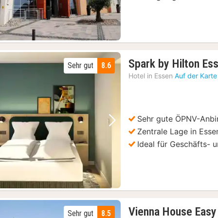
Spark by Hilton Es
Sehr gut
8.6
Hotel in
Essen
Auf der Kart
Sehr gute ÖPNV-Anb
Vorheriges Bild
Nächstes Bild
Zentrale Lage in Esse
Ideal für Geschäfts- 
Vienna House Easy
Sehr gut
8.5