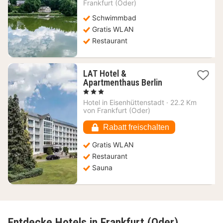
ab
Frankfurt (Oder)
124,10
Schwimmbad
€
Gratis WLAN
Restaurant
LAT Hotel &
1
Apartmenthaus Berlin
Nacht
, 3 Sterne
ab
Hotel in
Eisenhüttenstadt
·
22.2 Km
63,08
von Frankfurt (Oder)
€
Rabatt freischalten
Gratis WLAN
Restaurant
Sauna
Entdecke Hotels in Frankfurt (Oder)