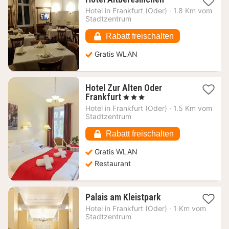
Nacht
Hotel in
Frankfurt (Oder)
·
1.8 Km vom
ab
Stadtzentrum
56,07
€
Rabatt freischalten
Gratis WLAN
Hotel Zur Alten Oder
1
Frankfurt
, 3 Sterne
Nacht
Hotel in
Frankfurt (Oder)
·
1.5 Km vom
ab
Stadtzentrum
91,59
€
Rabatt freischalten
Gratis WLAN
Restaurant
1
Palais am Kleistpark
Nacht
Hotel in
Frankfurt (Oder)
·
1 Km vom
ab
Stadtzentrum
66,63