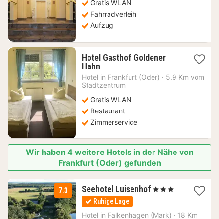
Gratis WLAN
€
Fahrradverleih
Aufzug
Hotel Gasthof Goldener
1
Hahn
Nacht
Hotel in
Frankfurt (Oder)
·
5.9 Km vom
ab
Stadtzentrum
68,22
Gratis WLAN
€
Restaurant
Zimmerservice
Wir haben 4 weitere Hotels in der Nähe von
Frankfurt (Oder) gefunden
1
Seehotel Luisenhof
, 3 Sterne
7.3
Nacht
Ruhige Lage
ab
130
Hotel in
Falkenhagen (Mark)
·
18 Km