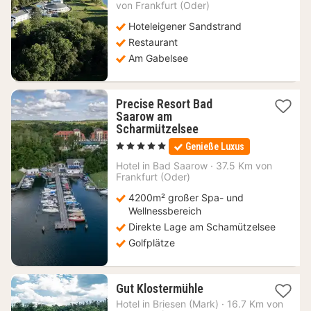
von Frankfurt (Oder)
€
Hoteleigener Sandstrand
Restaurant
Am Gabelsee
Precise Resort Bad
Saarow am
2
Scharmützelsee
Nächte
, 5 Sterne
Genieße Luxus
ab
152,15
Hotel in
Bad Saarow
·
37.5 Km von
Frankfurt (Oder)
€
4200m² großer Spa- und
Wellnessbereich
Direkte Lage am Schamützelsee
Golfplätze
1
Gut Klostermühle
Nacht
Hotel in
Briesen (Mark)
·
16.7 Km von