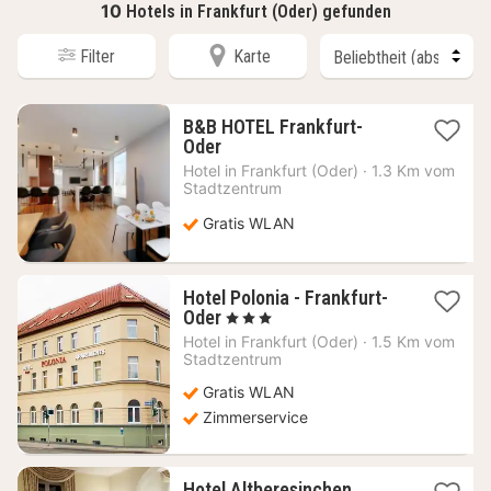
10
Hotels in Frankfurt (Oder) gefunden
Filter
Karte
B&B HOTEL Frankfurt-
1
Oder
Nacht
Hotel in
Frankfurt (Oder)
·
1.3 Km vom
ab
Stadtzentrum
57,20
€
Gratis WLAN
Hotel Polonia - Frankfurt-
1
Oder
, 3 Sterne
Nacht
Hotel in
Frankfurt (Oder)
·
1.5 Km vom
ab
Stadtzentrum
62,15
Gratis WLAN
€
Zimmerservice
1
Hotel Altberesinchen