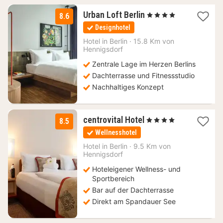
1
Urban Loft Berlin
, 4 Sterne
8.6
Nacht
Designhotel
ab
63
Hotel in
Berlin
·
15.8 Km von
Hennigsdorf
€
Zentrale Lage im Herzen Berlins
Dachterrasse und Fitnessstudio
Nachhaltiges Konzept
1
centrovital Hotel
, 4 Sterne
8.5
Nacht
Wellnesshotel
ab
160,18
Hotel in
Berlin
·
9.5 Km von
Hennigsdorf
€
Hoteleigener Wellness- und
Sportbereich
Bar auf der Dachterrasse
Direkt am Spandauer See