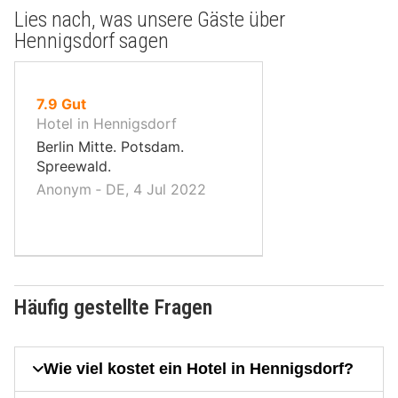
Lies nach, was unsere Gäste über
Hennigsdorf sagen
von
7.9
Gut
10,
Hotel in Hennigsdorf
Berlin Mitte. Potsdam.
Spreewald.
Anonym ‐ DE, 4 Jul 2022
Häufig gestellte Fragen
Wie viel kostet ein Hotel in Hennigsdorf?