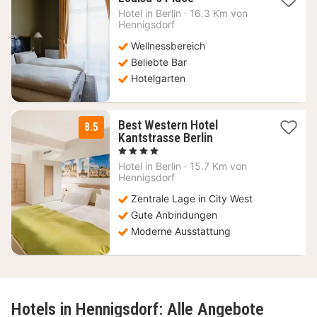
Nacht
Hotel in
Berlin
·
16.3 Km von
ab
Hennigsdorf
327,88
Wellnessbereich
€
Beliebte Bar
Hotelgarten
Best Western Hotel
8.5
1
Kantstrasse Berlin
Nacht
, 4 Sterne
ab
Hotel in
Berlin
·
15.7 Km von
102
Hennigsdorf
€
Zentrale Lage in City West
Gute Anbindungen
Moderne Ausstattung
Hotels in Hennigsdorf: Alle Angebote