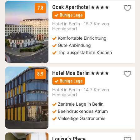
1
Ocak Aparthotel
, 4 Sterne
7.8
Nacht
Ruhige Lage
ab
80
Hotel in
Berlin
·
15.7 Km von
Hennigsdorf
€
Komfortable Einrichtung
Gute Anbindung
Top ausgestattete Küchen
2
Hotel Moa Berlin
, 4 Sterne
8.9
Nächte
Ruhige Lage
ab
99,01
Hotel in
Berlin
·
14.7 Km von
Hennigsdorf
€
Zentrale Lage in Berlin
Beeindruckendes Atrium
Vielseitige Gastronomie
1
Louisa´s Place