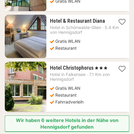
Gratis WLAN
1
Hotel & Restaurant Diana
Nacht
Hotel in
Schönwalde-Glien
·
5.4 Km
ab
von Hennigsdorf
127,31
Gratis WLAN
€
Restaurant
1
Hotel Christophorus
, 3 Sterne
Nacht
Hotel in
Falkensee
·
7.1 Km von
ab
Hennigsdorf
123,45
Gratis WLAN
€
Restaurant
Fahrradverleih
Wir haben 6 weitere Hotels in der Nähe von
Hennigsdorf gefunden