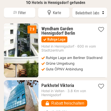
10
Hotels in Hennigsdorf gefunden
Filter
Karte
Wyndham Garden
7.9
1
Hennigsdorf Berlin
Nacht
Ruhige Lage
ab
71,20
Hotel in
Hennigsdorf
·
600 m vom
Stadtzentrum
€
Ruhige Lage am Berliner Stadtrand
Grüne Umgebung
Gute ÖPNV Anbindung
1
Parkhotel Viktoria
Nacht
Hotel in
Velten
·
3.8 Km von
ab
Hennigsdorf
63,55
€
Rabatt freischalten