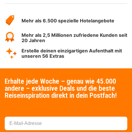
Über
Hotelspecials
Mehr als 6.500 spezielle Hotelangebote
Mehr als 2,5 Millionen zufriedene Kunden seit
20 Jahren
Erstelle deinen einzigartigen Aufenthalt mit
unseren 56 Extras
Erhalte jede Woche – genau wie 45.000
andere – exklusive Deals und die beste
Reiseinspiration direkt in dein Postfach!