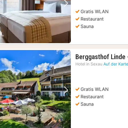
Vorheriges Bild
Nächstes Bild
Gratis WLAN
Restaurant
Sauna
Berggasthof Linde
Hotel in
Sexau
Auf der Kart
Gratis WLAN
Vorheriges Bild
Nächstes Bild
Restaurant
Sauna