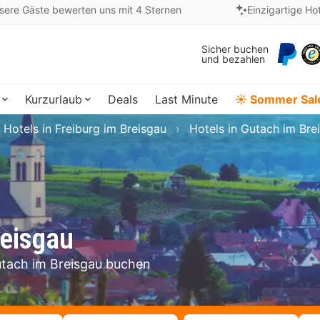
sere Gäste bewerten uns mit 4 Sternen
Einzigartige Ho
Sicher buchen
und bezahlen
Kurzurlaub
Deals
Last Minute
☀️ Sommer Sal
Hotels in Freiburg im Breisgau
Hotels in Gutach im Bre
reisgau
Gutach im Breisgau buchen