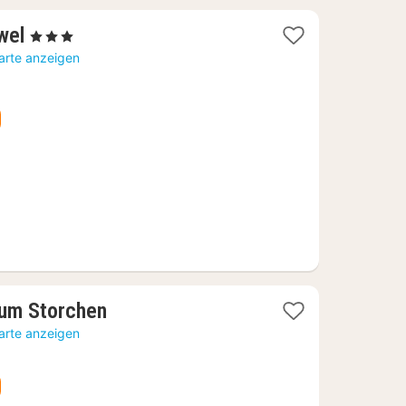
1
wel
, 3 Sterne
Nacht
arte anzeigen
ab
86,46
€
1
Zum Storchen
Nacht
arte anzeigen
ab
77,78
€