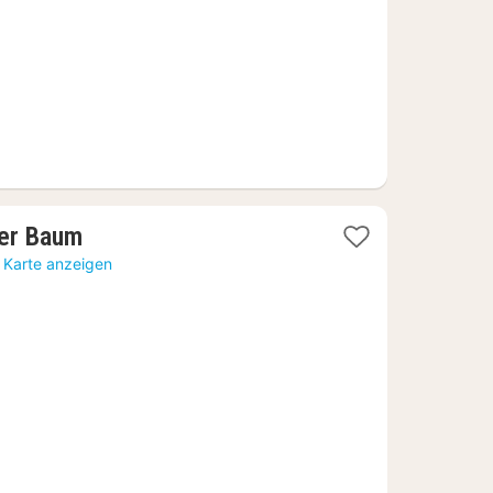
€
1
er Baum
Nacht
 Karte anzeigen
ab
117,25
€