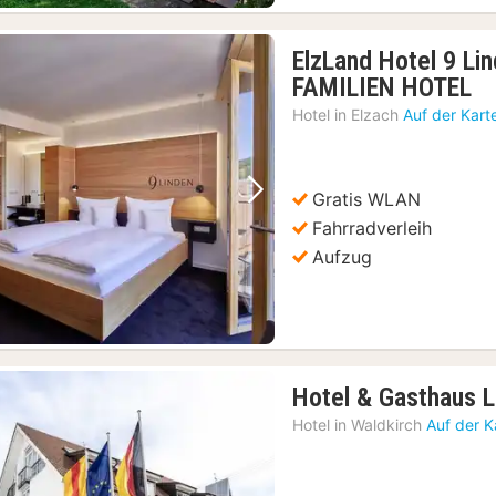
ElzLand Hotel 9 L
1
FAMILIEN HOTEL
N
Hotel in
Elzach
Auf der Kart
a
10
€
Gratis WLAN
Vorheriges Bild
Nächstes Bild
Fahrradverleih
Aufzug
Hotel & Gasthaus 
Hotel in
Waldkirch
Auf der K