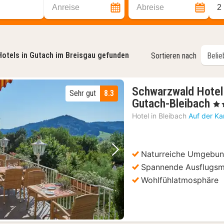
Anreise
Abreise
2
Hotels in Gutach im Breisgau gefunden
Sortieren nach
Schwarzwald Hotel 
Sehr gut
8.3
1
Gutach-Bleibach
, 4 
N
Hotel in
Bleibach
Auf der Ka
a
12
€
Naturreiche Umgebu
Vorheriges Bild
Nächstes Bild
Spannende Ausflugsm
Wohlfühlatmosphäre