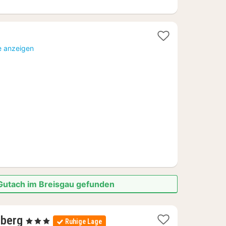
e anzeigen
 Gutach im Breisgau gefunden
3
nberg
, 3 Sterne
Ruhige Lage