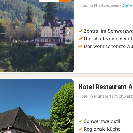
Hotel in
Niederwasser
Auf d
Zentral im Schwarzwa
Vorheriges Bild
Nächstes Bild
Umrahmt von einem Pa
Der wohl schönste Au
Hotel Restaurant A
Hotel in
Münstertal/Schwar
Schwarzwaldstil
Vorheriges Bild
Nächstes Bild
Regionale küche