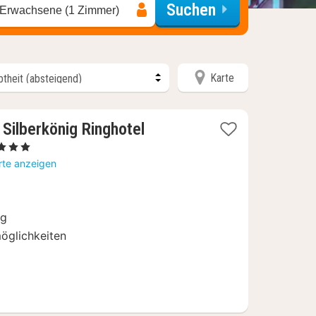
Suchen
 Erwachsene (1 Zimmer)
Karte
Silberkönig Ringhotel
Sterne
acht
rte anzeigen
b
9,92
ng
öglichkeiten