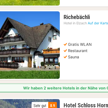
1
Richebächli
Nacht
Hotel in
Elzach
Auf der Kart
ab
102,62
€
Gratis WLAN
Vorheriges Bild
Nächstes Bild
Restaurant
Sauna
Wir haben 2 weitere Hotels in der Nähe von
Hotel Schloss Hor
Sehr gut
8.9