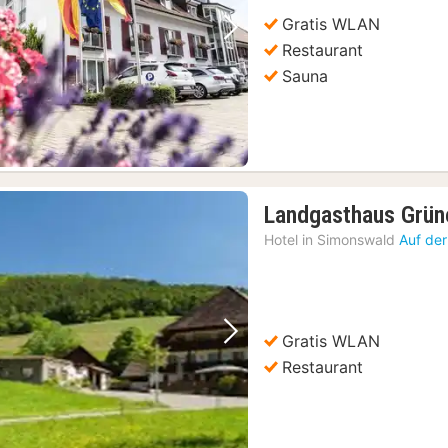
Gratis WLAN
Vorheriges Bild
Nächstes Bild
Restaurant
Sauna
Landgasthaus Grün
Hotel in
Simonswald
Auf der
Gratis WLAN
Vorheriges Bild
Nächstes Bild
Restaurant