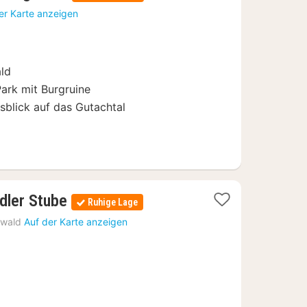
Nächte
er Karte anzeigen
ab
87,33
€
ld
rk mit Burgruine
sblick auf das Gutachtal
1
dler Stube
Ruhige Lage
Nacht
zwald
Auf der Karte anzeigen
ab
142,50
€