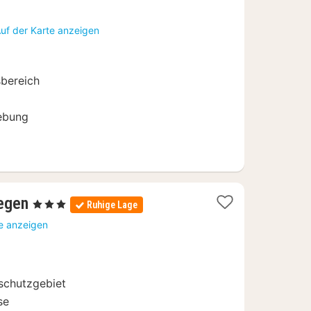
Nächte
ab
uf der Karte anzeigen
134
€
sbereich
ebung
1
iegen
, 3 Sterne
Ruhige Lage
Nacht
te anzeigen
ab
84,11
€
schutzgebiet
se