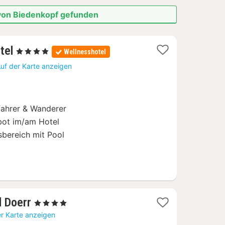
 von Biedenkopf gefunden
2
tel
, 4 Sterne
Wellnesshotel
Nächte
uf der Karte anzeigen
ab
99,50
€
fahrer & Wanderer
ebot im/am Hotel
bereich mit Pool
1
l Doerr
, 4 Sterne
Nacht
er Karte anzeigen