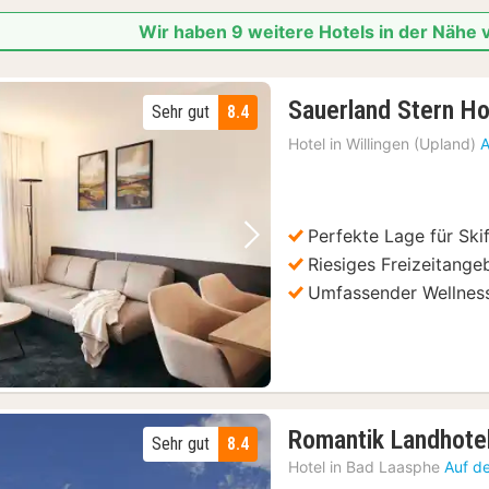
Wir haben 9 weitere Hotels in der Nähe
Sauerland Stern Ho
Sehr gut
8.4
Hotel in
Willingen (Upland)
A
Perfekte Lage für Ski
Vorheriges Bild
Nächstes Bild
Riesiges Freizeitang
Umfassender Wellness
Romantik Landhote
Sehr gut
8.4
Hotel in
Bad Laasphe
Auf d