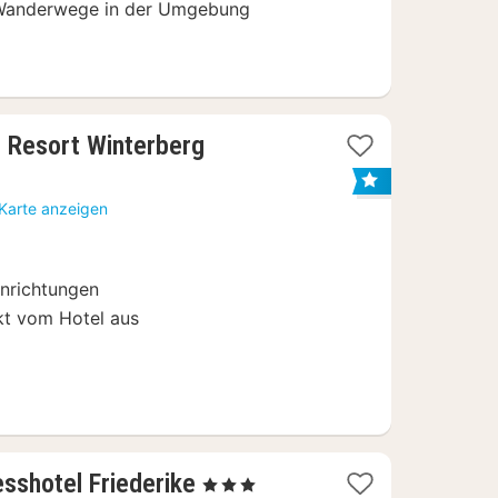
 Wanderwege in der Umgebung
1
- Resort Winterberg
Nacht
ab
 Karte anzeigen
72
€
inrichtungen
kt vom Hotel aus
2
esshotel Friederike
, 3 Sterne