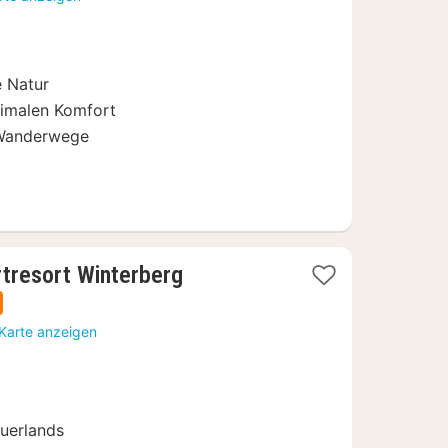
e Natur
ximalen Komfort
 Wanderwege
1
rtresort Winterberg
Nacht
ab
 Karte anzeigen
99
€
uerlands