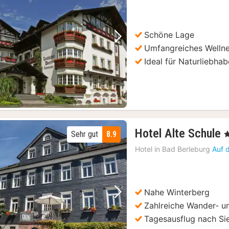
Schöne Lage
Vorheriges Bild
Nächstes Bild
Umfangreiches Welln
Ideal für Naturliebhab
Hotel Alte Schule
Sehr gut
8.9
, 
Hotel in
Bad Berleburg
Auf 
Nahe Winterberg
Vorheriges Bild
Nächstes Bild
Zahlreiche Wander- 
Tagesausflug nach Si