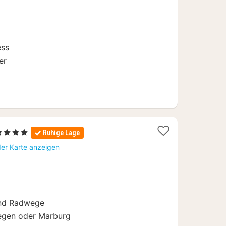
ab
143,19
€
ess
er
2
4 Sterne
Ruhige Lage
Nächte
der Karte anzeigen
ab
69
€
und Radwege
egen oder Marburg