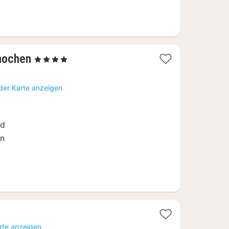
1
nochen
, 4 Sterne
Nacht
ab
der Karte anzeigen
147,50
€
nd
en
rte anzeigen