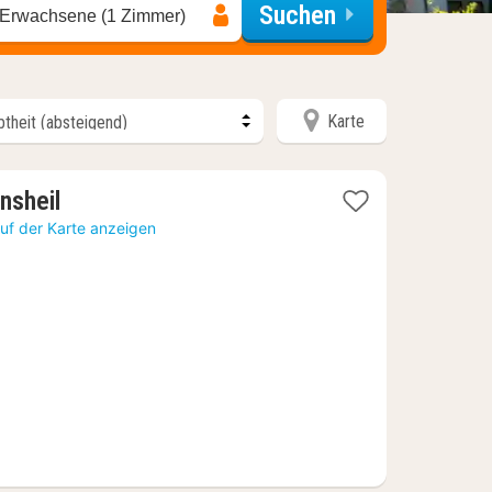
Suchen
 Erwachsene (1 Zimmer)
Karte
1
nsheil
Nacht
uf der Karte anzeigen
ab
96,73
€