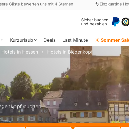
sere Gäste bewerten uns mit 4 Sternen
Einzigartige Ho
Sicher buchen
und bezahlen
Kurzurlaub
Deals
Last Minute
☀️ Sommer Sal
Hotels in Hessen
Hotels in Biedenkopf
Biedenkopf buchen