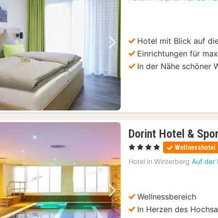
ab
114
€
Hotel mit Blick auf di
Vorheriges Bild
Nächstes Bild
Einrichtungen für ma
In der Nähe schöner
Dorint Hotel & Spo
, 4 Sterne
Wellnesshotel
Hotel in
Winterberg
Auf der
Wellnessbereich
Vorheriges Bild
Nächstes Bild
In Herzen des Hochsa