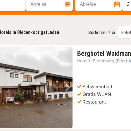
Anreise
Abreise
2
Hotels in Biedenkopf gefunden
Sortieren nach
Berghotel Waidman
Hotel in
Battenberg (Eder)
A
Schwimmbad
Vorheriges Bild
Nächstes Bild
Gratis WLAN
Restaurant