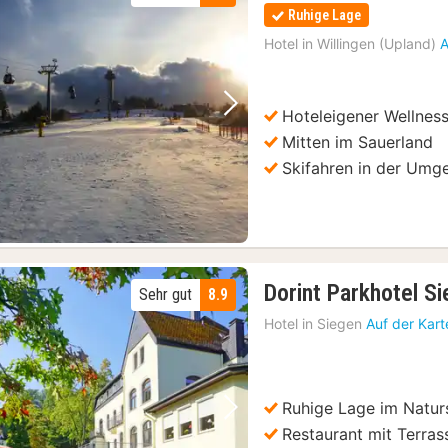
Ruhige Lage
Hotel in
Willingen (Upland)
A
Hoteleigener Wellnes
Vorheriges Bild
Nächstes Bild
Mitten im Sauerland
Skifahren in der Umg
Dorint Parkhotel S
Sehr gut
8.9
Hotel in
Siegen
Auf der Kar
Ruhige Lage im Natur
Vorheriges Bild
Nächstes Bild
Restaurant mit Terras