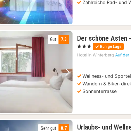
Zahlreiche Rad- und
Der schöne Asten 
Gut
7.3
, 3 Sterne
Ruhige Lage
Hotel in
Winterberg
Auf der
Wellness- und Sporte
Vorheriges Bild
Nächstes Bild
Wandern & Biken dire
Sonnenterrasse
Urlaubs- und Welln
Sehr gut
8.7