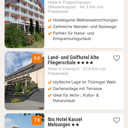
108,90
Hotel in
Poppenhausen
(Wasserkuppe)
€
·
44.3 Km von
Friedewald
Hoteleigene Wellnesseinrichtungen
Zahlreiche Wander- und Radwege
Perfekt für Natur- und
Entspannunsgurlaub
Land- und Golfhotel Alte
9.0
1
Fliegerschule
, 4 Sterne
Nacht
Hotel in
Eisenach
·
37.9 Km von
ab
Friedewald
74
Idyllische Lage im Thüringer Wald
€
Gartenanlage mit Terrasse
Ideal für Aktiv-, Kultur- &
Natururlaub
Ibis Hotel Kassel
7.8
1
Melsungen
, 2 Sterne