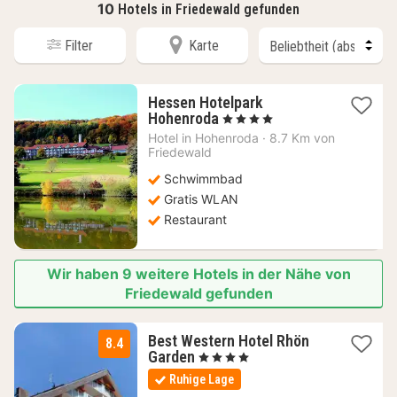
10
Hotels in Friedewald gefunden
Filter
Karte
Hessen Hotelpark
1
Hohenroda
, 4 Sterne
Nacht
Hotel in
Hohenroda
·
8.7 Km von
ab
Friedewald
135,62
Schwimmbad
€
Gratis WLAN
Restaurant
Wir haben 9 weitere Hotels in der Nähe von
Friedewald gefunden
Best Western Hotel Rhön
8.4
1
Garden
, 4 Sterne
Nacht
Ruhige Lage
ab