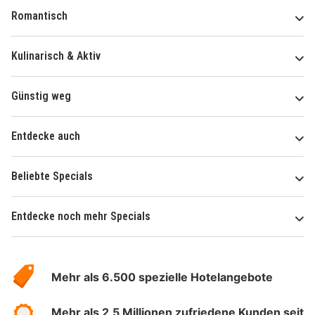
Romantisch
Kulinarisch & Aktiv
Günstig weg
Entdecke auch
Beliebte Specials
Entdecke noch mehr Specials
Über
Hotelspecials
Mehr als 6.500 spezielle Hotelangebote
Mehr als 2,5 Millionen zufriedene Kunden seit