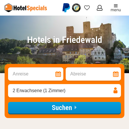
menu
Meine
Favoriten
Hotels in Friedewald
Anreise
Abreise
2 Erwachsene (1 Zimmer)
Suchen