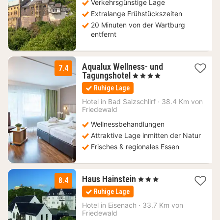
Verkehrsgünstige Lage
€
Extralange Frühstückszeiten
20 Minuten von der Wartburg
entfernt
Aqualux Wellness- und
7.4
1
Tagungshotel
, 4 Sterne
Nacht
Ruhige Lage
ab
135,20
Hotel in
Bad Salzschlirf
·
38.4 Km von
Friedewald
€
Wellnessbehandlungen
Attraktive Lage inmitten der Natur
Frisches & regionales Essen
2
Haus Hainstein
, 3 Sterne
8.4
Nächte
Ruhige Lage
ab
64
Hotel in
Eisenach
·
33.7 Km von
Friedewald
€