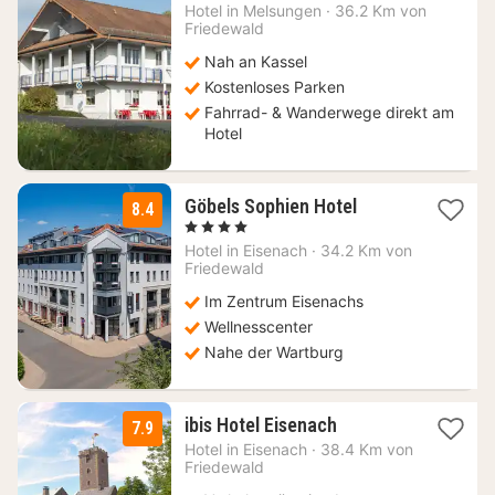
Nacht
Hotel in
Melsungen
·
36.2 Km von
ab
Friedewald
75
Nah an Kassel
€
Kostenloses Parken
Fahrrad- & Wanderwege direkt am
Hotel
1
Göbels Sophien Hotel
8.4
Nacht
, 4 Sterne
ab
Hotel in
Eisenach
·
34.2 Km von
129
Friedewald
€
Im Zentrum Eisenachs
Wellnesscenter
Nahe der Wartburg
1
ibis Hotel Eisenach
7.9
Nacht
Hotel in
Eisenach
·
38.4 Km von
ab
Friedewald
69