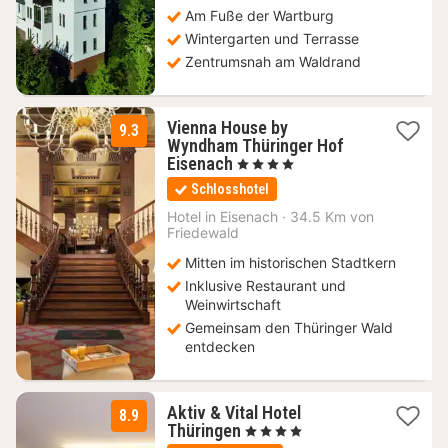
Am Fuße der Wartburg
Wintergarten und Terrasse
Zentrumsnah am Waldrand
Vienna House by
9.3
Wyndham Thüringer Hof
1
Eisenach
, 4 Sterne
Nacht
Schlosshotel
ab
90,48
Hotel in
Eisenach
·
34.5 Km von
Friedewald
€
Mitten im historischen Stadtkern
Inklusive Restaurant und
Weinwirtschaft
Gemeinsam den Thüringer Wald
entdecken
Aktiv & Vital Hotel
8.9
2
Thüringen
, 4 Sterne
Nächte