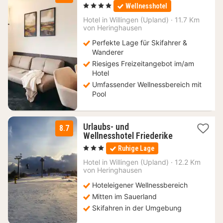
Nächte
, 4 Sterne
Wellnesshotel
ab
99,50
Hotel in
Willingen (Upland)
·
11.7 Km
von Heringhausen
€
Perfekte Lage für Skifahrer &
Wanderer
Riesiges Freizeitangebot im/am
Hotel
Umfassender Wellnessbereich mit
Pool
Urlaubs- und
8.7
2
Wellnesshotel Friederike
Nächte
, 3 Sterne
Ruhige Lage
ab
134
Hotel in
Willingen (Upland)
·
12.2 Km
von Heringhausen
€
Hoteleigener Wellnessbereich
Mitten im Sauerland
Skifahren in der Umgebung