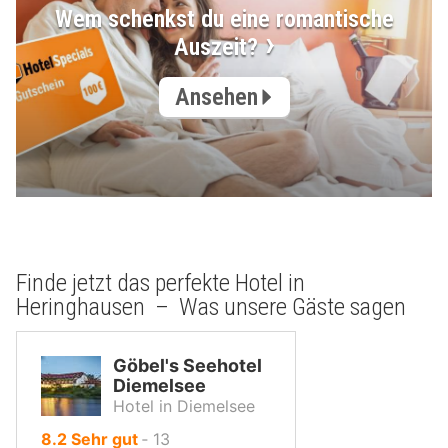
Wem schenkst du eine romantische
Auszeit?
Ansehen
Finde jetzt das perfekte Hotel in
Heringhausen – Was unsere Gäste sagen
Göbel's Seehotel
Diemelsee
Hotel in Diemelsee
von
8.2
Sehr gut
‐
13