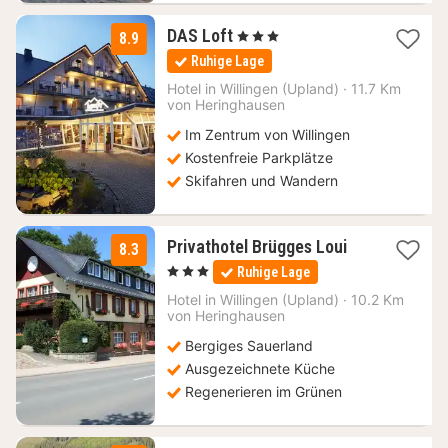
3
DAS Loft
, 3 Sterne
8.9
Nächte
Ruhige Lage
ab
97,33
Hotel in
Willingen (Upland)
·
11.7 Km
von Heringhausen
€
Im Zentrum von Willingen
Kostenfreie Parkplätze
Skifahren und Wandern
3
Privathotel Brügges Loui
8.3
Nächte
, 3 Sterne
Ruhige Lage
ab
88,67
Hotel in
Willingen (Upland)
·
10.2 Km
von Heringhausen
€
Bergiges Sauerland
Ausgezeichnete Küche
Regenerieren im Grünen