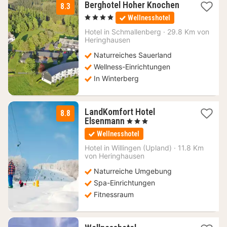
1
Berghotel Hoher Knochen
8.3
Nacht
, 4 Sterne
Wellnesshotel
ab
147,50
Hotel in
Schmallenberg
·
29.8 Km von
Heringhausen
€
Naturreiches Sauerland
Wellness-Einrichtungen
In Winterberg
LandKomfort Hotel
8.8
1
Elsenmann
, 3 Sterne
Nacht
Wellnesshotel
ab
158
Hotel in
Willingen (Upland)
·
11.8 Km
von Heringhausen
€
Naturreiche Umgebung
Spa-Einrichtungen
Fitnessraum