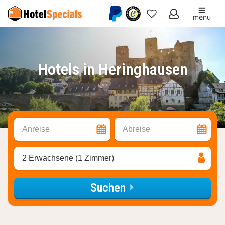
menu
Meine
Favoriten
Hotels in Heringhausen
Anreise
Abreise
2 Erwachsene (1 Zimmer)
Suchen