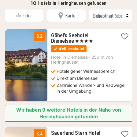
10
Hotels in Heringhausen gefunden
Filter
Karte
Göbel's Seehotel
8.2
1
Diemelsee
, 4 Sterne
Nacht
Wellnesshotel
ab
162
Hotel in
Diemelsee
·
250 m von
Heringhausen
€
Hoteleigener Wellnessbereich
Direkt am Diemelsee
Zahlreiche Wander- und Radwege
in der Umgebung
Wir haben 9 weitere Hotels in der Nähe von
Heringhausen gefunden
2
Sauerland Stern Hotel
8.4