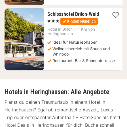
1
Schlosshotel Brilon-Wald
Nacht
, 3 Sterne
Kinderfreundlich
ab
91
Hotel in
Brilon
·
11 Km von
Heringhausen
€
Ideal für Naturliebhaber
Wellnessbereich mit Sauna und
Whirlpool
Restaurant, Bar & Sonnenterrasse
Hotels in Heringhausen: Alle Angebote
Planst du deinen Traumurlaub in einem Hotel in
Heringhausen? Egal ob romantische Auszeit, Luxus-
Trip oder entspannter Aufenthalt – HotelSpecials hat 1
Hotel Deals in Heringhausen für dich. Buche schnell