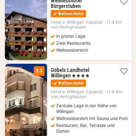
Wellnesshotel
2
Bürgerstuben
Nächte
Wellnesshotel
ab
175
Hotel in
Willingen (Upland)
·
11.4 Km
von Heringhausen
€
In grüner Lage
Zwei Restaurants
Wellnessbereich
Göbels Landhotel
8.3
1
Willingen
, 4 Sterne
Nacht
Wellnesshotel
ab
175
Hotel in
Willingen (Upland)
·
11.6 Km
von Heringhausen
€
Zentrale Lage in der Nähe von
Willingen
Wellnessbereich mit Sauna und Pool
Restaurant, Bar, Terrasse und
Garten