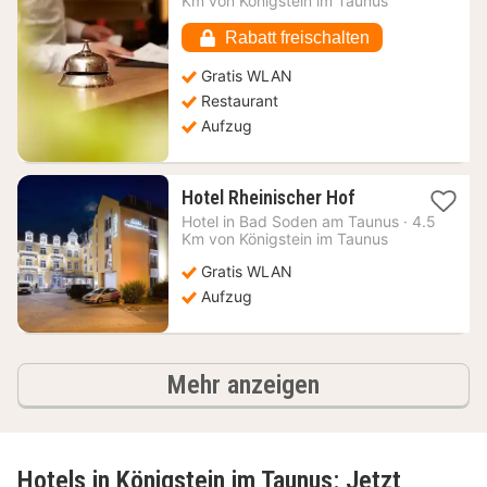
Km von Königstein im Taunus
155,51
€
Rabatt freischalten
Gratis WLAN
Restaurant
Aufzug
1
Hotel Rheinischer Hof
Nacht
Hotel in
Bad Soden am Taunus
·
4.5
ab
Km von Königstein im Taunus
67,29
Gratis WLAN
€
Aufzug
Hotels
Mehr anzeigen
Hotels in Königstein im Taunus: Jetzt