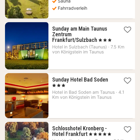
Sauna
Fahrradverleih
Sunday am Main Taunus
Zentrum
1
Frankfurt/Sulzbach
, 3 Sterne
Nacht
Hotel in
Sulzbach (Taunus)
·
7.5 Km
ab
von Königstein im Taunus
76,33
€
1
Sunday Hotel Bad Soden
Nacht
, 3 Sterne
ab
Hotel in
Bad Soden am Taunus
·
4.1
84,20
Km von Königstein im Taunus
€
Schlosshotel Kronberg -
1
Hotel Frankfurt
, 5 Sterne
Nacht