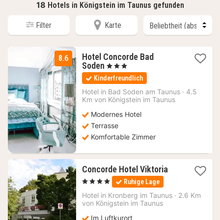
18
Hotels in Königstein im Taunus gefunden
Filter
Karte
Hotel Concorde Bad
8.6
1
Soden
, 3 Sterne
Nacht
Kinderfreundlich
ab
102,47
Hotel in
Bad Soden am Taunus
·
4.5
Km von Königstein im Taunus
€
Modernes Hotel
Terrasse
Komfortable Zimmer
1
Concorde Hotel Viktoria
Nacht
, 4 Sterne
Ruhige Lage
ab
135
Hotel in
Kronberg im Taunus
·
2.6 Km
von Königstein im Taunus
€
Im Luftkurort