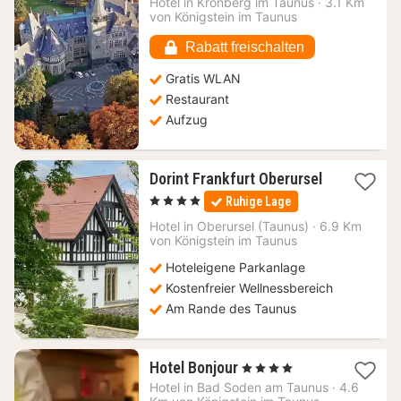
Hotel in
Kronberg im Taunus
·
3.1 Km
ab
von Königstein im Taunus
226,91
€
Rabatt freischalten
Gratis WLAN
Restaurant
Aufzug
Dorint Frankfurt Oberursel
1
, 4 Sterne
Ruhige Lage
Nacht
ab
Hotel in
Oberursel (Taunus)
·
6.9 Km
111,60
von Königstein im Taunus
€
Hoteleigene Parkanlage
Kostenfreier Wellnessbereich
Am Rande des Taunus
1
Hotel Bonjour
, 4 Sterne
Nacht
Hotel in
Bad Soden am Taunus
·
4.6
ab