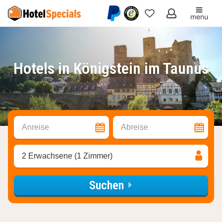
menu
Meine
Favoriten
Hotels in Königstein im Taunus
Anreise
Abreise
2 Erwachsene (1 Zimmer)
Suchen