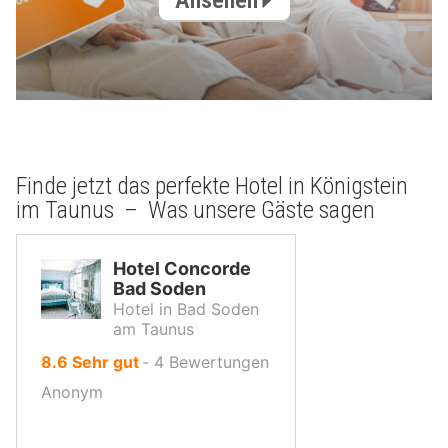
Finde jetzt das perfekte Hotel in Königstein
im Taunus – Was unsere Gäste sagen
Hotel Concorde
Bad Soden
Hotel in Bad Soden
am Taunus
von
8.6
Sehr gut
‐
4
Bewertungen
10,
Anonym