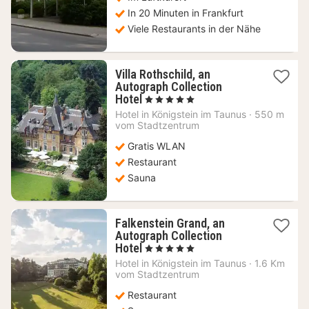
In 20 Minuten in Frankfurt
Viele Restaurants in der Nähe
Villa Rothschild, an
Autograph Collection
1
Hotel
, 5 Sterne
Nacht
Hotel in
Königstein im Taunus
·
550 m
ab
vom Stadtzentrum
197,80
Gratis WLAN
€
Restaurant
Sauna
Falkenstein Grand, an
Autograph Collection
1
Hotel
, 5 Sterne
Nacht
Hotel in
Königstein im Taunus
·
1.6 Km
ab
vom Stadtzentrum
165,10
Restaurant
€