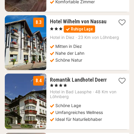
Komfortable Zimmer
1
Hotel Wilhelm von Nassau
8.3
Nacht
, 3 Sterne
Ruhige Lage
ab
125
Hotel in
Diez
·
23 Km von Löhnberg
€
Mitten in Diez
Nahe der Lahn
Schöne Natur
Romantik Landhotel Doerr
8.4
1
, 4 Sterne
Nacht
Hotel in
Bad Laasphe
·
48 Km von
ab
Löhnberg
143,19
Schöne Lage
€
Umfangreiches Wellness
Ideal für Naturliebhaber