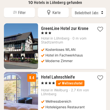
10
Hotels in Löhnberg gefunden
Filter
Karte
GreenLine Hotel zur Krone
1
, 3 Sterne
Nacht
Hotel in
Löhnberg
·
0 m vom
ab
Stadtzentrum
144
Kostenloses WLAN
€
Hotel im Fachwerkhaus
Moderne Zimmer
1
Hotel Lahnschleife
8.4
Nacht
, 4 Sterne
Wellnesshotel
ab
119,50
Hotel in
Weilburg
·
2.7 Km von
Löhnberg
€
Wellnessbereich
Hoteleigenes Restaurant