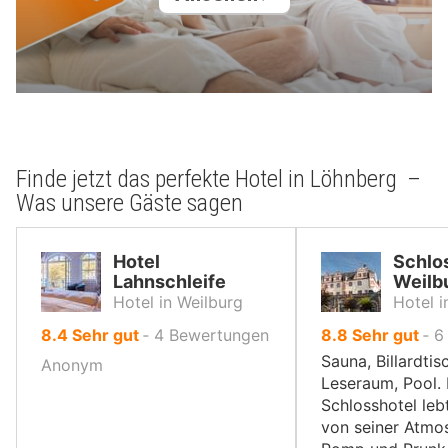
Finde jetzt das perfekte Hotel in Löhnberg –
Was unsere Gäste sagen
Hotel
Schlo
Lahnschleife
Weilb
Hotel in Weilburg
Hotel i
von
von
8.4
Sehr gut
‐
4
Bewertungen
8.8
Sehr gut
‐
6
10,
10,
Sauna, Billardtis
Anonym
Leseraum, Pool.
Schlosshotel lebt
von seiner Atmo