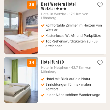
Best Western Hotel
8.5
1
Wetzlar
, 3 Sterne
Nacht
Hotel in
Wetzlar
·
17.2 Km von
ab
Löhnberg
86,20
Komfortable Zimmer im Herzen von
€
Wetzlar
Kostenloses WLAN und Parkplätze
Top-Sehenswürdigkeiten zu Fuß
erreichbar
1
Hotel fünf10
8.9
Nacht
Hotel in
Netphen
·
42.7 Km von
ab
Löhnberg
114
Hotel mit Blick auf die Natur
€
Einrichtungen für maximalen
Komfort
In der Nähe schöner Wanderwege