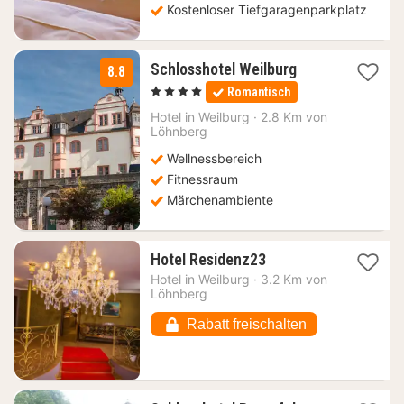
Kostenloser Tiefgaragenparkplatz
1
Schlosshotel Weilburg
8.8
Nacht
, 4 Sterne
Romantisch
ab
125
Hotel in
Weilburg
·
2.8 Km von
Löhnberg
€
Wellnessbereich
Fitnessraum
Märchenambiente
1
Hotel Residenz23
Nacht
Hotel in
Weilburg
·
3.2 Km von
ab
Löhnberg
79,06
€
Rabatt freischalten