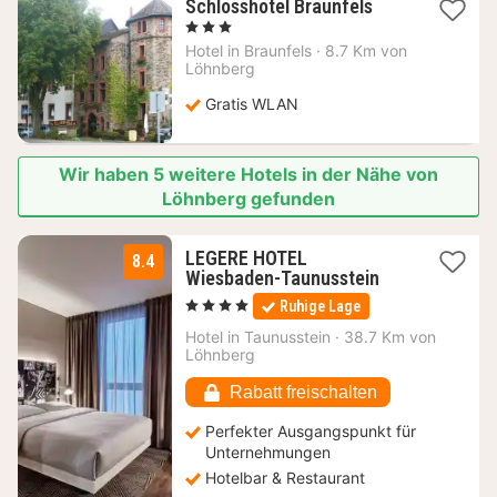
1
Schlosshotel Braunfels
Nacht
, 3 Sterne
ab
Hotel in
Braunfels
·
8.7 Km von
108,50
Löhnberg
€
Gratis WLAN
Wir haben 5 weitere Hotels in der Nähe von
Löhnberg gefunden
LEGERE HOTEL
8.4
2
Wiesbaden-Taunusstein
Nächte
, 4 Sterne
Ruhige Lage
ab
89
Hotel in
Taunusstein
·
38.7 Km von
Löhnberg
€
Rabatt freischalten
Perfekter Ausgangspunkt für
Unternehmungen
Hotelbar & Restaurant