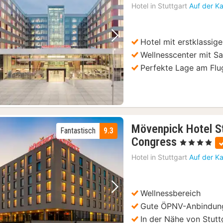
Hotel in
Stuttgart
Auf der K
Hotel mit erstklassig
Vorheriges Bild
Nächstes Bild
Wellnesscenter mit 
Perfekte Lage am Flu
Mövenpick Hotel S
Fantastisch
9.3
2
Congress
, 4 Sterne
Nächte
Hotel in
Stuttgart
Auf der K
ab
94
€
Wellnessbereich
Vorheriges Bild
Nächstes Bild
Gute ÖPNV-Anbindun
In der Nähe von Stutt