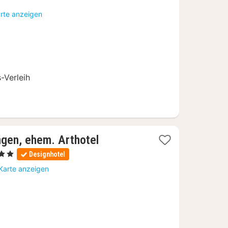
ab
arte anzeigen
112,50
€
n
-Verleih
ngen, ehem. Arthotel
Sterne
Designhotel
acht
 Karte anzeigen
b
3