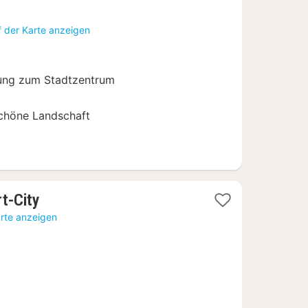
Nacht
ab
f der Karte anzeigen
100,80
€
rnung zum Stadtzentrum
schöne Landschaft
1
t-City
Nacht
arte anzeigen
ab
38,24
€