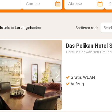
Anreise
Abreise
2
Hotels in Lorch gefunden
Sortieren nach
Das Pelikan Hotel
Hotel in
Schwäbisch Gmünd
Gratis WLAN
Vorheriges Bild
Nächstes Bild
Aufzug