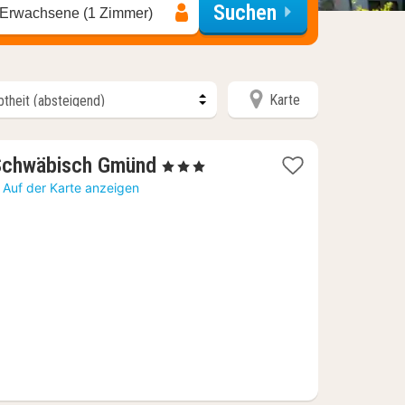
Suchen
 Erwachsene (1 Zimmer)
Karte
1
 Schwäbisch Gmünd
, 3 Sterne
Nacht
Auf der Karte anzeigen
ab
60,75
€