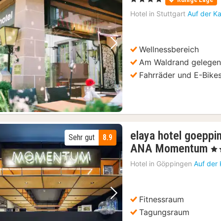
Hotel in
Stuttgart
Auf der K
Wellnessbereich
Vorheriges Bild
Nächstes Bild
Am Waldrand gelege
Fahrräder und E-Bikes
elaya hotel goeppi
Sehr gut
8.9
1
ANA Momentum
, 3 
N
Hotel in
Göppingen
Auf der
a
5
€
Fitnessraum
Vorheriges Bild
Nächstes Bild
Tagungsraum