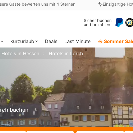
sere Gäste bewerten uns mit 4 Sternen
Einzigartige Ho
Sicher buchen
und bezahlen
Kurzurlaub
Deals
Last Minute
☀️ Sommer Sal
Hotels in Hessen
Hotels in Lorch
Lorch buchen