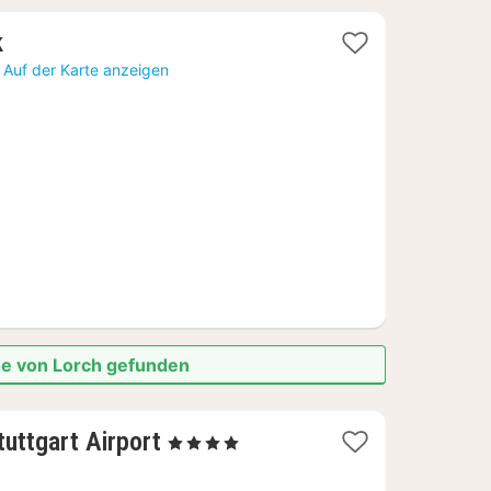
1
k
Nacht
Auf der Karte anzeigen
ab
142,06
€
he von Lorch gefunden
2
uttgart Airport
, 4 Sterne
Nächte