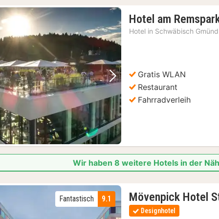
Hotel am Remspar
Hotel in
Schwäbisch Gmünd
Gratis WLAN
Vorheriges Bild
Nächstes Bild
Restaurant
Fahrradverleih
Wir haben 8 weitere Hotels in der Nä
Mövenpick Hotel St
Fantastisch
9.1
Designhotel