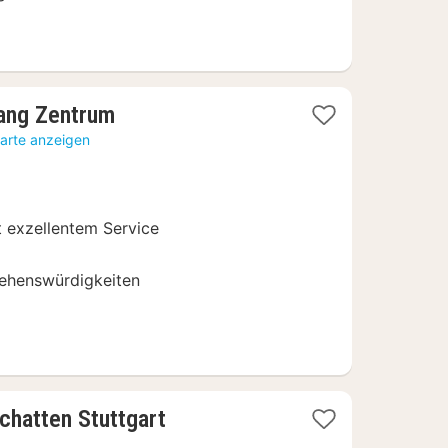
1
nang Zentrum
Nacht
Karte anzeigen
ab
79,20
€
t exzellentem Service
Sehenswürdigkeiten
1
chatten Stuttgart
Nacht