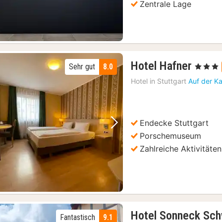
Zentrale Lage
1
Hotel Hafner
Sehr gut
8.0
, 3 Sterne
Nach
Hotel in
Stuttgart
Auf der K
ab
60
€
Endecke Stuttgart
Vorheriges Bild
Nächstes Bild
Porschemuseum
Zahlreiche Aktivitäten
Hotel Sonneck Sch
Fantastisch
9.1