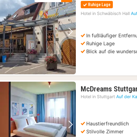
Ruhige Lage
Hotel in
Schwäbisch Hall
Au
In fußläufiger Entfe
Vorheriges Bild
Nächstes Bild
Ruhige Lage
Blick auf die wunder
McDreams Stuttgar
Hotel in
Stuttgart
Auf der K
Haustierfreundlich
Vorheriges Bild
Nächstes Bild
Stilvolle Zimmer