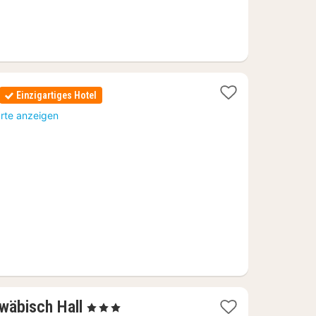
Einzigartiges Hotel
t
arte anzeigen
1
wäbisch Hall
, 3 Sterne