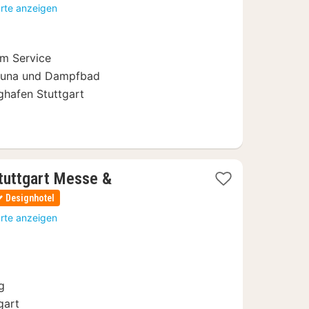
ab
arte anzeigen
94
€
em Service
Sauna und Dampfbad
ghafen Stuttgart
tuttgart Messe &
Designhotel
arte anzeigen
g
gart