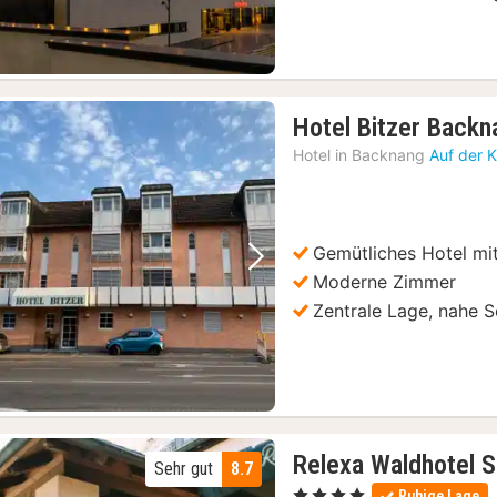
Hotel Bitzer Back
Hotel in
Backnang
Auf der 
Gemütliches Hotel mi
Vorheriges Bild
Nächstes Bild
Moderne Zimmer
Zentrale Lage, nahe 
Relexa Waldhotel S
Sehr gut
8.7
, 4 Sterne
Ruhige Lage