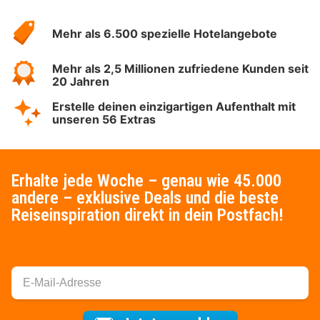
Über
Hotelspecials
Mehr als 6.500 spezielle Hotelangebote
Mehr als 2,5 Millionen zufriedene Kunden seit
20 Jahren
Erstelle deinen einzigartigen Aufenthalt mit
unseren 56 Extras
Erhalte jede Woche – genau wie 45.000
andere – exklusive Deals und die beste
Reiseinspiration direkt in dein Postfach!