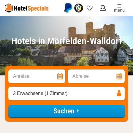
menu
Meine
Favoriten
Hotels in Mörfelden-Walldorf
Anreise
Abreise
2 Erwachsene (1 Zimmer)
Suchen