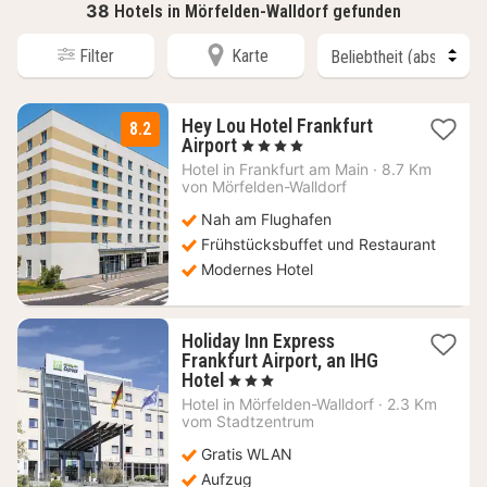
38
Hotels in Mörfelden-Walldorf gefunden
Filter
Karte
Hey Lou Hotel Frankfurt
8.2
2
Airport
, 4 Sterne
Nächte
Hotel in
Frankfurt am Main
·
8.7 Km
ab
von Mörfelden-Walldorf
64
Nah am Flughafen
€
Frühstücksbuffet und Restaurant
Modernes Hotel
Holiday Inn Express
Frankfurt Airport, an IHG
1
Hotel
, 3 Sterne
Nacht
Hotel in
Mörfelden-Walldorf
·
2.3 Km
ab
vom Stadtzentrum
62,62
Gratis WLAN
€
Aufzug