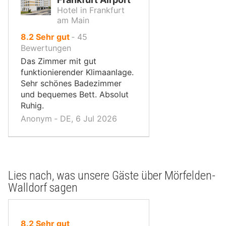
Hotel in Frankfurt
am Main
von
8.2
Sehr gut
‐
45
10,
Bewertungen
Das Zimmer mit gut
funktionierender Klimaanlage.
Sehr schönes Badezimmer
und bequemes Bett. Absolut
Ruhig.
Anonym ‐ DE, 6 Jul 2026
Lies nach, was unsere Gäste über Mörfelden-
Walldorf sagen
von
8.2
Sehr gut