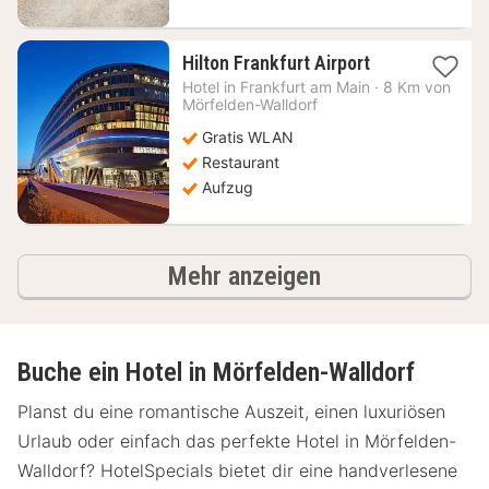
1
Hilton Frankfurt Airport
Nacht
Hotel in
Frankfurt am Main
·
8 Km von
ab
Mörfelden-Walldorf
130,28
Gratis WLAN
€
Restaurant
Aufzug
Hotels
Mehr anzeigen
Buche ein Hotel in Mörfelden-Walldorf
Planst du eine romantische Auszeit, einen luxuriösen
Urlaub oder einfach das perfekte Hotel in Mörfelden-
Walldorf? HotelSpecials bietet dir eine handverlesene