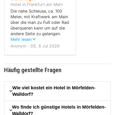
10,
Hotel in Frankfurt am Main
Die nahe Schleuse, ca. 100
Meter, mit Kraftwerk am Main
über die man zu Fuß oder Rad
überqueren kann um auf die
andere Seite zu gelangen.
Dort sind Restaurants und
Mehr lesen
Eisdiele.
Anonym ‐ DE, 6 Jul 2026
Häufig gestellte Fragen
Wie viel kostet ein Hotel in Mörfelden-
Walldorf?
Wo finde ich günstige Hotels in Mörfelden-
Walldorf?