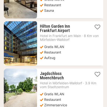
€
Restaurant
Sauna
Hilton Garden Inn
1
Frankfurt Airport
Nacht
Hotel in
Frankfurt am Main
·
8 Km von
ab
Mörfelden-Walldorf
122,34
Gratis WLAN
€
Restaurant
Aufzug
Jagdschloss
1
Moenchbruch
Nacht
Hotel in
Mörfelden-Walldorf
·
3.9 Km
ab
vom Stadtzentrum
100,96
Gratis WLAN
€
Restaurant
Zimmerservice