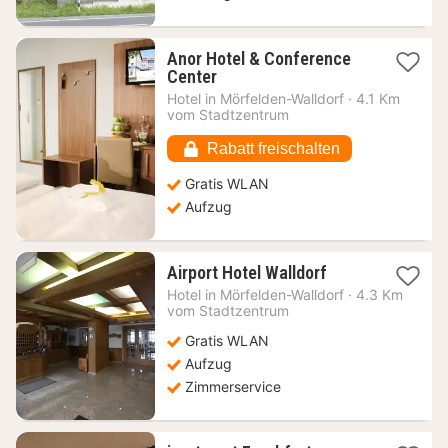
Anor Hotel & Conference
1
Center
Nacht
Hotel in
Mörfelden-Walldorf
·
4.1 Km
ab
vom Stadtzentrum
58,83
€
Rabatt freischalten
Gratis WLAN
Aufzug
1
Airport Hotel Walldorf
Nacht
Hotel in
Mörfelden-Walldorf
·
4.3 Km
ab
vom Stadtzentrum
62,16
Gratis WLAN
€
Aufzug
Zimmerservice