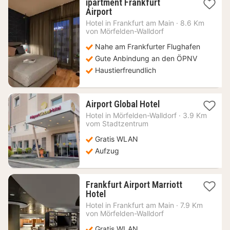
ipartment Frankfurt
2
Airport
Nächte
Hotel in
Frankfurt am Main
·
8.6 Km
ab
von Mörfelden-Walldorf
77,33
Nahe am Frankfurter Flughafen
€
Gute Anbindung an den ÖPNV
Haustierfreundlich
1
Airport Global Hotel
Nacht
Hotel in
Mörfelden-Walldorf
·
3.9 Km
ab
vom Stadtzentrum
65,29
Gratis WLAN
€
Aufzug
Frankfurt Airport Marriott
1
Hotel
Nacht
Hotel in
Frankfurt am Main
·
7.9 Km
ab
von Mörfelden-Walldorf
128,27
Gratis WLAN