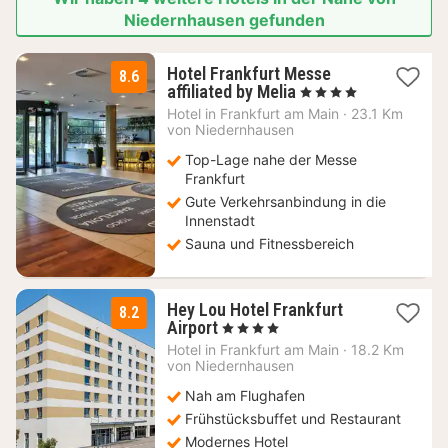
Niedernhausen gefunden
Hotel Frankfurt Messe
8.6
2
affiliated by Melia
, 4 Sterne
Nächte
Hotel in
Frankfurt am Main
·
23.1 Km
ab
von Niedernhausen
49
Top-Lage nahe der Messe
€
Frankfurt
Gute Verkehrsanbindung in die
Innenstadt
Sauna und Fitnessbereich
Hey Lou Hotel Frankfurt
8.2
2
Airport
, 4 Sterne
Nächte
Hotel in
Frankfurt am Main
·
18.2 Km
ab
von Niedernhausen
64
Nah am Flughafen
€
Frühstücksbuffet und Restaurant
Modernes Hotel