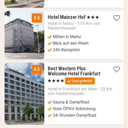
1
Hotel Mainzer Hof
, 3 Sterne
8.8
Nacht
Hotel in
Mainz
·
17.5 Km von
ab
Niedernhausen
83,52
Mitten in Mainz
€
Blick auf den Rhein
24h Rezeption
Best Western Plus
8.5
1
Welcome Hotel Frankfurt
Nacht
, 4 Sterne
Designhotel
ab
192
Hotel in
Frankfurt am Main
·
23 Km
von Niedernhausen
€
Sauna & Dampfbad
Gute ÖPNV Anbindung
24-Stunden Dampfbad