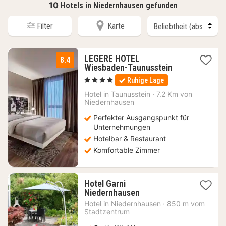
10
Hotels in Niedernhausen gefunden
Filter
Karte
LEGERE HOTEL
8.4
2
Wiesbaden-Taunusstein
Nächte
, 4 Sterne
Ruhige Lage
ab
89
Hotel in
Taunusstein
·
7.2 Km von
Niedernhausen
€
Perfekter Ausgangspunkt für
Unternehmungen
Hotelbar & Restaurant
Komfortable Zimmer
Hotel Garni
1
Niedernhausen
Nacht
Hotel in
Niedernhausen
·
850 m vom
ab
Stadtzentrum
89,74