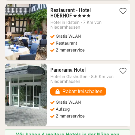
Restaurant - Hotel
1
HÖERHOF
, 4 Sterne
Nacht
Hotel in
Idstein
·
7 Km von
ab
Niedernhausen
146,72
Gratis WLAN
€
Restaurant
Zimmerservice
1
Panorama Hotel
Nacht
Hotel in
Glashütten
·
8.6 Km von
ab
Niedernhausen
63,65
€
Rabatt freischalten
Gratis WLAN
Aufzug
Zimmerservice
Wir haben 4 weitere Hotels in der Nähe von