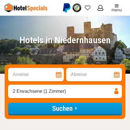
menu
Meine
Favoriten
Hotels in Niedernhausen
Anreise
Abreise
2 Erwachsene (1 Zimmer)
Suchen