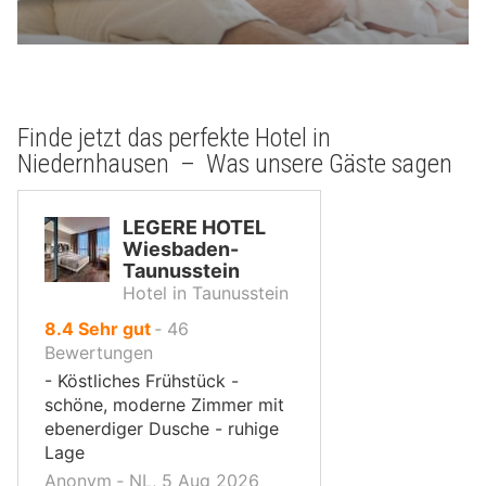
Finde jetzt das perfekte Hotel in
Niedernhausen – Was unsere Gäste sagen
LEGERE HOTEL
Wiesbaden-
Taunusstein
Hotel in Taunusstein
von
8.4
Sehr gut
‐
46
10,
Bewertungen
- Köstliches Frühstück -
schöne, moderne Zimmer mit
ebenerdiger Dusche - ruhige
Lage
Anonym ‐ NL, 5 Aug 2026