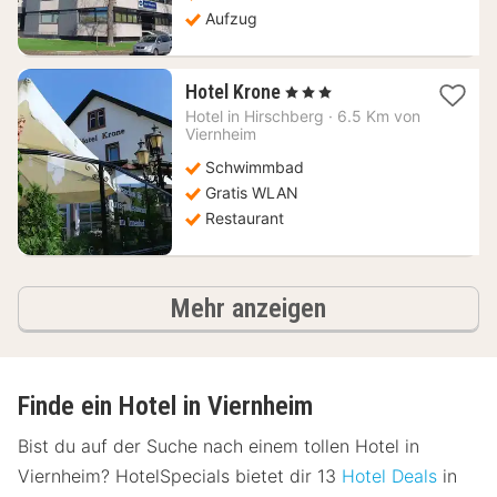
Aufzug
1
Hotel Krone
, 3 Sterne
Nacht
Hotel in
Hirschberg
·
6.5 Km von
ab
Viernheim
84,11
Schwimmbad
€
Gratis WLAN
Restaurant
Hotels
Mehr anzeigen
Finde ein Hotel in Viernheim
Bist du auf der Suche nach einem tollen Hotel in
Viernheim? HotelSpecials bietet dir 13
Hotel Deals
in