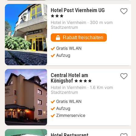
1
Hotel Post Viernheim UG
Nacht
, 3 Sterne
ab
Hotel in
Viernheim
·
300 m vom
68,55
Stadtzentrum
€
Rabatt freischalten
Gratis WLAN
Aufzug
Central Hotel am
1
Königshof
, 4 Sterne
Nacht
Hotel in
Viernheim
·
1.6 Km vom
ab
Stadtzentrum
91,50
Gratis WLAN
€
Aufzug
Zimmerservice
Hotel Restaurant