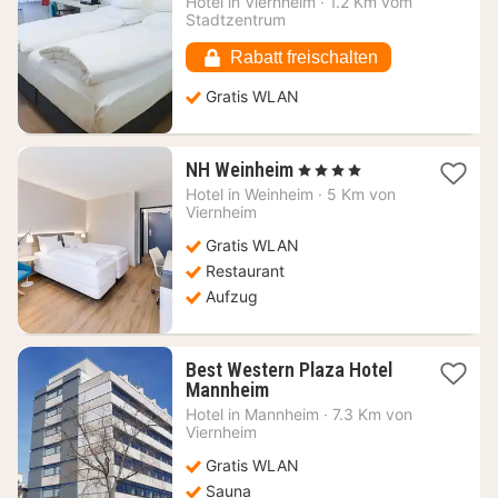
Hotel in
Viernheim
·
1.2 Km vom
ab
Stadtzentrum
75,79
€
Rabatt freischalten
Gratis WLAN
1
NH Weinheim
, 4 Sterne
Nacht
Hotel in
Weinheim
·
5 Km von
ab
Viernheim
59,58
Gratis WLAN
€
Restaurant
Aufzug
Best Western Plaza Hotel
1
Mannheim
Nacht
Hotel in
Mannheim
·
7.3 Km von
ab
Viernheim
72,64
Gratis WLAN
€
Sauna