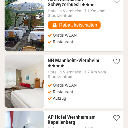
1
Schwyzerhuesli
, 3 Sterne
Nacht
Hotel in
Viernheim
·
1.1 Km vom
ab
Stadtzentrum
75,85
€
Rabatt freischalten
Gratis WLAN
Restaurant
1
NH Mannheim-Viernheim
Nacht
, 4 Sterne
ab
Hotel in
Viernheim
·
1.7 Km vom
56,88
Stadtzentrum
€
Gratis WLAN
Restaurant
Aufzug
AP Hotel Viernheim am
1
Kapellenberg
Nacht