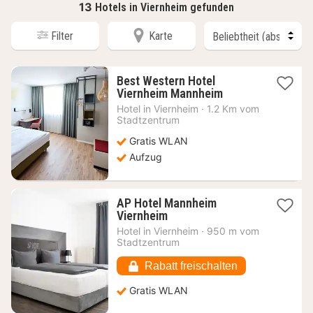
13
Hotels in Viernheim gefunden
Filter
Karte
Best Western Hotel
1
Viernheim Mannheim
Nacht
Hotel in
Viernheim
·
1.2 Km vom
ab
Stadtzentrum
74,77
Gratis WLAN
€
Aufzug
AP Hotel Mannheim
1
Viernheim
Nacht
Hotel in
Viernheim
·
950 m vom
ab
Stadtzentrum
87,93
€
Rabatt freischalten
Gratis WLAN