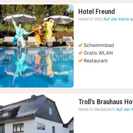
1
Hotel Freund
Nacht
Hotel in
Vöhl
Auf der Karte 
ab
159,6
€
Schwimmbad
Vorheriges Bild
Nächstes Bild
Gratis WLAN
Restaurant
Troll's Brauhaus Ho
Hotel in
Medebach
Auf der 