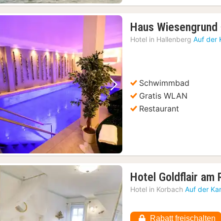
Haus Wiesengrund
Hotel in
Hallenberg
Auf der 
Schwimmbad
Vorheriges Bild
Nächstes Bild
Gratis WLAN
Restaurant
Hotel Goldflair am
Hotel in
Korbach
Auf der Ka
Rabatt freischalten