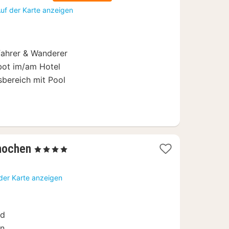
Nächte
uf der Karte anzeigen
ab
99,50
€
fahrer & Wanderer
ebot im/am Hotel
bereich mit Pool
1
nochen
, 4 Sterne
Nacht
ab
der Karte anzeigen
147,50
€
nd
en