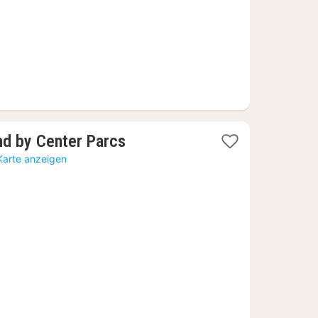
1
nd by Center Parcs
Nacht
Karte anzeigen
ab
148,60
€