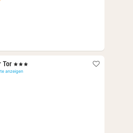
€
1
 Tor
, 3 Sterne
Nacht
rte anzeigen
ab
127,63
€