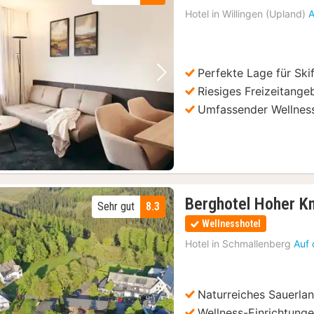
Hotel in
Willingen (Upland)
A
Perfekte Lage für Ski
Vorheriges Bild
Nächstes Bild
Riesiges Freizeitang
Umfassender Wellness
Berghotel Hoher K
Sehr gut
8.3
Wellnesshotel
Hotel in
Schmallenberg
Auf 
Naturreiches Sauerla
Vorheriges Bild
Nächstes Bild
Wellness-Einrichtung