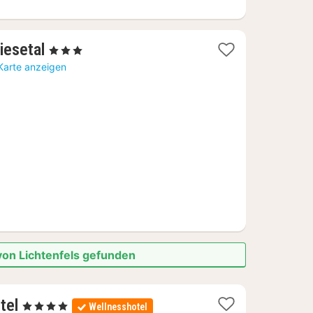
1
iesetal
, 3 Sterne
Nacht
Karte anzeigen
ab
102,90
€
von Lichtenfels gefunden
2
tel
, 4 Sterne
Wellnesshotel