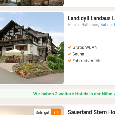
Landidyll Landaus L
Hotel in
Hallenberg
Auf der 
Gratis WLAN
Vorheriges Bild
Nächstes Bild
Sauna
Fahrradverleih
Wir haben 2 weitere Hotels in der Nähe 
Sauerland Stern Ho
Sehr gut
8.4