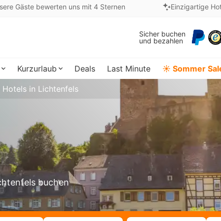
sere Gäste bewerten uns mit 4 Sternen
Einzigartige Ho
Sicher buchen
und bezahlen
Kurzurlaub
Deals
Last Minute
☀️ Sommer Sal
Hotels in Lichtenfels
ichtenfels buchen