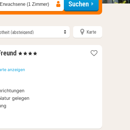
Suchen
 Erwachsene (1 Zimmer)
Karte
1
Freund
, 4 Sterne
Nacht
ab
arte anzeigen
190,80
€
nrichtungen
Natur gelegen
ung