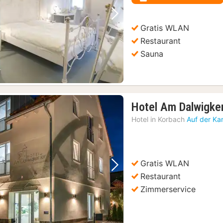
Vorheriges Bild
Nächstes Bild
Gratis WLAN
Restaurant
Sauna
Hotel Am Dalwigker
Hotel in
Korbach
Auf der Ka
Gratis WLAN
Vorheriges Bild
Nächstes Bild
Restaurant
Zimmerservice