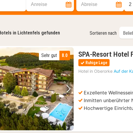
Anreise
Abreise
2
Hotels in Lichtenfels gefunden
Sortieren nach
SPA-Resort Hotel 
Sehr gut
8.0
Ruhige Lage
Hotel in
Oberorke
Auf der K
Exzellente Wellnessei
Vorheriges Bild
Nächstes Bild
Inmitten unberührter 
Hochwertige Einricht