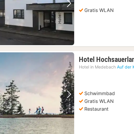
Vorheriges Bild
Nächstes Bild
Gratis WLAN
Hotel Hochsauerla
Hotel in
Medebach
Auf der 
Schwimmbad
Vorheriges Bild
Nächstes Bild
Gratis WLAN
Restaurant