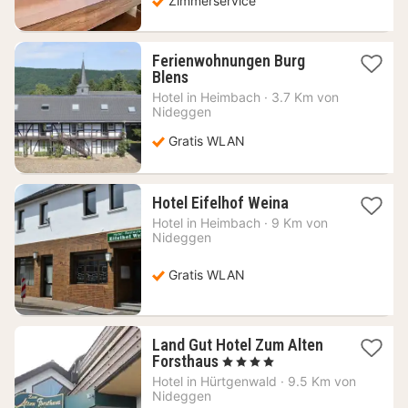
Zimmerservice
Ferienwohnungen Burg
1
Blens
Nacht
Hotel in
Heimbach
·
3.7 Km von
ab
Nideggen
73,83
€
Gratis WLAN
1
Hotel Eifelhof Weina
Nacht
Hotel in
Heimbach
·
9 Km von
ab
Nideggen
67,29
€
Gratis WLAN
Land Gut Hotel Zum Alten
1
Forsthaus
, 4 Sterne
Nacht
Hotel in
Hürtgenwald
·
9.5 Km von
ab
Nideggen