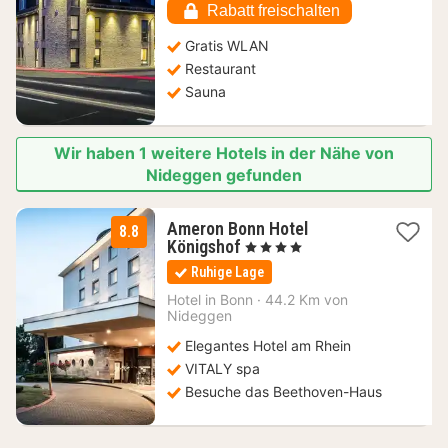
€
Rabatt freischalten
Gratis WLAN
Restaurant
Sauna
Wir haben 1 weitere Hotels in der Nähe von
Nideggen gefunden
Ameron Bonn Hotel
8.8
1
Königshof
, 4 Sterne
Nacht
Ruhige Lage
ab
97,58
Hotel in
Bonn
·
44.2 Km von
Nideggen
€
Elegantes Hotel am Rhein
VITALY spa
Besuche das Beethoven-Haus