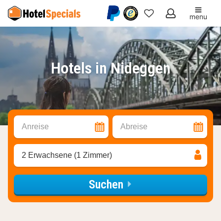
menu
Meine
Favoriten
Hotels in Nideggen
Anreise
Abreise
2 Erwachsene (1 Zimmer)
Suchen