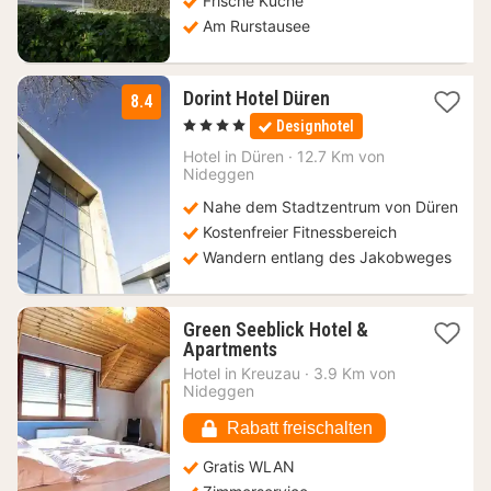
Frische Küche
Am Rurstausee
1
Dorint Hotel Düren
8.4
Nacht
, 4 Sterne
Designhotel
ab
100
Hotel in
Düren
·
12.7 Km von
Nideggen
€
Nahe dem Stadtzentrum von Düren
Kostenfreier Fitnessbereich
Wandern entlang des Jakobweges
Green Seeblick Hotel &
1
Apartments
Nacht
Hotel in
Kreuzau
·
3.9 Km von
ab
Nideggen
71,50
€
Rabatt freischalten
Gratis WLAN