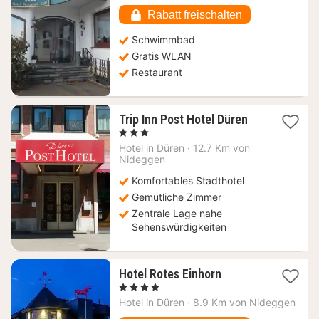
229,98
€
Rabatt freischalten
Schwimmbad
Gratis WLAN
Restaurant
1
Trip Inn Post Hotel Düren
Nacht
, 3 Sterne
ab
Hotel in
Düren
·
12.7 Km von
85
Nideggen
€
Komfortables Stadthotel
Gemütliche Zimmer
Zentrale Lage nahe
Sehenswürdigkeiten
1
Hotel Rotes Einhorn
Nacht
, 4 Sterne
ab
Hotel in
Düren
·
8.9 Km von Nideggen
112,85