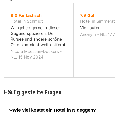
von
von
9.0
Fantastisch
7.9
Gut
10,
10,
Hotel in Schmidt
Hotel in Simmera
Wir gehen gerne in dieser
Viel laufen!
Gegend spazieren. Der
Anonym ‐ NL, 17
Rursee und andere schöne
Orte sind nicht weit entfernt
Nicole Meessen-Deckers ‐
NL, 15 Nov 2024
Häufig gestellte Fragen
Wie viel kostet ein Hotel in Nideggen?