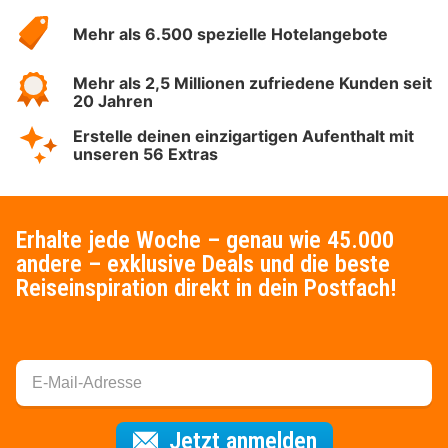
Hotelspecials
Mehr als 6.500 spezielle Hotelangebote
Mehr als 2,5 Millionen zufriedene Kunden seit
20 Jahren
Erstelle deinen einzigartigen Aufenthalt mit
unseren 56 Extras
Erhalte jede Woche – genau wie 45.000
andere – exklusive Deals und die beste
Reiseinspiration direkt in dein Postfach!
Für den Newsl
Jetzt anmelden