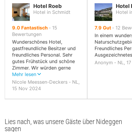
Hotel Roeb
Hotel
Hotel in Schmidt
Hotel 
von
von
9.0
Fantastisch
‐
15
7.9
Gut
‐
12
Bew
10,
10,
Bewertungen
In einem wunde
Wunderschönes Hotel,
Naturschutzgebi
gastfreundliche Besitzer und
Freundliches Per
freundliches Personal. Sehr
Ausgezeichnete
gutes Frühstück und schöne
Anonym ‐ NL, 1
Zimmer. Wir würden gerne
hier bleiben!
Mehr lesen
Nicole Meessen-Deckers ‐ NL,
15 Nov 2024
Lies nach, was unsere Gäste über Nideggen
sagen