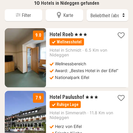
10
Hotels in Nideggen gefunden
Filter
Karte
1
Hotel Roeb
, 3 Sterne
9.0
Nacht
Wellnesshotel
ab
104,74
Hotel in
Schmidt
·
6.5 Km von
Nideggen
€
Wellnessbereich
Award: „Bestes Hotel in der Eifel“
Nationalpark Eifel
1
Hotel Paulushof
, 3 Sterne
7.9
Nacht
Ruhige Lage
ab
132,83
Hotel in
Simmerath
·
11.8 Km von
Nideggen
€
Herz von Eifel