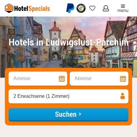
menu
Meine
Favoriten
Hotels in Ludwigslust-Parchim
Anreise
Abreise
2 Erwachsene (1 Zimmer)
Suchen