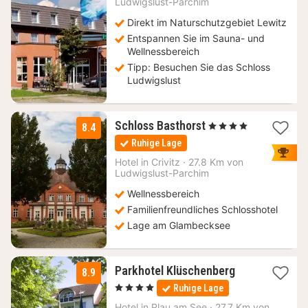
Ludwigslust-Parchim
€
Direkt im Naturschutzgebiet Lewitz
Entspannen Sie im Sauna- und
Wellnessbereich
Tipp: Besuchen Sie das Schloss
Ludwigslust
3
Schloss Basthorst
, 4 Sterne
8.4
Nächte
Ruhige Lage
ab
120,37
Hotel in
Crivitz
·
27.8 Km von
Ludwigslust-Parchim
€
Wellnessbereich
Familienfreundliches Schlosshotel
Lage am Glambecksee
1
Parkhotel Klüschenberg
8.9
Nacht
, 4 Sterne
Ruhige Lage
ab
135
Hotel in
Plau am See
·
27.7 Km von