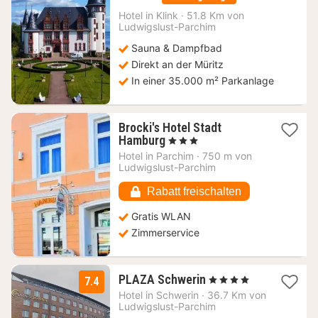
ab
119
Hotel in
Klink
·
51.8 Km von
Ludwigslust-Parchim
€
Sauna & Dampfbad
Direkt an der Müritz
In einer 35.000 m² Parkanlage
Brocki's Hotel Stadt
1
Hamburg
, 3 Sterne
Nacht
Hotel in
Parchim
·
750 m von
ab
Ludwigslust-Parchim
106,67
€
Rabatt freischalten
Gratis WLAN
Zimmerservice
1
PLAZA Schwerin
, 4 Sterne
7.4
Nacht
Hotel in
Schwerin
·
36.7 Km von
ab
Ludwigslust-Parchim
114,45