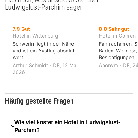
Ludwigslust-Parchim sagen
von
von
7.9
Gut
8.8
Sehr gut
10,
10,
Hotel in Wittenburg
Hotel in Göhren
Schwerin liegt in der Nähe
Fahrradfahren, 
und ist ein Ausflug absolut
Baden, Wellness,
wert!
Besichtigungen
Arthur Schmidt ‐ DE, 12 Mai
Anonym ‐ DE, 24
2026
Häufig gestellte Fragen
Wie viel kostet ein Hotel in Ludwigslust-
Parchim?