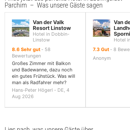
Parchim – Was unsere Gäste sagen
Van der Valk
Van de
Resort Linstow
Landh
Sporni
Hotel in Dobbin-
Linstow
Hotel i
von
von
8.6
Sehr gut
‐
58
7.3
Gut
‐
8
Bewe
10,
10,
Bewertungen
Anonym
Großes Zimmer mit Balkon
und Badewanne, dazu noch
ein gutes Frühstück. Was will
man als Radfahrer mehr?
Hans-Peter Högerl ‐ DE, 4
Aug 2026
Lies nach, was unsere Gäste über