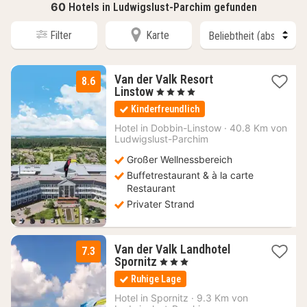
60
Hotels in Ludwigslust-Parchim gefunden
Filter
Karte
Van der Valk Resort
8.6
1
Linstow
, 4 Sterne
Nacht
Kinderfreundlich
ab
100,49
Hotel in
Dobbin-Linstow
·
40.8 Km von
Ludwigslust-Parchim
€
Großer Wellnessbereich
Buffetrestaurant & à la carte
Restaurant
Privater Strand
Van der Valk Landhotel
7.3
3
Spornitz
, 3 Sterne
Nächte
Ruhige Lage
ab
92,67
Hotel in
Spornitz
·
9.3 Km von