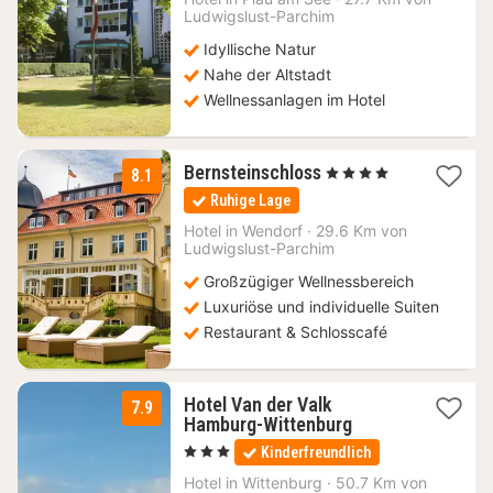
Ludwigslust-Parchim
€
Idyllische Natur
Nahe der Altstadt
Wellnessanlagen im Hotel
1
Bernsteinschloss
, 4 Sterne
8.1
Nacht
Ruhige Lage
ab
119
Hotel in
Wendorf
·
29.6 Km von
Ludwigslust-Parchim
€
Großzügiger Wellnessbereich
Luxuriöse und individuelle Suiten
Restaurant & Schlosscafé
Hotel Van der Valk
7.9
1
Hamburg-Wittenburg
Nacht
, 3 Sterne
Kinderfreundlich
ab
144,50
Hotel in
Wittenburg
·
50.7 Km von