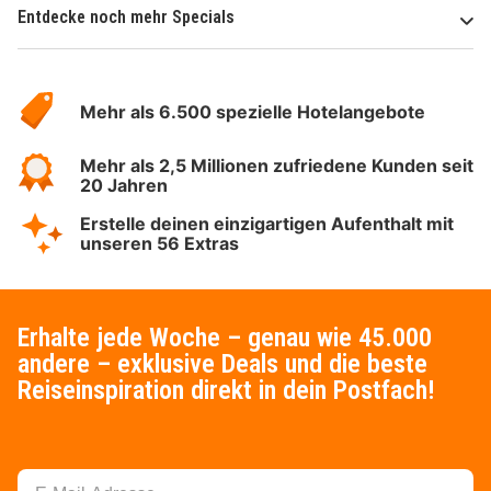
Entdecke noch mehr Specials
Über
Hotelspecials
Mehr als 6.500 spezielle Hotelangebote
Mehr als 2,5 Millionen zufriedene Kunden seit
20 Jahren
Erstelle deinen einzigartigen Aufenthalt mit
unseren 56 Extras
Erhalte jede Woche – genau wie 45.000
andere – exklusive Deals und die beste
Reiseinspiration direkt in dein Postfach!