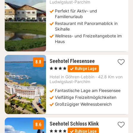
Ludwigslust-Parchim
€
Perfekt für Aktiv- und
Familienurlaub
Restaurant mit Panoramablick in
Skihalle
Wellness- und Freizeitangebote im
Haus
1
Seehotel Fleesensee
8.8
Nacht
, 4 Sterne
Ruhige Lage
ab
109
Hotel in
Göhren-Lebbin
·
42.8 Km von
Ludwigslust-Parchim
€
Fantastische Lage am Fleesensee
Vielfältige Freizeitmöglichkeiten
Großzügiger Wellnessbereich
1
Seehotel Schloss Klink
8.6
Nacht
, 4 Sterne
Ruhige Lage