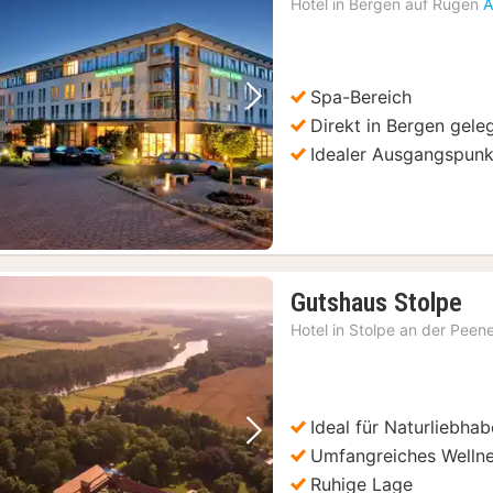
Hotel in
Bergen auf Rügen
A
a
11
€
Spa-Bereich
Vorheriges Bild
Nächstes Bild
Direkt in Bergen gele
Idealer Ausgangspunk
1
Gutshaus Stolpe
Na
Hotel in
Stolpe an der Peen
ab
16
€
Ideal für Naturliebhab
Vorheriges Bild
Nächstes Bild
Umfangreiches Welln
Ruhige Lage