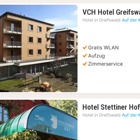
VCH Hotel Greifsw
Hotel in
Greifswald
Auf der 
Gratis WLAN
Vorheriges Bild
Nächstes Bild
Aufzug
Zimmerservice
Hotel Stettiner Ho
Hotel in
Greifswald
Auf der 