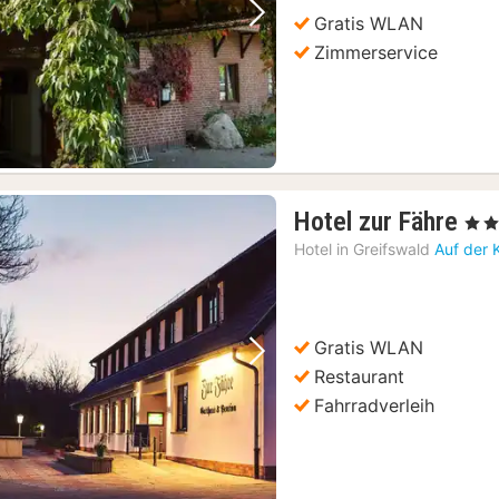
Gratis WLAN
Vorheriges Bild
Nächstes Bild
Zimmerservice
1
Hotel zur Fähre
, 3 St
Na
Hotel in
Greifswald
Auf der 
ab
13
€
Gratis WLAN
Vorheriges Bild
Nächstes Bild
Restaurant
Fahrradverleih