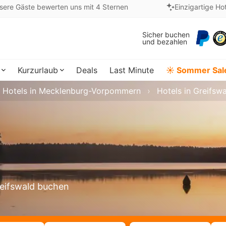
sere Gäste bewerten uns mit 4 Sternen
Einzigartige Ho
Sicher buchen
und bezahlen
Kurzurlaub
Deals
Last Minute
☀️ Sommer Sal
Hotels in Mecklenburg-Vorpommern
Hotels in Greifsw
reifswald buchen