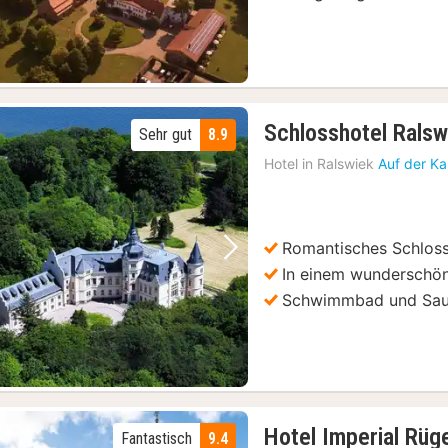
Schlosshotel Ralsw
Sehr gut
8.9
Hotel in
Ralswiek
Auf der Ka
Romantisches Schlos
Vorheriges Bild
Nächstes Bild
In einem wunderschö
Schwimmbad und Sa
Hotel Imperial Rüg
Fantastisch
9.4