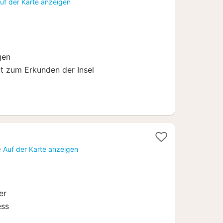
uf der Karte anzeigen
b
0,67
gen
t zum Erkunden der Insel
cht
e
Auf der Karte anzeigen
9
er
ess