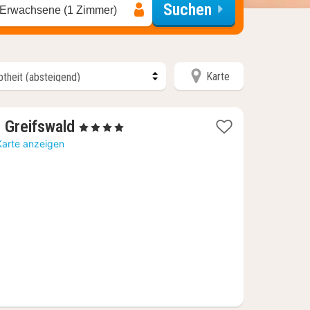
Suchen
 Erwachsene (1 Zimmer)
Karte
1
 Greifswald
, 4 Sterne
Nacht
Karte anzeigen
ab
82,71
€