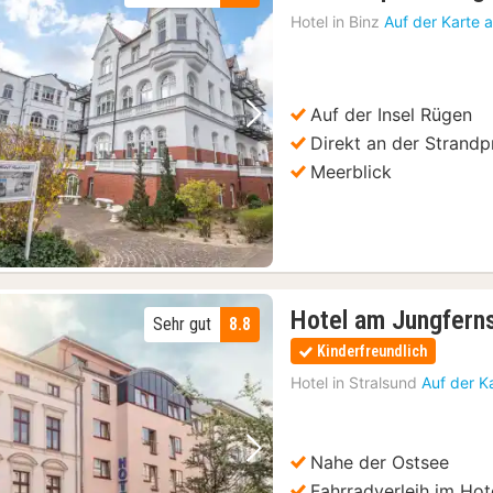
Hotel in
Binz
Auf der Karte 
Auf der Insel Rügen
Vorheriges Bild
Nächstes Bild
Direkt an der Strand
Meerblick
Hotel am Jungfern
Sehr gut
8.8
Kinderfreundlich
Hotel in
Stralsund
Auf der K
Nahe der Ostsee
Vorheriges Bild
Nächstes Bild
Fahrradverleih im Hot