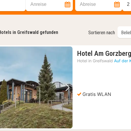
Anreise
Abreise
2
Hotels in Greifswald gefunden
Sortieren nach
Hotel Am Gorzberg
Hotel in
Greifswald
Auf der 
Vorheriges Bild
Nächstes Bild
Gratis WLAN