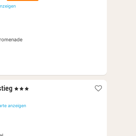
Nacht
anzeigen
ab
101,16
€
promenade
1
stieg
, 3 Sterne
Nacht
ab
arte anzeigen
77,70
€
el