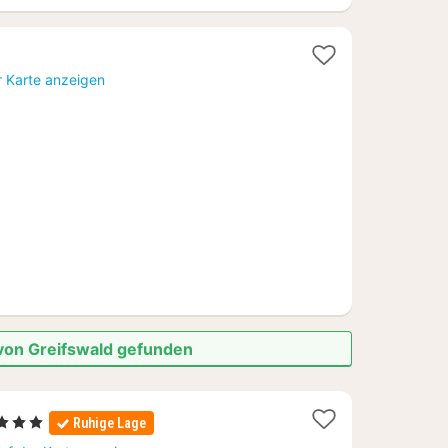
t
r Karte anzeigen
3
 von Greifswald gefunden
Sterne
Ruhige Lage
ächte