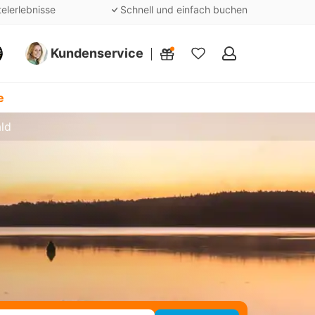
telerlebnisse
Schnell und einfach buchen
Kundenservice
Meine
Favoriten
e
ald