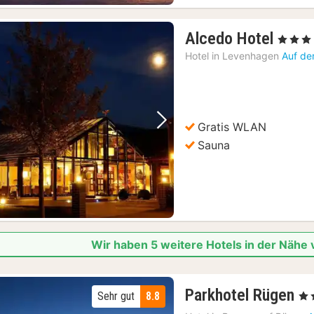
1
Alcedo Hotel
, 3 Sterne
Nach
Hotel in
Levenhagen
Auf de
ab
96,7
€
Gratis WLAN
Vorheriges Bild
Nächstes Bild
Sauna
Wir haben 5 weitere Hotels in der Nähe
3
Parkhotel Rügen
Sehr gut
8.8
, 4 
N