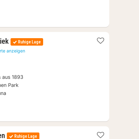
1
iek
Ruhige Lage
Nacht
rte anzeigen
ab
168
€
s aus 1893
nen Park
una
1
en
Ruhige Lage