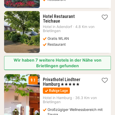
Hotel Restaurant
1
Teichaue
Nacht
Hotel in
Adendorf
·
4.8 Km von
ab
Brietlingen
63,08
Gratis WLAN
€
Restaurant
Wir haben 7 weitere Hotels in der Nähe von
Brietlingen gefunden
Privathotel Lindtner
9.1
1
Hamburg
, 5 Sterne
Nacht
Ruhige Lage
ab
149
Hotel in
Hamburg
·
36.3 Km von
Brietlingen
€
Großzügiger Wellnessbereich mit
Sauna