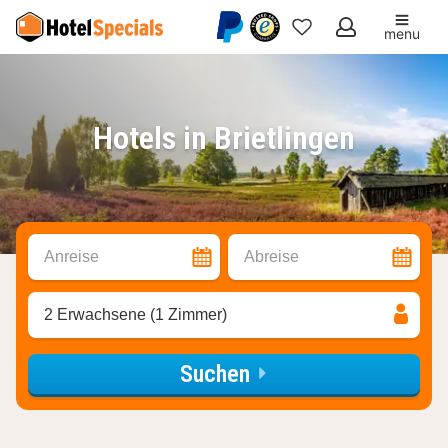
menu
Meine
Favoriten
Hotels in Brietlingen
Anreise
Abreise
2 Erwachsene (1 Zimmer)
Suchen