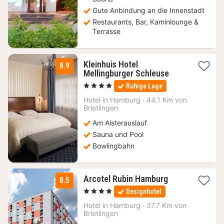
Gute Anbindung an die Innenstadt
Restaurants, Bar, Kaminlounge &
Terrasse
Kleinhuis Hotel
8.9
3
Mellingburger Schleuse
Nächte
, 4 Sterne
Ruhige Lage
ab
91,33
Hotel in
Hamburg
·
44.1 Km von
Brietlingen
€
Am Alsterauslauf
Sauna und Pool
Bowlingbahn
1
Arcotel Rubin Hamburg
8.5
Nacht
, 4 Sterne
Designhotel
ab
104,52
Hotel in
Hamburg
·
37.7 Km von
Brietlingen
€