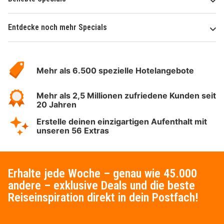
Entdecke noch mehr Specials
Über
Hotelspecials
Mehr als 6.500 spezielle Hotelangebote
Mehr als 2,5 Millionen zufriedene Kunden seit
20 Jahren
Erstelle deinen einzigartigen Aufenthalt mit
unseren 56 Extras
Erhalte jede Woche – genau wie 45.000
andere – exklusive Deals und die beste
Reiseinspiration direkt in dein Postfach!