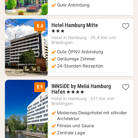
Gute Anbindung
1
Hotel Hamburg Mitte
8.4
Nacht
, 3 Sterne
ab
Hotel in
Hamburg
·
35.4 Km von
107,10
Brietlingen
€
Gute ÖPNV Anbindung
Geräumige Zimmer
24-Stunden-Rezeption
INNSiDE by Meliá Hamburg
8.9
1
Hafen
, 4 Sterne
Nacht
Hotel in
Hamburg
·
37.1 Km von
ab
Brietlingen
119
Modernes Designhotel mit stilvoller
€
Architektur
Fitness und Sauna
Zentrale Lage