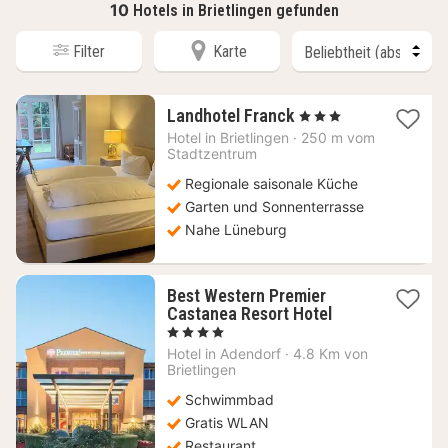
10
Hotels in Brietlingen gefunden
Filter
Karte
1
Landhotel Franck
, 3 Sterne
Nacht
Hotel in
Brietlingen
·
250 m vom
ab
Stadtzentrum
120
Regionale saisonale Küche
€
Garten und Sonnenterrasse
Nahe Lüneburg
Best Western Premier
1
Castanea Resort Hotel
Nacht
, 4 Sterne
ab
Hotel in
Adendorf
·
4.8 Km von
185,17
Brietlingen
€
Schwimmbad
Gratis WLAN
Restaurant