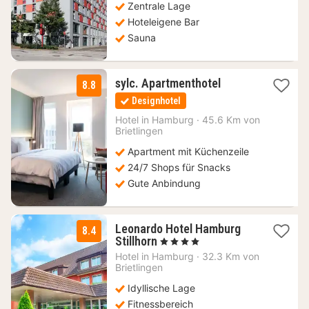
Zentrale Lage
Hoteleigene Bar
Sauna
2
sylc. Apartmenthotel
8.8
Nächte
Designhotel
ab
96
Hotel in
Hamburg
·
45.6 Km von
Brietlingen
€
Apartment mit Küchenzeile
24/7 Shops für Snacks
Gute Anbindung
Leonardo Hotel Hamburg
8.4
1
Stillhorn
, 4 Sterne
Nacht
Hotel in
Hamburg
·
32.3 Km von
ab
Brietlingen
90
Idyllische Lage
€
Fitnessbereich