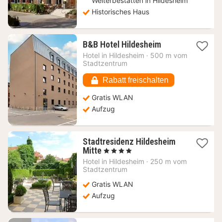
Welterbestätten in Hildesheim
Historisches Haus
1
B&B Hotel Hildesheim
Nacht
Hotel in
Hildesheim
·
500 m vom
ab
Stadtzentrum
50,76
€
Rabatt freischalten
Gratis WLAN
Aufzug
Stadtresidenz Hildesheim
1
Mitte
, 4 Sterne
Nacht
Hotel in
Hildesheim
·
250 m vom
ab
Stadtzentrum
85,37
Gratis WLAN
€
Aufzug