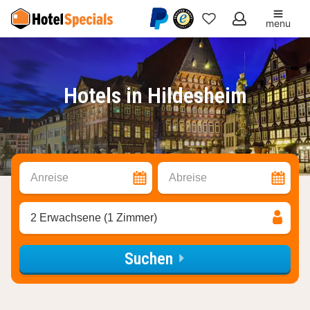
menu
Meine
Favoriten
Hotels in Hildesheim
Anreise
Abreise
2 Erwachsene (1 Zimmer)
Suchen