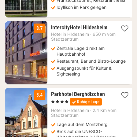
Frühstücksbuffet, Restaurant & Bar
Idyllisch im Park gelegen
2
IntercityHotel Hildesheim
8.7
Nächte
Hotel in
Hildesheim
·
650 m vom
ab
Stadtzentrum
74
Zentrale Lage direkt am
€
Hauptbahnhof
Restaurant, Bar und Bistro-Lounge
Ausgangspunkt für Kultur &
Sightseeing
1
Parkhotel Berghölzchen
8.4
Nacht
, 4 Sterne
Ruhige Lage
ab
139
Hotel in
Hildesheim
·
2.4 Km vom
Stadtzentrum
€
Lage auf dem Moritzberg
Blick auf die UNESCO-