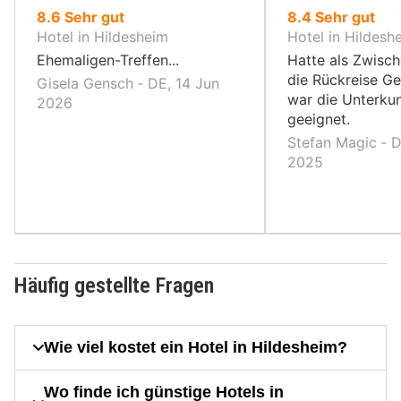
von
von
8.6
Sehr gut
8.4
Sehr gut
10,
10,
Hotel in Hildesheim
Hotel in Hildesh
Ehemaligen-Treffen...
Hatte als Zwisch
die Rückreise Ge
Gisela Gensch ‐ DE, 14 Jun
war die Unterkun
2026
geeignet.
Stefan Magic ‐ D
2025
Häufig gestellte Fragen
Wie viel kostet ein Hotel in Hildesheim?
Wo finde ich günstige Hotels in