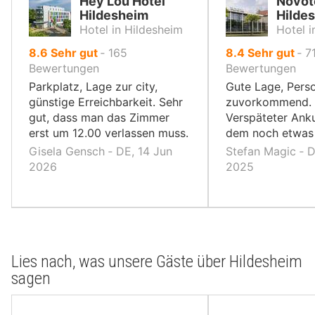
Hey Lou Hotel
Novot
Hildesheim
Hilde
Hotel in Hildesheim
Hotel i
von
von
8.6
Sehr gut
‐
165
8.4
Sehr gut
‐
7
10,
10,
Bewertungen
Bewertungen
Parkplatz, Lage zur city,
Gute Lage, Pers
günstige Erreichbarkeit. Sehr
zuvorkommend. 
gut, dass man das Zimmer
Verspäteter Anku
erst um 12.00 verlassen muss.
dem noch etwas
Gisela Gensch ‐ DE, 14 Jun
Stefan Magic ‐ D
2026
2025
Lies nach, was unsere Gäste über Hildesheim
sagen