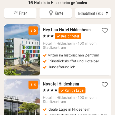
16
Hotels in Hildesheim gefunden
Filter
Karte
2
Hey Lou Hotel Hildesheim
8.6
Nächte
, 3 Sterne
Designhotel
ab
66,56
Hotel in
Hildesheim
·
100 m vom
Stadtzentrum
€
Mitten im historischen Zentrum
Frühstücksbuffet und Hotelbar
Hundefreundlich
2
Novotel Hildesheim
8.4
Nächte
, 4 Sterne
Ruhige Lage
ab
84
Hotel in
Hildesheim
·
100 m vom
Stadtzentrum
€
Ideale Lage in Hildesheim