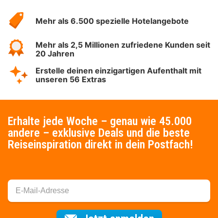
Hotelspecials
Mehr als 6.500 spezielle Hotelangebote
Mehr als 2,5 Millionen zufriedene Kunden seit
20 Jahren
Erstelle deinen einzigartigen Aufenthalt mit
unseren 56 Extras
Erhalte jede Woche – genau wie 45.000
andere – exklusive Deals und die beste
Reiseinspiration direkt in dein Postfach!