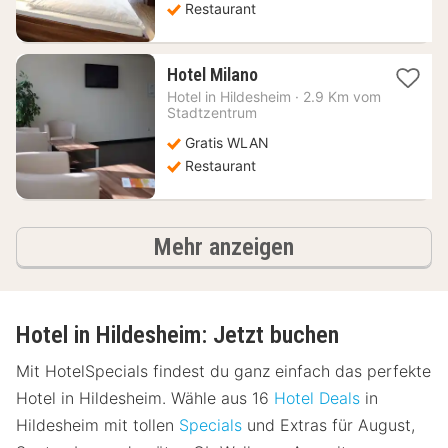
Restaurant
1
Hotel Milano
Nacht
Hotel in
Hildesheim
·
2.9 Km vom
ab
Stadtzentrum
59,93
Gratis WLAN
€
Restaurant
Hotels
Mehr anzeigen
Hotel in Hildesheim: Jetzt buchen
Mit HotelSpecials findest du ganz einfach das perfekte
Hotel in Hildesheim. Wähle aus 16
Hotel Deals
in
Hildesheim mit tollen
Specials
und Extras für August,