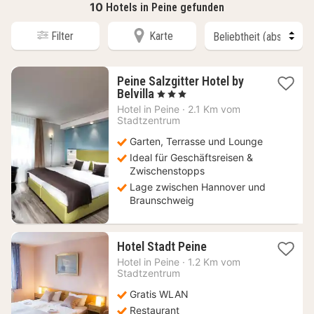
10
Hotels in Peine gefunden
Filter
Karte
Peine Salzgitter Hotel by
2
Belvilla
, 3 Sterne
Nächte
Hotel in
Peine
·
2.1 Km vom
ab
Stadtzentrum
69
Garten, Terrasse und Lounge
€
Ideal für Geschäftsreisen &
Zwischenstopps
Lage zwischen Hannover und
Braunschweig
1
Hotel Stadt Peine
Nacht
Hotel in
Peine
·
1.2 Km vom
ab
Stadtzentrum
71,50
Gratis WLAN
€
Restaurant