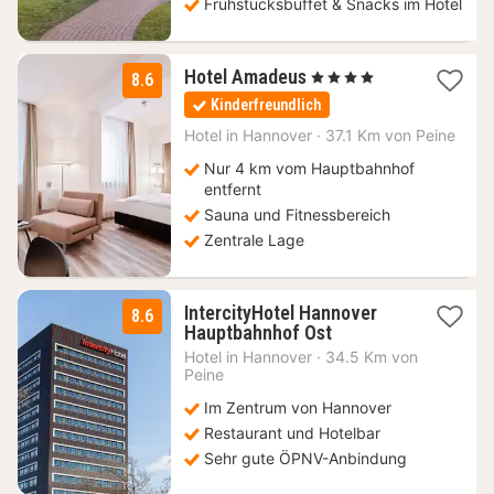
Frühstücksbuffet & Snacks im Hotel
1
Hotel Amadeus
, 4 Sterne
8.6
Nacht
Kinderfreundlich
ab
111,18
Hotel in
Hannover
·
37.1 Km von Peine
€
Nur 4 km vom Hauptbahnhof
entfernt
Sauna und Fitnessbereich
Zentrale Lage
IntercityHotel Hannover
8.6
3
Hauptbahnhof Ost
Nächte
Hotel in
Hannover
·
34.5 Km von
ab
Peine
53
Im Zentrum von Hannover
€
Restaurant und Hotelbar
Sehr gute ÖPNV-Anbindung