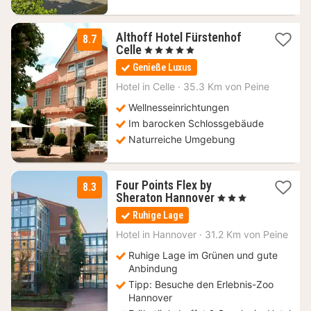
Althoff Hotel Fürstenhof
8.7
3
Celle
, 5 Sterne
Nächte
Genieße Luxus
ab
166,10
Hotel in
Celle
·
35.3 Km von Peine
€
Wellnesseinrichtungen
Im barocken Schlossgebäude
Naturreiche Umgebung
Four Points Flex by
8.3
1
Sheraton Hannover
, 3 Sterne
Nacht
Ruhige Lage
ab
80
Hotel in
Hannover
·
31.2 Km von Peine
€
Ruhige Lage im Grünen und gute
Anbindung
Tipp: Besuche den Erlebnis-Zoo
Hannover