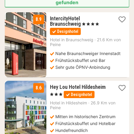
gefunden
IntercityHotel
8.9
3
Braunschweig
, 4 Sterne
Nächte
Designhotel
ab
53
Hotel in
Braunschweig
·
21.6 Km von
Peine
€
Nahe Braunschweiger Innenstadt
Frühstücksbuffet und Bar
Sehr gute ÖPNV-Anbindung
2
Hey Lou Hotel Hildesheim
8.6
Nächte
, 3 Sterne
Designhotel
ab
66,56
Hotel in
Hildesheim
·
26.9 Km von
Peine
€
Mitten im historischen Zentrum
Frühstücksbuffet und Hotelbar
Hundefreundlich