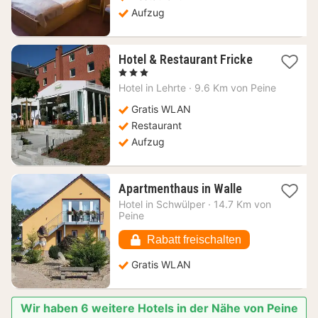
Aufzug
1
Hotel & Restaurant Fricke
Nacht
, 3 Sterne
ab
Hotel in
Lehrte
·
9.6 Km von Peine
126,17
€
Gratis WLAN
Restaurant
Aufzug
1
Apartmenthaus in Walle
Nacht
Hotel in
Schwülper
·
14.7 Km von
ab
Peine
84,11
€
Rabatt freischalten
Gratis WLAN
Wir haben 6 weitere Hotels in der Nähe von Peine