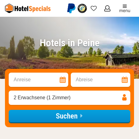
menu
Meine
Favoriten
Hotels in Peine
Anreise
Abreise
2 Erwachsene (1 Zimmer)
Suchen