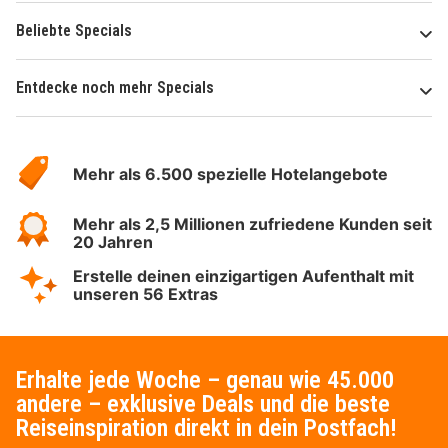
Beliebte Specials
Entdecke noch mehr Specials
Über
Hotelspecials
Mehr als 6.500 spezielle Hotelangebote
Mehr als 2,5 Millionen zufriedene Kunden seit
20 Jahren
Erstelle deinen einzigartigen Aufenthalt mit
unseren 56 Extras
Erhalte jede Woche – genau wie 45.000
andere – exklusive Deals und die beste
Reiseinspiration direkt in dein Postfach!