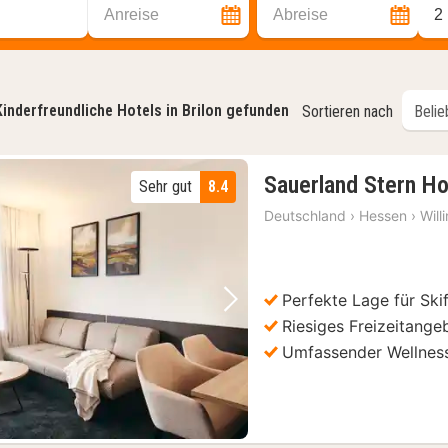
Anreise
Abreise
2
Kinderfreundliche Hotels in Brilon gefunden
Sortieren nach
Sauerland Stern Ho
Sehr gut
8.4
Deutschland
›
Hessen
›
Will
Perfekte Lage für Ski
Vorheriges Bild
Nächstes Bild
Riesiges Freizeitang
Umfassender Wellness