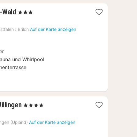
1
n-Wald
, 3 Sterne
Nacht
ab
stfalen
›
Brilon
Auf der Karte anzeigen
91
€
er
Sauna und Whirlpool
nenterrasse
1
illingen
, 4 Sterne
Nacht
ab
ingen (Upland)
Auf der Karte anzeigen
175
€