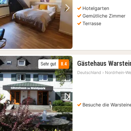
Hotelgarten
Vorheriges Bild
Nächstes Bild
Gemütliche Zimmer
Terrasse
Gästehaus Warstei
Sehr gut
8.4
Deutschland
›
Nordrhein-We
Vorheriges Bild
Nächstes Bild
Besuche die Warstein