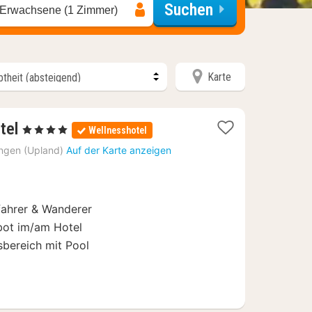
Suchen
 Erwachsene (1 Zimmer)
Karte
2
tel
, 4 Sterne
Wellnesshotel
Nächte
ingen (Upland)
Auf der Karte anzeigen
ab
99,50
€
fahrer & Wanderer
ebot im/am Hotel
bereich mit Pool