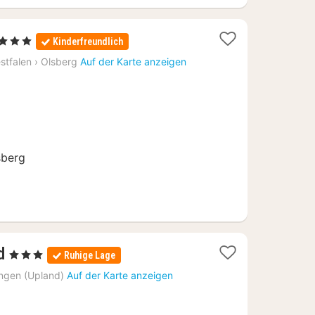
1
, 3 Sterne
Kinderfreundlich
Nacht
stfalen
›
Olsberg
Auf der Karte anzeigen
ab
138
€
sberg
3
d
, 3 Sterne
Ruhige Lage
Nächte
ingen (Upland)
Auf der Karte anzeigen
ab
66,67