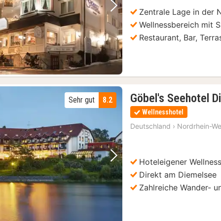
Zentrale Lage in der 
Vorheriges Bild
Nächstes Bild
Wellnessbereich mit 
Restaurant, Bar, Terr
Göbel's Seehotel D
Sehr gut
8.2
Wellnesshotel
Deutschland
›
Nordrhein-We
Hoteleigener Wellnes
Vorheriges Bild
Nächstes Bild
Direkt am Diemelsee
Zahlreiche Wander- 