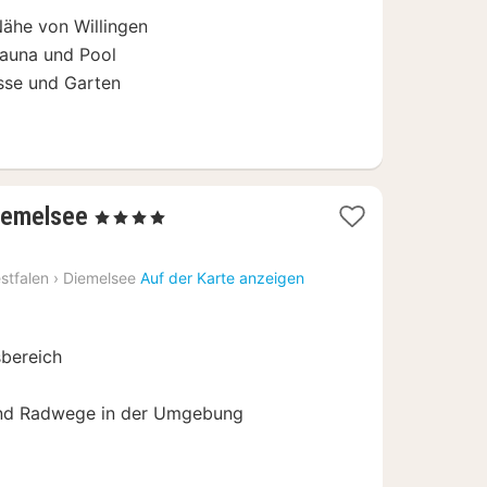
Nähe von Willingen
Sauna und Pool
asse und Garten
1
iemelsee
, 4 Sterne
Nacht
ab
stfalen
›
Diemelsee
Auf der Karte anzeigen
162
€
sbereich
und Radwege in der Umgebung