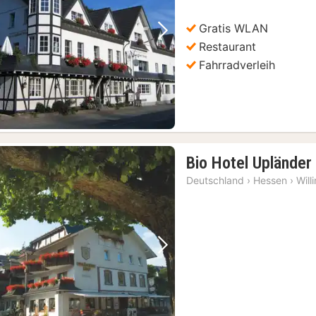
€
Gratis WLAN
Vorheriges Bild
Nächstes Bild
Restaurant
Fahrradverleih
Bio Hotel Upländer
Deutschland
›
Hessen
›
Will
Vorheriges Bild
Nächstes Bild