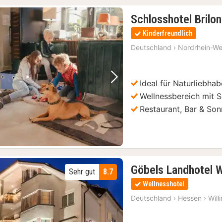
Schlosshotel Brilo
Kinderfreundlich
Deutschland
›
Nordrhein-We
Ideal für Naturliebhab
Vorheriges Bild
Nächstes Bild
Wellnessbereich mit 
Restaurant, Bar & Son
Göbels Landhotel W
Sehr gut
8.7
Wellnesshotel
Deutschland
›
Hessen
›
Will