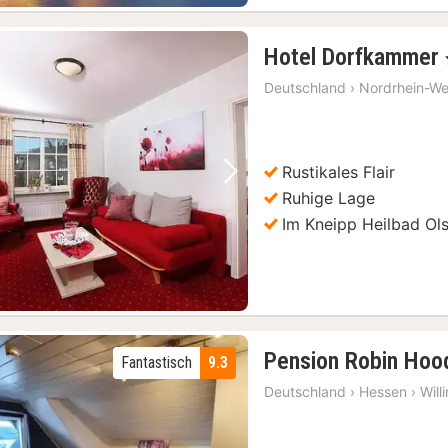
Hotel Dorfkammer
Deutschland
›
Nordrhein-We
Rustikales Flair
Vorheriges Bild
Nächstes Bild
Ruhige Lage
Im Kneipp Heilbad Ol
Pension Robin Hoo
Fantastisch
9.3
Deutschland
›
Hessen
›
Will