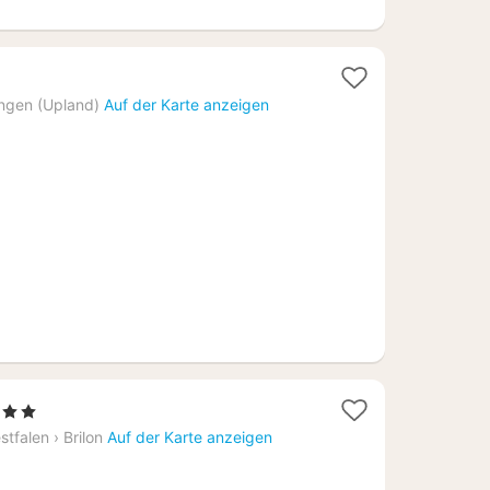
2
Nächte
ingen (Upland)
Auf der Karte anzeigen
ab
186
€
 Sterne
acht
stfalen
›
Brilon
Auf der Karte anzeigen
b
3,46