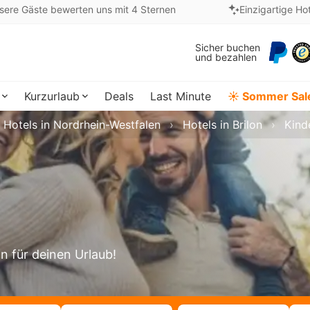
sere Gäste bewerten uns mit 4 Sternen
Einzigartige Ho
Sicher buchen
und bezahlen
Kurzurlaub
Deals
Last Minute
☀️ Sommer Sal
Hotels in Nordrhein-Westfalen
Hotels in Brilon
Kinde
on für deinen Urlaub!