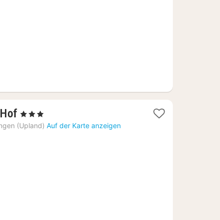
2
 Hof
, 3 Sterne
Nächte
ingen (Upland)
Auf der Karte anzeigen
ab
121
€