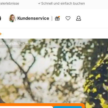
telerlebnisse
Schnell und einfach buchen
Kundenservice
Meine
Favoriten
e
rfreundlich - Brilon