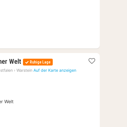
€
1
ner Welt
Ruhige Lage
Nacht
stfalen
›
Warstein
Auf der Karte anzeigen
ab
105
€
er Welt