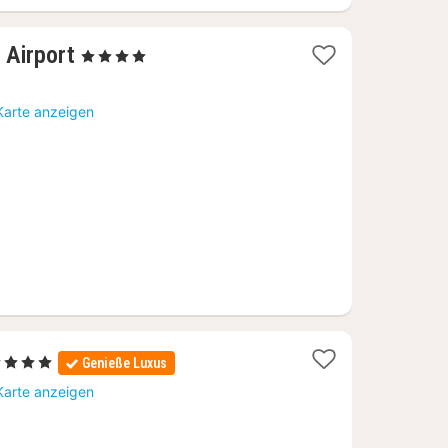
1
 Airport
, 4 Sterne
Nacht
ab
Karte anzeigen
89
€
4 Sterne
Genieße Luxus
acht
Karte anzeigen
b
9