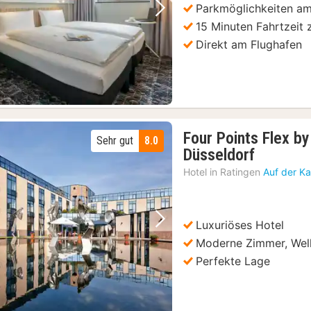
Parkmöglichkeiten am
Vorheriges Bild
Nächstes Bild
15 Minuten Fahrtzeit 
Direkt am Flughafen
Four Points Flex b
Sehr gut
8.0
3
Düsseldorf
Nächte
Hotel in
Ratingen
Auf der Ka
ab
53
€
Luxuriöses Hotel
Vorheriges Bild
Nächstes Bild
Moderne Zimmer, Well
Perfekte Lage