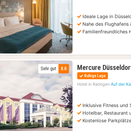
99
€
Ideale Lage in Düssel
Vorheriges Bild
Nächstes Bild
Nahe des Flughafens &
Familienfreundliches 
Mercure Düsseldor
Sehr gut
8.0
Ruhige Lage
Hotel in
Ratingen
Auf der Ka
Inklusive Fitness und 
Vorheriges Bild
Nächstes Bild
Hotelbar, Restaurant
Kostenlose Parkplätz