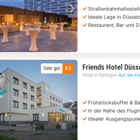
€
Straßenbahnhaltestell
Vorheriges Bild
Nächstes Bild
Ideale Lage in Düssel
Restaurant, Bar und 
Friends Hotel Düss
Sehr gut
8.0
Hotel in
Ratingen
Auf der Ka
Frühstücksbuffet & Ba
Vorheriges Bild
Nächstes Bild
In der Nähe des Flug
Idealer Ausgangspunk