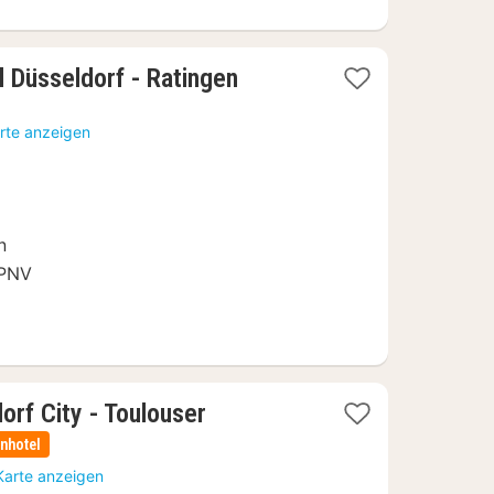
1
 Düsseldorf - Ratingen
Nacht
ab
rte anzeigen
79
€
n
ÖPNV
orf City - Toulouser
nhotel
Karte anzeigen