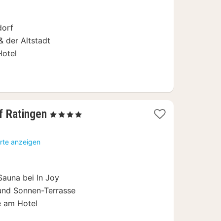
dorf
 der Altstadt
Hotel
2
f Ratingen
, 4 Sterne
Nächte
ab
rte anzeigen
64
€
Sauna bei In Joy
 und Sonnen-Terrasse
e am Hotel