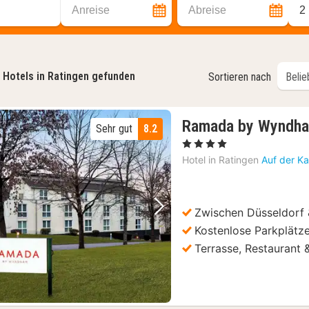
Anreise
Abreise
2
Hotels in Ratingen gefunden
Sortieren nach
Ramada by Wyndham
Sehr gut
8.2
, 4 Sterne
Hotel in
Ratingen
Auf der Ka
Zwischen Düsseldorf 
Vorheriges Bild
Nächstes Bild
Kostenlose Parkplätz
Terrasse, Restaurant 