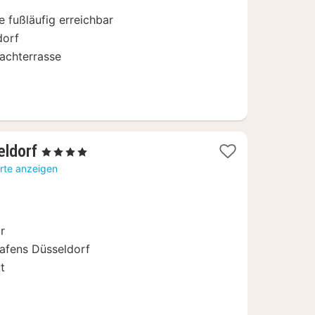
e fußläufig erreichbar
dorf
Dachterrasse
3
eldorf
, 4 Sterne
Nächte
rte anzeigen
ab
59,67
€
r
hafens Düsseldorf
t