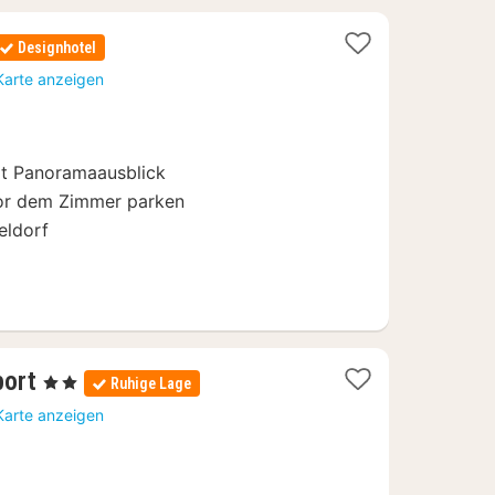
2
Designhotel
Nächte
Karte anzeigen
ab
69
€
it Panoramaausblick
 vor dem Zimmer parken
eldorf
1
port
, 2 Sterne
Ruhige Lage
Nacht
Karte anzeigen
ab
79
€