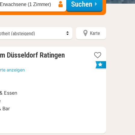
Suchen
 Erwachsene (1 Zimmer)
Karte
3
 Düsseldorf Ratingen
Nächte
ab
rte anzeigen
53
€
& Essen
e
& Bar