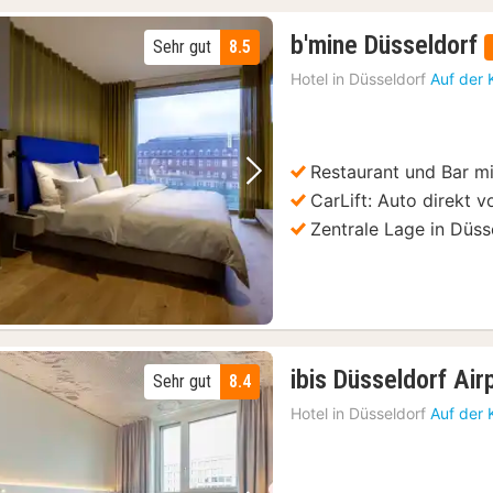
b'mine Düsseldorf
Sehr gut
8.5
Hotel in
Düsseldorf
Auf der 
Restaurant und Bar m
Vorheriges Bild
Nächstes Bild
CarLift: Auto direkt
Zentrale Lage in Düss
ibis Düsseldorf Air
Sehr gut
8.4
Hotel in
Düsseldorf
Auf der 