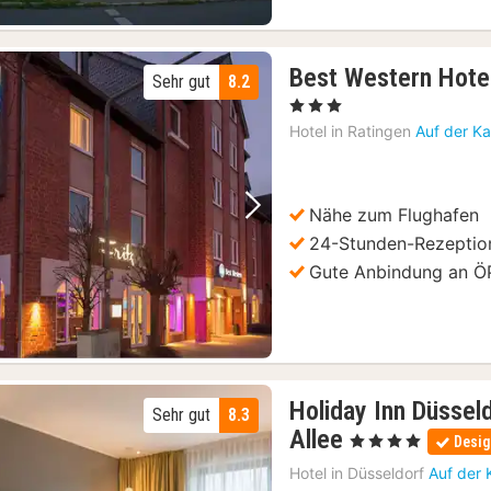
Best Western Hotel
Sehr gut
8.2
, 3 Sterne
Hotel in
Ratingen
Auf der Ka
Nähe zum Flughafen
Vorheriges Bild
Nächstes Bild
24-Stunden-Rezeptio
Gute Anbindung an 
Holiday Inn Düsseld
Sehr gut
8.3
1
Allee
, 4 Sterne
Desig
Nacht
Hotel in
Düsseldorf
Auf der 
ab