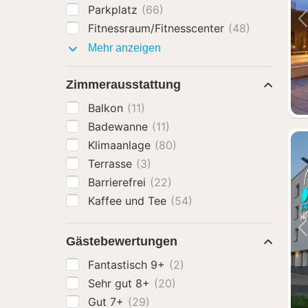
Parkplatz
(66)
Fitnessraum/Fitnesscenter
(48)
Ausstattung
Mehr anzeigen
Zimmerausstattung
Balkon
(11)
Badewanne
(11)
Klimaanlage
(80)
Terrasse
(3)
Barrierefrei
(22)
Kaffee und Tee
(54)
Gästebewertungen
Fantastisch 9+
(2)
Sehr gut 8+
(20)
Gut 7+
(29)