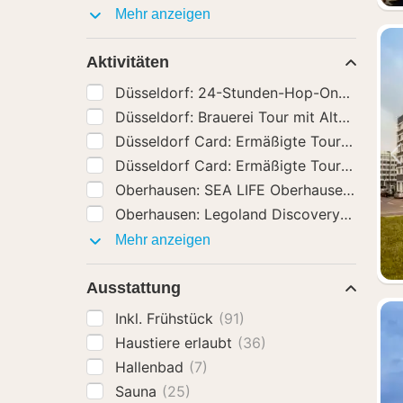
Hotel-
Mehr anzeigen
Extras
Aktivitäten
Düsseldorf: 24-Stunden-Hop-On-Hop-Off
Düsseldorf: Brauerei Tour mit Altbierver
Düsseldorf Card: Ermäßigte Touristenkar
Düsseldorf Card: Ermäßigte Touristenkar
Oberhausen: SEA LIFE Oberhausen Entry 
Oberhausen: Legoland Discovery Center 
Aktivitäten
Mehr anzeigen
Ausstattung
Inkl. Frühstück
(91)
Haustiere erlaubt
(36)
Hallenbad
(7)
Sauna
(25)