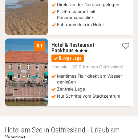
Direkt an der Nordsee gelegen
Fischrestaurant mit
Panoramaausblick
Fahrradverleih im Hotel
Hotel & Restaurant
8.1
1
Packhaus
, 3 Sterne
Nacht
Ruhige Lage
ab
136
Hooksiel
·
39.9 Km von Ostfriesland
€
Maritimes Flair direkt am Wasser
genießen
Zentrale Lage
Nur Schritte vom Stadtzentrum
Hotel am See in Ostfriesland - Urlaub am
Wasser