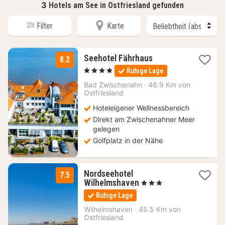
3
Hotels am See in Ostfriesland gefunden
Filter
Karte
1
Seehotel Fährhaus
8.2
Nacht
, 4 Sterne
Ruhige Lage
ab
189
Bad Zwischenahn
·
46.9 Km von
Ostfriesland
€
Hoteleigener Wellnessbereich
Direkt am Zwischenahner Meer
gelegen
Golfplatz in der Nähe
Nordseehotel
7.5
1
Wilhelmshaven
, 3 Sterne
Nacht
Ruhige Lage
ab
79
Wilhelmshaven
·
45.5 Km von
Ostfriesland
€