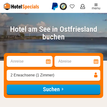
menu
Meine
Favoriten
Hotel am See in Ostfriesland
buchen
Anreise
Abreise
2 Erwachsene (1 Zimmer)
Suchen