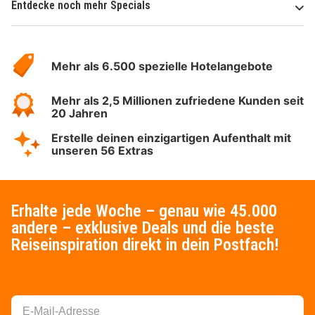
Entdecke noch mehr Specials
Über
Hotelspecials
Mehr als 6.500 spezielle Hotelangebote
Mehr als 2,5 Millionen zufriedene Kunden seit
20 Jahren
Erstelle deinen einzigartigen Aufenthalt mit
unseren 56 Extras
Erhalte jede Woche – genau wie 45.000
andere – exklusive Deals und die beste
Reiseinspiration direkt in dein Postfach!