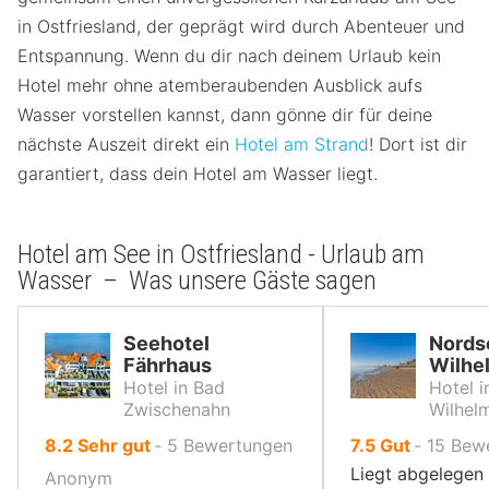
in Ostfriesland, der geprägt wird durch Abenteuer und
Entspannung. Wenn du dir nach deinem Urlaub kein
Hotel mehr ohne atemberaubenden Ausblick aufs
Wasser vorstellen kannst, dann gönne dir für deine
nächste Auszeit direkt ein
Hotel am Strand
! Dort ist dir
garantiert, dass dein Hotel am Wasser liegt.
Hotel am See in Ostfriesland - Urlaub am
Wasser – Was unsere Gäste sagen
Seehotel
Nords
Fährhaus
Wilhe
Hotel in Bad
Hotel i
Zwischenahn
Wilhel
von
von
8.2
Sehr gut
‐
5
Bewertungen
7.5
Gut
‐
15
Bew
10,
10,
Liegt abgelegen
Anonym