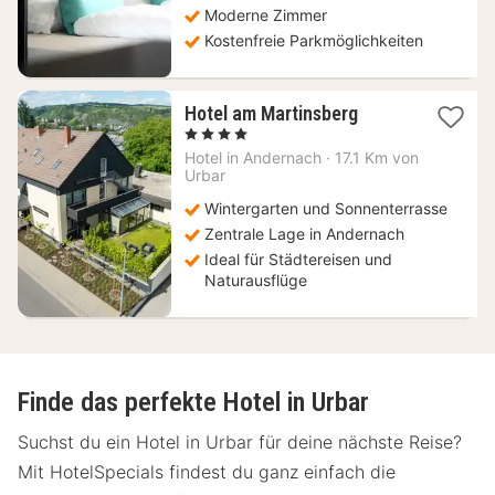
Moderne Zimmer
Kostenfreie Parkmöglichkeiten
1
Hotel am Martinsberg
Nacht
, 4 Sterne
ab
Hotel in
Andernach
·
17.1 Km von
89
Urbar
€
Wintergarten und Sonnenterrasse
Zentrale Lage in Andernach
Ideal für Städtereisen und
Naturausflüge
Finde das perfekte Hotel in Urbar
Suchst du ein Hotel in Urbar für deine nächste Reise?
Mit HotelSpecials findest du ganz einfach die