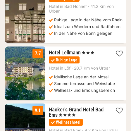
ab
61,95
Hotel in
Bad Honnef
·
41.2 Km von
Urbar
€
Ruhige Lage in der Nähe vom Rhein
Ideal zum Wandern und Radfahren
In der Nähe von Bonn gelegen
2
Hotel Lellmann
, 3 Sterne
7.7
Nächte
Ruhige Lage
ab
169
Hotel in
Löf
·
20.7 Km von Urbar
€
Idyllische Lage an der Mosel
Sommerterrasse und Weinstube
Wellness- und Erholungsbereich
Häcker's Grand Hotel Bad
9.1
1
Ems
, 4 Sterne
Nacht
Wellnesshotel
ab
260
Hotel in
Bad Ems
·
9.2 Km von Urbar