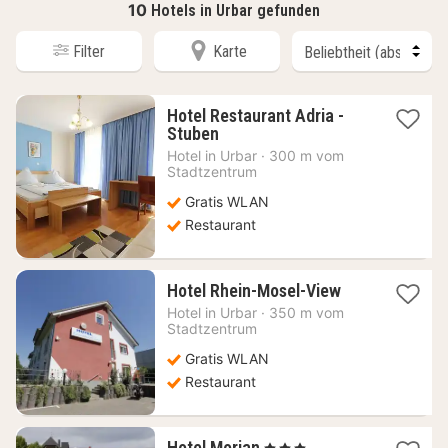
10
Hotels in Urbar gefunden
Filter
Karte
Hotel Restaurant Adria -
1
Stuben
Nacht
Hotel in
Urbar
·
300 m vom
ab
Stadtzentrum
112,15
Gratis WLAN
€
Restaurant
1
Hotel Rhein-Mosel-View
Nacht
Hotel in
Urbar
·
350 m vom
ab
Stadtzentrum
112,15
Gratis WLAN
€
Restaurant
1
Hotel Morjan
, 3 Sterne