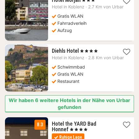
Nacht
Hotel in
Koblenz
·
2.7 Km von Urbar
ab
100,49
Gratis WLAN
€
Fahrradverleih
Aufzug
1
Diehls Hotel
, 4 Sterne
Nacht
Hotel in
Koblenz
·
2.8 Km von Urbar
ab
85,23
Schwimmbad
€
Gratis WLAN
Restaurant
Wir haben 6 weitere Hotels in der Nähe von Urbar
gefunden
Hotel the YARD Bad
8.3
2
Honnef
, 4 Sterne
Nächte
Ruhige Lage