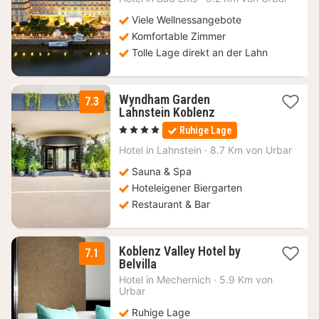
€
Viele Wellnessangebote
Komfortable Zimmer
Tolle Lage direkt an der Lahn
Wyndham Garden
7.3
2
Lahnstein Koblenz
Nächte
, 4 Sterne
Ruhige Lage
ab
64
Hotel in
Lahnstein
·
8.7 Km von Urbar
€
Sauna & Spa
Hoteleigener Biergarten
Restaurant & Bar
Koblenz Valley Hotel by
7.1
2
Belvilla
Nächte
Hotel in
Mechernich
·
5.9 Km von
ab
Urbar
49
Ruhige Lage
€