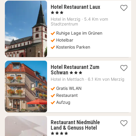
1
Hotel Restaurant Laux
Nacht
, 3 Sterne
ab
Hotel in
Merzig
·
5.4 Km vom
107
Stadtzentrum
€
Ruhige Lage im Grünen
Hotelbar
Kostenlos Parken
Hotel Restaurant Zum
1
Schwan
, 3 Sterne
Nacht
Hotel in
Mettlach
·
6.1 Km von Merzig
ab
111,21
Gratis WLAN
€
Restaurant
Aufzug
Restaurant Niedmühle
1
Land & Genuss Hotel
Nacht
, 4 Sterne