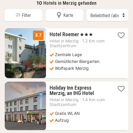
10
Hotels in Merzig gefunden
Filter
Karte
2
Hotel Roemer
, 3 Sterne
8.7
Nächte
Hotel in
Merzig
·
1.2 Km vom
ab
Stadtzentrum
105
Zentrale Lage
€
Gemütlicher Biergarten
Wolfspark Merzig
Holiday Inn Express
1
Merzig, an IHG Hotel
Nacht
Hotel in
Merzig
·
1.4 Km vom
ab
Stadtzentrum
81,31
Gratis WLAN
€
Aufzug