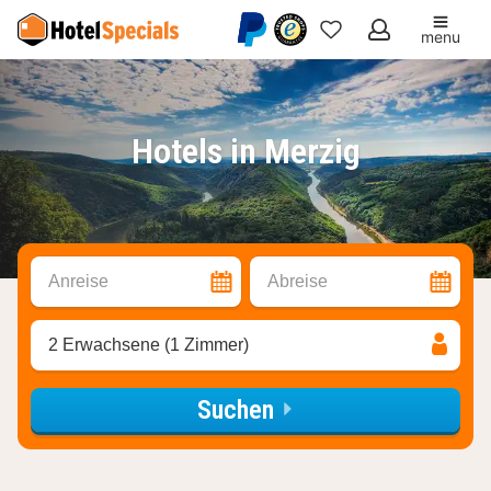
menu
Meine
Favoriten
Hotels in Merzig
Anreise
Abreise
2 Erwachsene (1 Zimmer)
Suchen