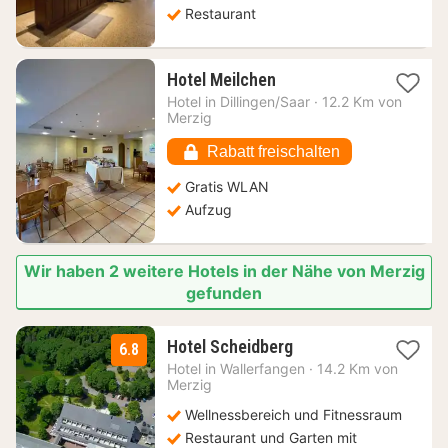
€
Restaurant
1
Hotel Meilchen
Nacht
Hotel in
Dillingen/Saar
·
12.2 Km von
ab
Merzig
86,63
€
Rabatt freischalten
Gratis WLAN
Aufzug
Wir haben 2 weitere Hotels in der Nähe von Merzig
gefunden
1
Hotel Scheidberg
6.8
Nacht
Hotel in
Wallerfangen
·
14.2 Km von
ab
Merzig
69
Wellnessbereich und Fitnessraum
€
Restaurant und Garten mit