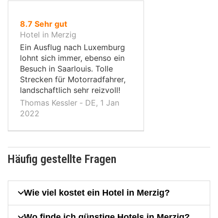
von
8.7
Sehr gut
10,
Hotel in Merzig
Ein Ausflug nach Luxemburg
lohnt sich immer, ebenso ein
Besuch in Saarlouis. Tolle
Strecken für Motorradfahrer,
landschaftlich sehr reizvoll!
Thomas Kessler ‐ DE, 1 Jan
2022
Häufig gestellte Fragen
Wie viel kostet ein Hotel in Merzig?
Wo finde ich günstige Hotels in Merzig?