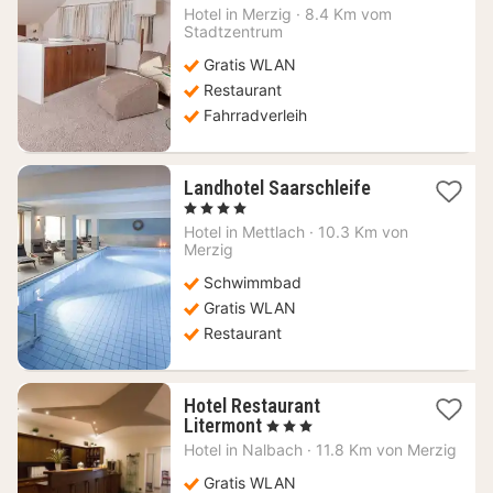
ab
Hotel in
Merzig
·
8.4 Km vom
140,19
Stadtzentrum
€
Gratis WLAN
Restaurant
Fahrradverleih
1
Landhotel Saarschleife
Nacht
, 4 Sterne
ab
Hotel in
Mettlach
·
10.3 Km von
110,27
Merzig
€
Schwimmbad
Gratis WLAN
Restaurant
Hotel Restaurant
1
Litermont
, 3 Sterne
Nacht
Hotel in
Nalbach
·
11.8 Km von Merzig
ab
101,87
Gratis WLAN