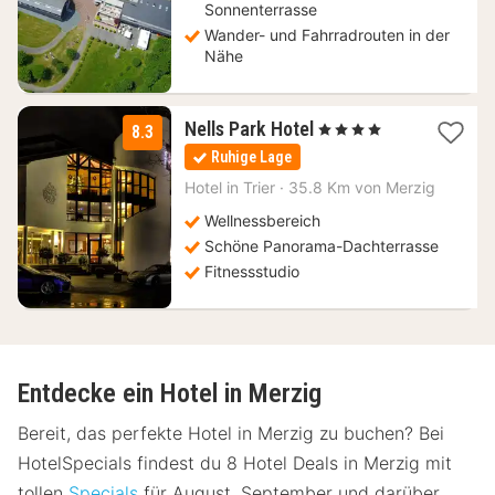
Sonnenterrasse
Wander- und Fahrradrouten in der
Nähe
2
Nells Park Hotel
, 4 Sterne
8.3
Nächte
Ruhige Lage
ab
156
Hotel in
Trier
·
35.8 Km von Merzig
€
Wellnessbereich
Schöne Panorama-Dachterrasse
Fitnessstudio
Entdecke ein Hotel in Merzig
Bereit, das perfekte Hotel in Merzig zu buchen? Bei
HotelSpecials findest du 8 Hotel Deals in Merzig mit
tollen
Specials
für August, September und darüber