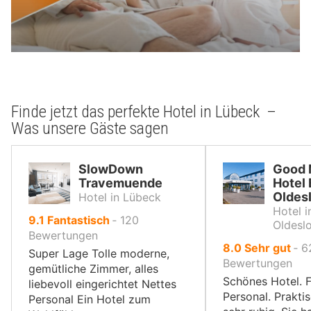
Finde jetzt das perfekte Hotel in Lübeck –
Was unsere Gäste sagen
SlowDown
Good 
Travemuende
Hotel
Oldes
Hotel in Lübeck
Hotel i
von
9.1
Fantastisch
‐
120
Oldesl
10,
Bewertungen
von
8.0
Sehr gut
‐
6
Super Lage Tolle moderne,
10,
Bewertungen
gemütliche Zimmer, alles
Schönes Hotel. F
liebevoll eingerichtet Nettes
Personal. Prakti
Personal Ein Hotel zum