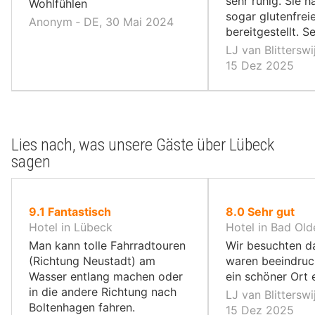
sehr ruhig. Sie 
Wohlfühlen
sogar glutenfrei
Anonym ‐ DE, 30 Mai 2024
bereitgestellt. Se
LJ van Blittersw
15 Dez 2025
Lies nach, was unsere Gäste über Lübeck
sagen
von
von
9.1
Fantastisch
8.0
Sehr gut
10,
10,
Hotel in Lübeck
Hotel in Bad Old
Man kann tolle Fahrradtouren
Wir besuchten d
(Richtung Neustadt) am
waren beeindruck
Wasser entlang machen oder
ein schöner Ort e
in die andere Richtung nach
LJ van Blittersw
Boltenhagen fahren.
15 Dez 2025