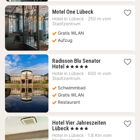
1
Motel One Lübeck
Nacht
Hotel in
Lübeck
·
250 m vom
ab
Stadtzentrum
80
Gratis WLAN
€
Aufzug
Radisson Blu Senator
1
Hotel
, 5 Sterne
Nacht
Hotel in
Lübeck
·
600 m vom
ab
Stadtzentrum
151,40
Schwimmbad
€
Gratis WLAN
Restaurant
Hotel Vier Jahreszeiten
1
Lübeck
, 4 Sterne
Nacht
Hotel in
Lübeck
·
1.8 Km vom
ab