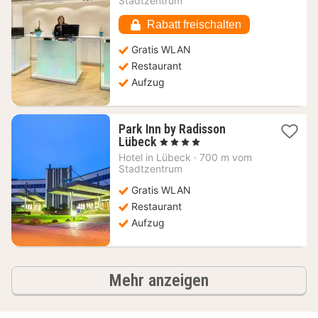
Stadtzentrum
87,67
€
Rabatt freischalten
Gratis WLAN
Restaurant
Aufzug
Park Inn by Radisson
1
Lübeck
, 4 Sterne
Nacht
Hotel in
Lübeck
·
700 m vom
ab
Stadtzentrum
90,89
Gratis WLAN
€
Restaurant
Aufzug
Hotels
Mehr anzeigen