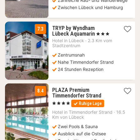
Zahlreiche Rad- und Wanderwege
Zwischen Lübeck und Hamburg
TRYP by Wyndham
7.3
1
Lübeck Aquamarin
, 3 Sterne
Nacht
Hotel in
Lübeck
·
2.3 Km vom
ab
Stadtzentrum
85
Zentrumsnah
€
Nahe Timmendorfer Strand
24 Stunden Rezeption
PLAZA Premium
8.4
1
Timmendorfer Strand
Nacht
, 4 Sterne
Ruhige Lage
ab
178,10
Hotel in
Timmendorfer Strand
·
16.5
Km von Lübeck
€
Zwei Pools & Sauna
Ausblick auf die Ostsee