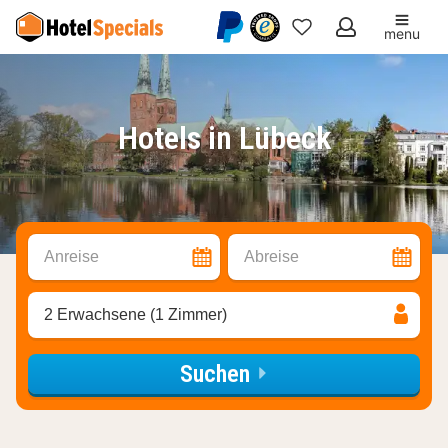
menu
Meine
Favoriten
Hotels in Lübeck
Anreise
Abreise
2 Erwachsene (1 Zimmer)
Suchen