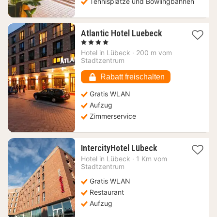
Tennisplätze und Bowlingbahnen
1
Atlantic Hotel Luebeck
Nacht
, 4 Sterne
ab
Hotel in
Lübeck
·
200 m vom
150,16
Stadtzentrum
€
Rabatt freischalten
Gratis WLAN
Aufzug
Zimmerservice
1
IntercityHotel Lübeck
Nacht
Hotel in
Lübeck
·
1 Km vom
ab
Stadtzentrum
87,86
Gratis WLAN
€
Restaurant
Aufzug