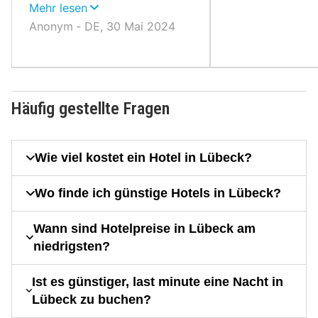
Einkaufsmöglichkeiten in
Mehr lesen
Travemünde und Lübeck.
Anonym ‐ DE, 30 Mai 2024
Viele Restaurants in der Nähe.
Mit der Priwall- Personenfähre
ist man in ein paar Minuten
auf der anderen Seite vom
Priwall. Schöner Strand und
Häufig gestellte Fragen
Badeurlaub möglich.
Wie viel kostet ein Hotel in Lübeck?
Wo finde ich günstige Hotels in Lübeck?
Wann sind Hotelpreise in Lübeck am
niedrigsten?
Ist es günstiger, last minute eine Nacht in
Lübeck zu buchen?