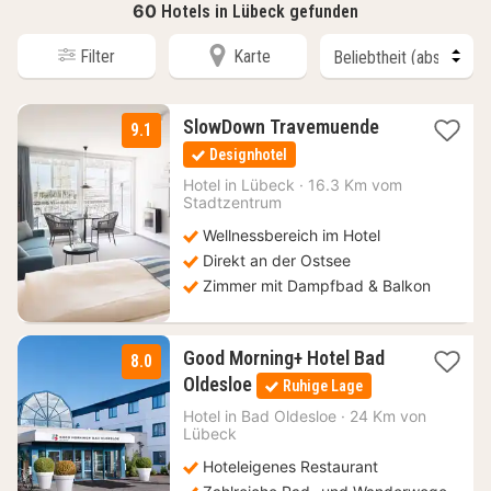
60
Hotels in Lübeck gefunden
Filter
Karte
1
SlowDown Travemuende
9.1
Nacht
Designhotel
ab
155
Hotel in
Lübeck
·
16.3 Km vom
Stadtzentrum
€
Wellnessbereich im Hotel
Direkt an der Ostsee
Zimmer mit Dampfbad & Balkon
Good Morning+ Hotel Bad
8.0
1
Oldesloe
Ruhige Lage
Nacht
ab
Hotel in
Bad Oldesloe
·
24 Km von
Lübeck
71,10
€
Hoteleigenes Restaurant