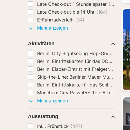
Late Check-out 1 Stunde später
(130)
Late Check-out bis 14 Uhr
(164)
E-Fahrradverleih
(34)
Hotel-
Mehr anzeigen
Extras
Aktivitäten
Berlin: City Sightseeing Hop-On/Hop-Off
Berlin: Eintrittskarten für das DDR Muse
Berlin: Eisbar-Eintritt mit Freigetränken
(4
Skip-the-Line: Berliner Mauer Museum am
Berlin: Eintrittskarte für das Schloss Cha
München: City Pass 45+ Top-Attraktionen 
Aktivitäten
Mehr anzeigen
Ausstattung
Inkl. Frühstück
(427)