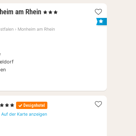
2
heim am Rhein
, 3 Sterne
Nächte
ab
stfalen
›
Monheim am Rhein
64
€
e
eldorf
gen
 Sterne
Designhotel
ächte
Auf der Karte anzeigen
b
5,38