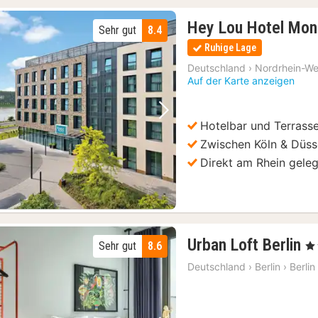
Hey Lou Hotel Mon
Sehr gut
8.4
Ruhige Lage
Deutschland
›
Nordrhein-We
Auf der Karte anzeigen
Vorheriges Bild
Nächstes Bild
Hotelbar und Terrass
Zwischen Köln & Düss
Direkt am Rhein gele
2
Urban Loft Berlin
Sehr gut
8.6
, 4
N
Deutschland
›
Berlin
›
Berlin
a
7
€