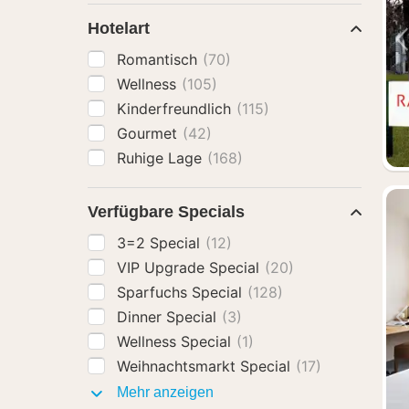
Hotelart
Romantisch
(70)
Wellness
(105)
Kinderfreundlich
(115)
Gourmet
(42)
Ruhige Lage
(168)
Verfügbare Specials
3=2 Special
(12)
VIP Upgrade Special
(20)
Sparfuchs Special
(128)
Dinner Special
(3)
Wellness Special
(1)
Weihnachtsmarkt Special
(17)
Verfügbare
Mehr anzeigen
Specials