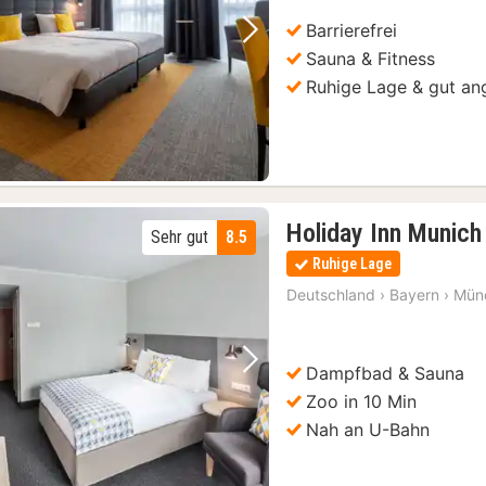
€
Barrierefrei
Vorheriges Bild
Nächstes Bild
Sauna & Fitness
Ruhige Lage & gut a
Holiday Inn Munich
Sehr gut
8.5
Ruhige Lage
Deutschland
›
Bayern
›
Mün
Dampfbad & Sauna
Vorheriges Bild
Nächstes Bild
Zoo in 10 Min
Nah an U-Bahn