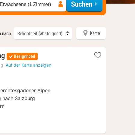
Suchen
 Erwachsene (1 Zimmer)
Karte
n nach
2
ng
Designhotel
Nächte
ng
Auf der Karte anzeigen
ab
64
€
Berchtesgadener Alpen
ug nach Salzburg
rn