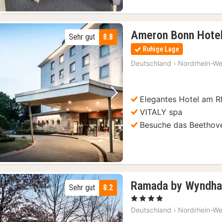
Ameron Bonn Hotel
Sehr gut
8.8
Ruhige Lage
Deutschland
›
Nordrhein-We
Elegantes Hotel am R
Vorheriges Bild
Nächstes Bild
VITALY spa
Besuche das Beethov
Ramada by Wyndham
Sehr gut
8.2
, 4 Sterne
Deutschland
›
Nordrhein-We