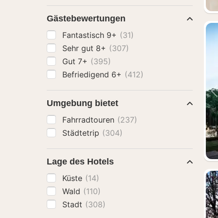
Gästebewertungen
Fantastisch 9+
(31)
Sehr gut 8+
(307)
Gut 7+
(395)
Befriedigend 6+
(412)
Umgebung bietet
Fahrradtouren
(237)
Städtetrip
(304)
Lage des Hotels
Küste
(14)
Wald
(110)
Stadt
(308)