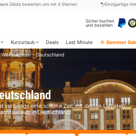
sere Gäste bewerten uns mit 4 Sternen
Einzigartige Ho
Sicher buchen
und bezahlen
Kurzurlaub
Deals
Last Minute
☀️ Sommer Sal
Weihnachten - Deutschland
Deutschland
 verbringe eine schöne Zeit mit deinen Liebsten.
nachtsurlaub in Deutschland!