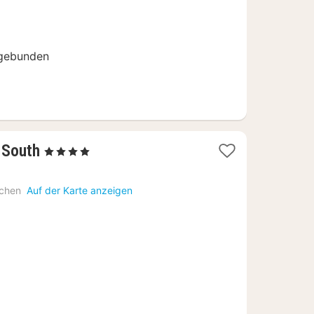
ngebunden
1
 South
, 4 Sterne
Nacht
ab
chen
Auf der Karte anzeigen
83
€