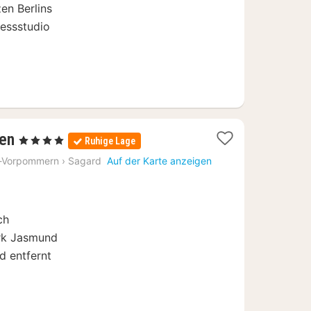
en Berlins
nessstudio
2
en
, 4 Sterne
Ruhige Lage
Nächte
-Vorpommern
›
Sagard
Auf der Karte anzeigen
ab
99
€
ch
ark Jasmund
d entfernt