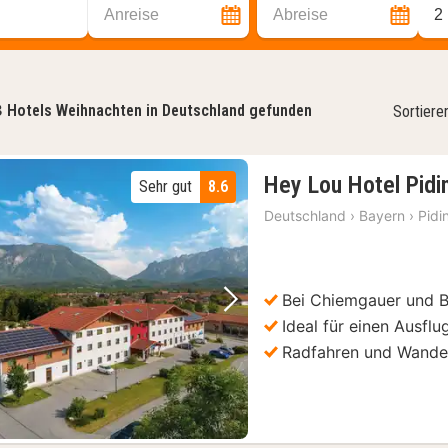
Anreise
Abreise
2
3
Hotels Weihnachten in Deutschland gefunden
Sortiere
Hey Lou Hotel Pidi
Sehr gut
8.6
Deutschland
›
Bayern
›
Pidi
Bei Chiemgauer und 
Vorheriges Bild
Nächstes Bild
Ideal für einen Ausfl
Radfahren und Wande