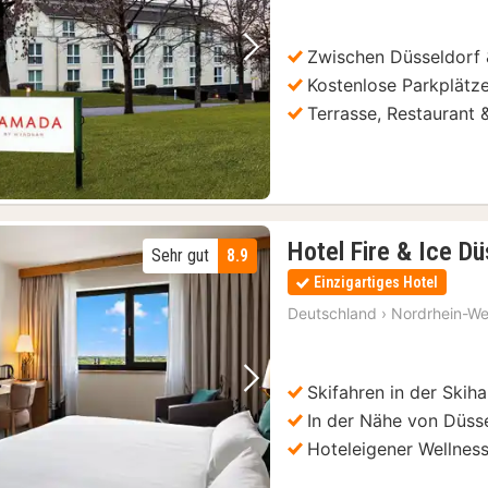
Zwischen Düsseldorf 
Vorheriges Bild
Nächstes Bild
Kostenlose Parkplätz
Terrasse, Restaurant 
Hotel Fire & Ice D
Sehr gut
8.9
Einzigartiges Hotel
Deutschland
›
Nordrhein-We
Skifahren in der Skiha
Vorheriges Bild
Nächstes Bild
In der Nähe von Düss
Hoteleigener Wellnes