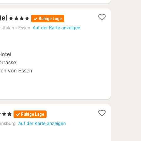
1
tel
, 4 Sterne
Ruhige Lage
Nacht
stfalen
›
Essen
Auf der Karte anzeigen
ab
124,95
€
Hotel
errasse
zen von Essen
terne
Ruhige Lage
cht
ensburg
Auf der Karte anzeigen
3