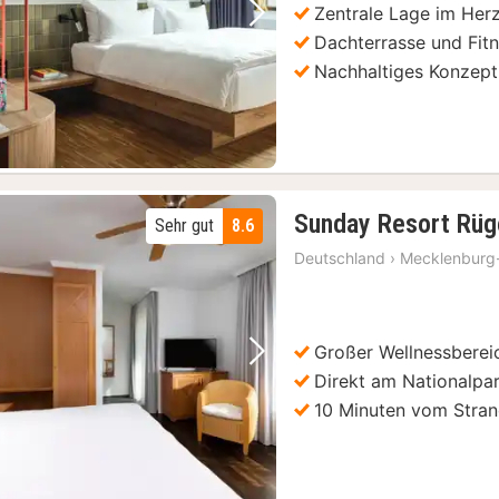
Zentrale Lage im Herz
Vorheriges Bild
Nächstes Bild
Dachterrasse und Fit
Nachhaltiges Konzept
Sunday Resort Rüg
Sehr gut
8.6
Deutschland
›
Mecklenburg
Großer Wellnessberei
Vorheriges Bild
Nächstes Bild
Direkt am Nationalp
10 Minuten vom Stran