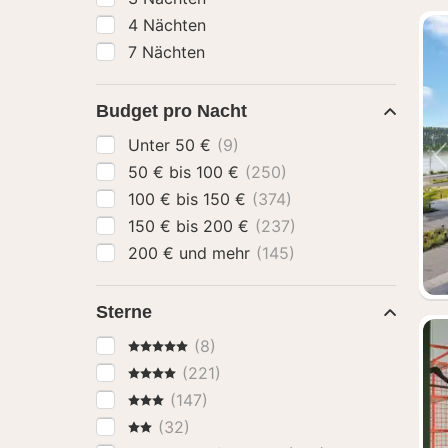
4 Nächten
7 Nächten
Budget pro Nacht
Unter 50 €
(9)
50 € bis 100 €
(250)
100 € bis 150 €
(374)
150 € bis 200 €
(237)
200 € und mehr
(145)
Sterne
5 Sterne
(8)
4 Sterne
(221)
3 Sterne
(147)
2 Sterne
(32)