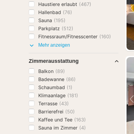
Haustiere erlaubt
(467)
Hallenbad
(76)
Sauna
(195)
Parkplatz
(512)
Fitnessraum/Fitnesscenter
(160)
Ausstattung
Mehr anzeigen
Zimmerausstattung
Balkon
(89)
Badewanne
(86)
Schaumbad
(1)
Klimaanlage
(181)
Terrasse
(43)
Barrierefrei
(50)
Kaffee und Tee
(163)
Sauna im Zimmer
(4)