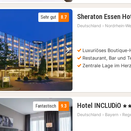
Sheraton Essen Ho
Sehr gut
8.7
Deutschland
›
Nordrhein-We
Luxuriöses Boutique-
-Bustour
(40)
Vorheriges Bild
Nächstes Bild
Restaurant, Bar und T
um
(40)
Zentrale Lage im Her
0)
 Checkpoint Charlie
(40)
rlottenburg
(40)
und öffentliche Verkehrsmittel
(13)
1
Hotel INCLUDiO
Fantastisch
9.3
, 4 S
Na
Deutschland
›
Bayern
›
Reg
ab
13