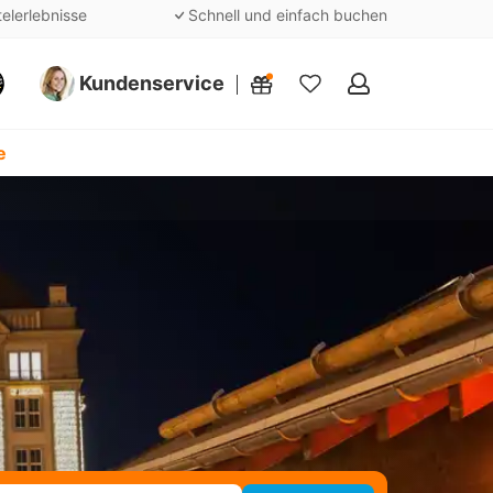
telerlebnisse
Schnell und einfach buchen
Kundenservice
Meine
Favoriten
e