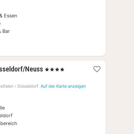
€
& Essen
e
& Bar
1
üsseldorf/Neuss
, 4 Sterne
Nacht
ab
stfalen
›
Düsseldorf
Auf der Karte anzeigen
129
€
lle
eldorf
sbereich