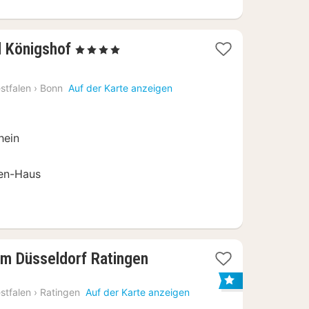
2
 Königshof
, 4 Sterne
Nächte
ab
stfalen
›
Bonn
Auf der Karte anzeigen
119,75
€
hein
en-Haus
3
 Düsseldorf Ratingen
Nächte
ab
stfalen
›
Ratingen
Auf der Karte anzeigen
53