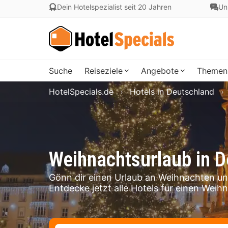
Dein Hotelspezialist seit 20 Jahren
Un
Suche
Reiseziele
Angebote
Themen
HotelSpecials.de
Hotels in Deutschland
Weihnachtsurlaub in 
Gönn dir einen Urlaub an Weihnachten und
Entdecke jetzt alle Hotels für einen Weih