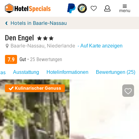
menu
Meine
Hotels in Baarle-Nassau
Favoriten
Den Engel
, 3 Sterne
Baarle-Nassau
Niederlande
- Auf Karte anzeigen
7.9
Gut
25 Bewertungen
ras
Ausstattung
Hotelinformationen
Bewertungen (25)
Kulinarischer Genuss