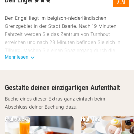
Den Engel
7.9
Den Engel liegt im belgisch-niederländischen
Grenzgebiet in der Stadt Baarle. Nach 19 Minuten
Fahrzeit werden Sie das Zentrum von Turnhout
erreichen und nach 28 Minuten befinden Sie sich in
Tilburg. Machen Sie einen Spaziergang durch die
Mehr lesen
Chaamse Wälder oder steigen Sie auf das Fahrrad und
erkunden Sie die nahe gelegenen Städte!
Das vertraute Stadthotel Den Engel bietet komfortabel
Gestalte deinen einzigartigen Aufenthalt
eingerichtete Zimmer. Diese sind standardmäßig mit
kostenfreiem WLAN, einem Fernseher und einem
Buche eines dieser Extras ganz einfach beim
Badezimmer mit WC und Badewanne und/oder Dusche
Abschluss deiner Buchung dazu.
ausgestattet. Buchen Sie ein reichhaltiges Frühstück,
Frühstück
High Tea
um in den Tag starten. In der Brasserie des Hotels
können Sie leckere Gerichte zum Mittag- und