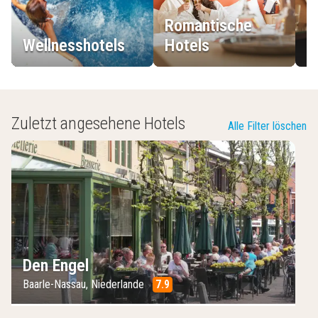
Romantische
Wellnesshotels
Hotels
L
Zuletzt angesehene Hotels
Alle Filter löschen
Den Engel
Baarle-Nassau
,
Niederlande
7.9
/10