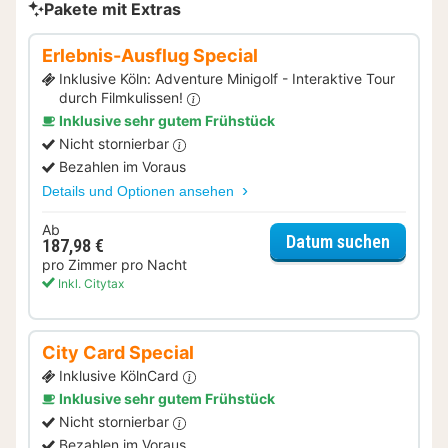
Pakete mit Extras
Erlebnis-Ausflug Special
Inklusive Köln: Adventure Minigolf - Interaktive Tour
durch Filmkulissen!
Inklusive sehr gutem Frühstück
Nicht stornierbar
Bezahlen im Voraus
Details und Optionen ansehen
Ab
für Erle
Datum suchen
187,98 €
pro Zimmer pro Nacht
Inkl. Citytax
City Card Special
Inklusive KölnCard
Inklusive sehr gutem Frühstück
Nicht stornierbar
Bezahlen im Voraus