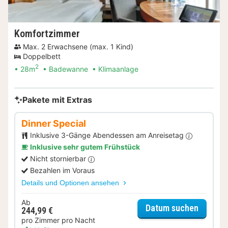
Komfortzimmer
Max. 2 Erwachsene (max. 1 Kind)
Doppelbett
2
28m
Badewanne
Klimaanlage
Pakete mit Extras
Dinner Special
Inklusive 3-Gänge Abendessen am Anreisetag
Inklusive sehr gutem Frühstück
Nicht stornierbar
Bezahlen im Voraus
Details und Optionen ansehen
Ab
für Dinn
Datum suchen
244,99 €
pro Zimmer pro Nacht