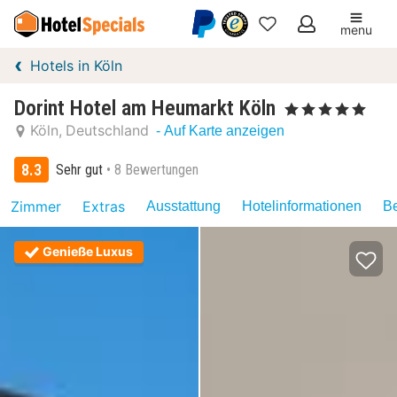
menu
Meine
Hotels in Köln
Favoriten
Dorint Hotel am Heumarkt Köln
, 5 Sterne
Köln
Deutschland
- Auf Karte anzeigen
8.3
Sehr gut
8 Bewertungen
Zimmer
Extras
Ausstattung
Hotelinformationen
Be
Genieße Luxus