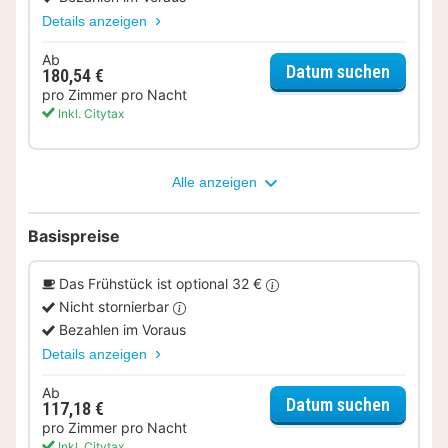
Details anzeigen
Ab
für City
Datum suchen
180,54 €
pro Zimmer pro Nacht
Inkl. Citytax
Alle anzeigen
Basispreise
Das Frühstück ist optional 32 €
Nicht stornierbar
Bezahlen im Voraus
Details anzeigen
Ab
für Sta
Datum suchen
117,18 €
pro Zimmer pro Nacht
Inkl. Citytax