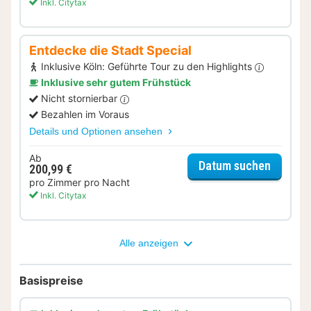
Inkl. Citytax
Entdecke die Stadt Special
Inklusive Köln: Geführte Tour zu den Highlights
Inklusive sehr gutem Frühstück
Nicht stornierbar
Bezahlen im Voraus
Details und Optionen ansehen
Ab
für Ent
Datum suchen
200,99 €
pro Zimmer pro Nacht
Inkl. Citytax
Alle anzeigen
Basispreise