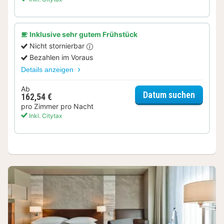
Inklusive sehr gutem Frühstück
Nicht stornierbar
Bezahlen im Voraus
Details anzeigen
Ab
für Sta
Datum suchen
162,54 €
pro Zimmer pro Nacht
Inkl. Citytax