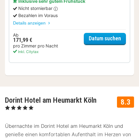
Inklusive sehr gutem Frühstück
Nicht stornierbar
Bezahlen im Voraus
Details anzeigen
Ab
für Kom
Datum suchen
171,99 €
pro Zimmer pro Nacht
Inkl. Citytax
Dorint Hotel am Heumarkt Köln
8.3
, 5 Sterne
Übernachte im Dorint Hotel am Heumarkt Köln und
genieße einen komfortablen Aufenthalt im Herzen von