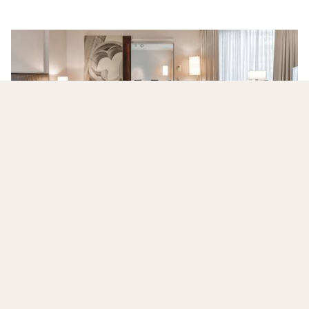
Eleganz und Entspannung im Herzen von
Köln
Mitten in der Altstadt gelegen, ist das
Dorint Hotel am
Heumarkt Köln
der perfekte Ausgangspunkt für eine
stilvolle Städtereise. Der Kölner Dom, das Rheinufer
und charmante Cafés sind nur wenige Schritte
entfernt.
Mehr lesen