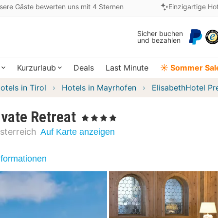
sere Gäste bewerten uns mit 4 Sternen
Einzigartige Ho
Sicher buchen
und bezahlen
Kurzurlaub
Deals
Last Minute
☀️ Sommer Sal
otels in Tirol
Hotels in Mayrhofen
ElisabethHotel Pr
vate Retreat
, 4 Sterne
sterreich
Auf Karte anzeigen
nformationen