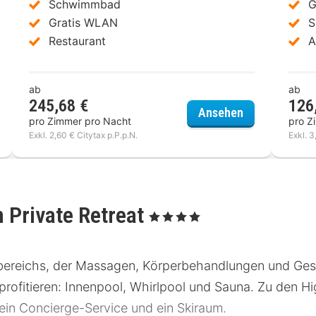
Schwimmbad
G
Gratis WLAN
S
Restaurant
A
ab
ab
245,68 €
126
ZILLERTALERH
Ansehen
pro Zimmer pro Nacht
pro Z
Exkl. 2,60 € Citytax p.P.p.N.
Exkl. 3
 Private Retreat
, 4 Sterne
bereichs, der Massagen, Körperbehandlungen und Ges
rofitieren: Innenpool, Whirlpool und Sauna. Zu den Hig
n Concierge-Service und ein Skiraum.