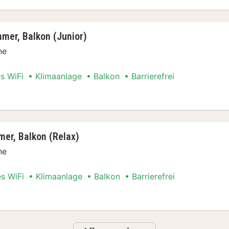
er, Balkon (Junior)
ne
es WiFi
Klimaanlage
Balkon
Barrierefrei
lug Special
er, Balkon (Relax)
ne
es WiFi
Klimaanlage
Balkon
Barrierefrei
lug Special