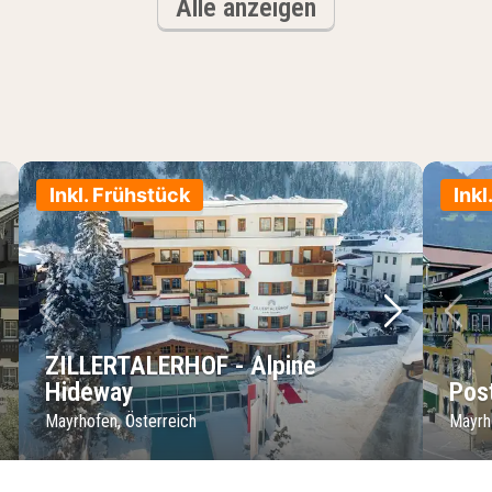
Alle anzeigen
Inkl. Frühstück
Inkl
chstes Bild
Vorheriges Bild
Nächstes 
Vo
ZILLERTALERHOF - Alpine
Hideway
Pos
Mayrhofen, Österreich
Mayrh