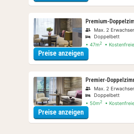
Premium-Doppelzimm
Max. 2 Erwachse
Doppelbett
2
47m
Kostenfrei
für Erlebnis-Ausf
Preise anzeigen
Premier-Doppelzimm
Max. 2 Erwachse
Doppelbett
2
50m
Kostenfrei
für Erlebnis-Ausf
Preise anzeigen