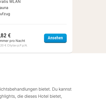
ratis WLAN
auna
ufzug
,82 €
OF - Alpine Hideway
Posthotel Mayrhofen
Ansehen
immer pro Nacht
,20 € Citytax p.P.p.N.
ichtsbehandlungen bietet. Du kannst
hlights, die dieses Hotel bietet,