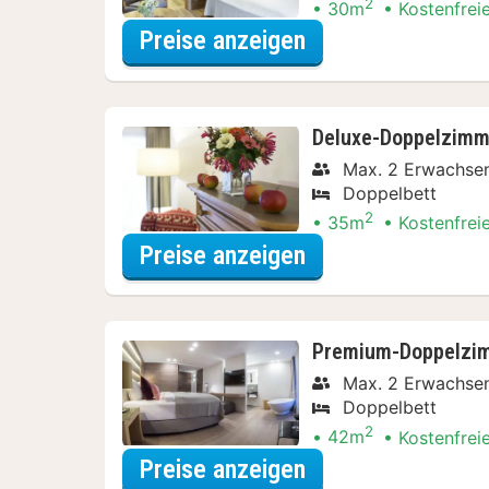
2
30m
Kostenfrei
für Erlebnis-Ausf
Preise anzeigen
Deluxe-Doppelzimme
Max. 2 Erwachse
Doppelbett
2
35m
Kostenfrei
für Erlebnis-Ausf
Preise anzeigen
Premium-Doppelzim
Max. 2 Erwachse
Doppelbett
2
42m
Kostenfrei
für Premium-Dopp
Preise anzeigen