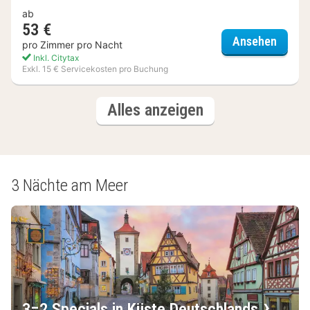
ab
53 €
Interc
Ansehen
pro Zimmer pro Nacht
Inkl. Citytax
Exkl. 15 € Servicekosten pro Buchung
(3
Hotels
Alles anzeigen
Hotels)
3 Nächte am Meer
3=2 Specials in Küste Deutschlands