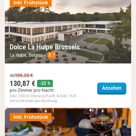
Inkl. Frühstück
Dolce La Hulpe Brussels
La Hulpe, Belgien
8.7
ab
195,33 €
130,87 €
Rabatt
-33 %
Dolce 
Ansehen
pro Zimmer pro Nacht
Exkl. 1,50 € Citytax p.P.p.N. & Exkl. 15 €
Servicekosten pro Buchung
Inkl. Frühstück