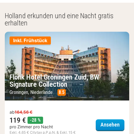
Holland erkunden und eine Nacht gratis
erhalten
Inkl. Frühstück
Flonk Hotel Groningen Zuid, BW
Signature Collection
Groningen, Niederlande
8.5
ab
164,56 €
119 €
Rabatt
-28 %
Flonk 
Ansehen
pro Zimmer pro Nacht
Exkl. 4,65 € Citytax p.P.p.N. & Exkl. 15 €