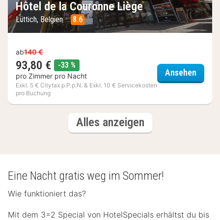
Hôtel de la Couronne Liège
Lüttich, Belgien
8.6
ab
140 €
93,80 €
Rabatt
-33 %
Hôtel 
Ansehen
pro Zimmer pro Nacht
Exkl. 5 € Citytax p.P.p.N. & Exkl. 10 € Servicekosten
pro Buchung
(3
Hotels
Alles anzeigen
Hotels)
Eine Nacht gratis weg im Sommer!
Wie funktioniert das?
Mit dem 3=2 Special von HotelSpecials erhältst du bis