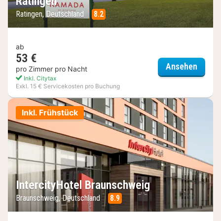
Ratingen
Ratingen, Deutschland
8.2
ab
53 €
Ramad
Ansehen
pro Zimmer pro Nacht
Inkl. Citytax
Exkl. 15 € Servicekosten pro Buchung
Inkl. Frühstück
IntercityHotel Braunschweig
Braunschweig, Deutschland
8.9