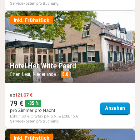
Servicekosten pro Buchung
Inkl. Frühstück
Hotel Het Witte Paard
Etten-Leur, Niederlande
8.0
ab
121,67 €
79 €
Rabatt
-35 %
Hotel 
Ansehen
pro Zimmer pro Nacht
Exkl. 1,60 € Citytax p.P.p.N. & Exkl. 15 €
Servicekosten pro Buchung
Inkl. Frühstück